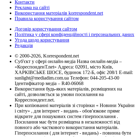
Контакти
Реклама на сайті
Використання матеріалів korrespondent.net
Правила користування сайтом
Договір користування сайтом
Політика у сфері конфіденційності і персональних даних
Угода щодо користування
Редакція
© 2000-2026, Korrespondent.net
Суб'єкт у сфері онлайн-медіа Назва онлайн-медіа –
«КореспонденТ.net» Адреса: 02091, місто Київ,
ХАРКІВСЬКЕ ШОСЕ, будинок 172-Б, офіс 208/1 E-mail:
sunlight@mediadim.com.ua
Телефон: 044-205-43-00
Ідентифікатор медіа – R40-06068
Використання будь-яких матеріалів, розміщених на
сайті, дозволяється за умови посилання на
Корреспондент.net.
При копіюванні матеріалів зі сторінки « Новини України
і світу» , для інтернет - видань - обов'язкове пряме
відкрите для пошукових систем гіперпосилання .
Посилання має бути розміщена в незалежності від
повного або часткового використання матеріалів.
Гіперпосилання ( для інтернет - видань) - повинна бути