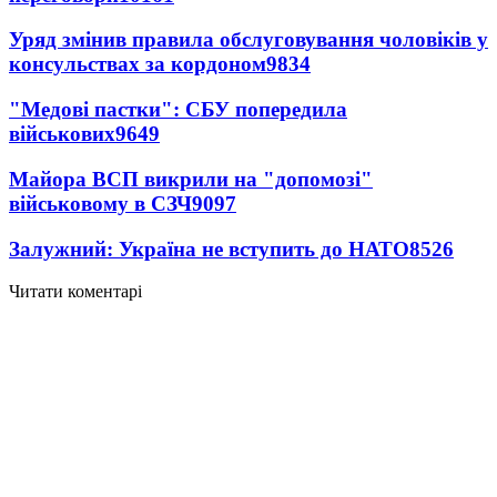
Уряд змінив правила обслуговування чоловіків у
консульствах за кордоном
9834
"Медові пастки": СБУ попередила
військових
9649
Майора ВСП викрили на "допомозі"
військовому в СЗЧ
9097
Залужний: Україна не вступить до НАТО
8526
Читати коментарі