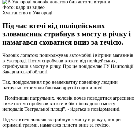
Фото: кадр из видео
Хуліганство в Ужгороді
Під час втечі від поліцейських
зловмисник стрибнув з мосту в річку і
намагався сховатися вниз за течією.
Чоловік лопатою пошкоджував автомобілі і вітрини магазинів
в Ужгороді. Потім спробував втекти від поліцейських,
стрибнувши з мосту в річку. Про це повідомляє ГУ Нацполіції
Закарпатської області.
Так, повідомлення про неадекватну поведінку людини
патрульні отримали близько другої години ночі.
"Помітивши патрульних, чоловік почав поводитися агресивно
і вже потім спробував втекти в бік пішохідного мосту
неподалік Театральної площі", - йдеться в повідомленні.
Під час втечі чоловік зістрибнув з мосту в річку і, попри
отримані травми, намагався плисти вниз за течією.