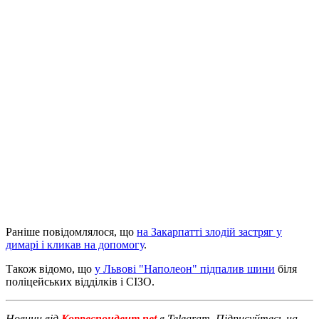
Раніше повідомлялося, що
на Закарпатті злодій застряг у
димарі і кликав на допомогу
.
Також відомо, що
у Львові "Наполеон" підпалив шини
біля
поліцейських відділків і СІЗО.
Новини від
Корреспондент.net
в Telegram. Підписуйтесь на