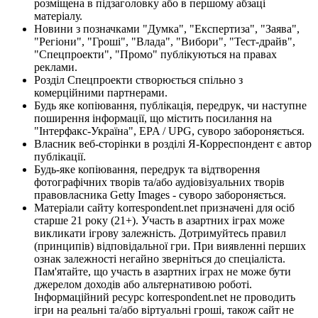
розміщена в підзаголовку або в першому абзаці
матеріалу.
Новини з позначками "Думка", "Експертиза", "Заява",
"Регіони", "Гроші", "Влада", "Вибори", "Тест-драйв",
"Спецпроекти", "Промо" публікуються на правах
реклами.
Розділ Спецпроекти створюється спільно з
комерційними партнерами.
Будь яке копіювання, публікація, передрук, чи наступне
поширення інформації, що містить посилання на
"Інтерфакс-Україна", EPA / UPG, суворо забороняється.
Власник веб-сторінки в розділі Я-Корреспондент є автор
публікації.
Будь-яке копіювання, передрук та відтворення
фотографічних творів та/або аудіовізуальних творів
правовласника Getty Images - суворо забороняється.
Матеріали сайту korrespondent.net призначені для осіб
старше 21 року (21+). Участь в азартних іграх може
викликати ігрову залежність. Дотримуйтесь правил
(принципів) відповідальної гри. При виявленні перших
ознак залежності негайно зверніться до спеціаліста.
Пам'ятайте, що участь в азартних іграх не може бути
джерелом доходів або альтернативою роботі.
Інформаційний ресурс korrespondent.net не проводить
ігри на реальні та/або віртуальні гроші, також сайт не