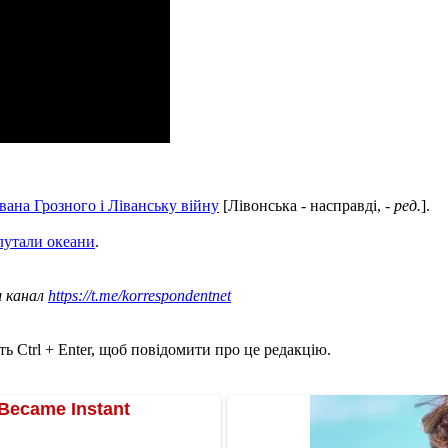
вана Грозного і Ліванську війну
[Лівонська - насправді, -
ред.
].
лутали океани
.
ш канал
https://t.me/korrespondentnet
ь Ctrl + Enter, щоб повідомити про це редакцію.