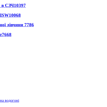
 в СЗЧ
10397
 ISW
10068
ної дівчини
7786
т
7668
 на водогоні