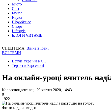
Місто
Світ
Бізнес
Наука
Шоу-бізнес
Спорт
Lifestyle
БЛОГИ ЧИТАЧІВ
СПЕЦТЕМА:
Війна в Ірані
ВСІ ТЕМИ
Вступ України в ЄС
Теракт в Барселоні
На онлайн-уроці вчитель наді
Корреспондент.net, 29 квітня 2020, 14:43
0
1922
Фото: кадр из видео