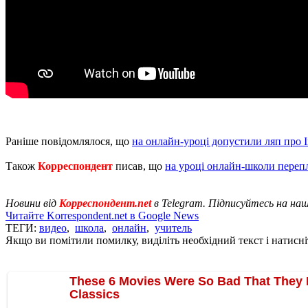
Раніше повідомлялося, що
на онлайн-уроці допустили ляп про І
Також
Корреспондент
писав, що
на уроці онлайн-школи переп
Новини від
Корреспондент.net
в Telegram. Підписуйтесь на на
Читайте Korrespondent.net в Google News
ТЕГИ:
видео
,
школа
,
онлайн
,
учитель
Якщо ви помітили помилку, виділіть необхідний текст і натисніт