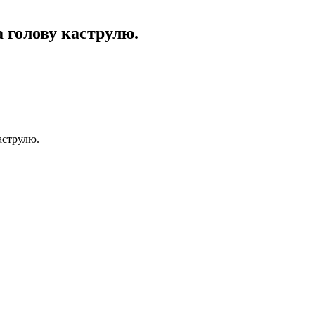
а голову каструлю.
аструлю.