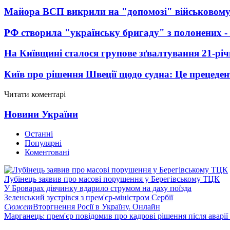
Майора ВСП викрили на "допомозі" військовому
РФ створила "українську бригаду" з полонених -
На Київщині сталося групове зґвалтування 21-річ
Київ про рішення Швеції щодо судна: Це прецеден
Читати коментарі
Новини України
Останні
Популярні
Коментовані
Лубінець заявив про масові порушення у Берегівському ТЦК
У Броварах дівчинку вдарило струмом на даху поїзда
Зеленський зустрівся з прем'єр-міністром Сербії
Сюжет
Вторгнення Росії в Україну. Онлайн
Марганець: прем'єр повідомив про кадрові рішення після аварії