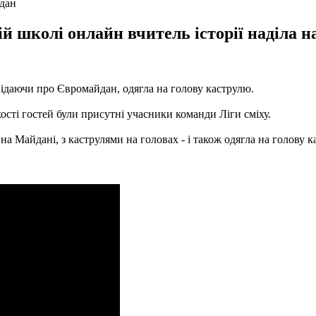
йдан
ій школі онлайн вчитель історії наділа н
повідаючи про Євромайдан, одягла на голову каструлю.
кості гостей були присутні учасники команди Ліги сміху.
а Майдані, з каструлями на головах - і також одягла на голову к