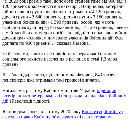
"У 2020 році розмір такої допомоги становитиме від 900 від 4
120 гривень в залежності від категорії. Наприклад, ветерани
війни першої групи інвалідності отримують 4 120 гривень,
другої групи - 3 640 гривень, третьої групи - 3 160 гривень,
учасники бойових дій - 1 390 гривень, особи, які мають
особливі заслуги перед Батьківщиною, - 4 120 гривень, членам
сімей загиблих, померлих осіб з інвалідністю внаслідок війни,
дружинам / чоловікам померлих учасників бойових дій буде
доплата по 900 гривень", - сказала Лазебна.
За її словами, кошти вже повністю перераховані органам
соціального захисту населення в регіонах в сумі 1,3 млрд
гривень.
Лазебна підкреслила, що, станом на вівторок, 843 тисячі
пенсіонерів вже отримали такі грошові виплати.
Нагадаємо, рік тому Кабінет міністрів України
підвищив
розмір виплат ветеранам, які постраждали внаслідок бойових
дій
і Революції гідності.
Як повідомлялося, в лютому 2020 року
Конституційний суд
скасував право Кабміну обмежувати пільги ветеранам
.