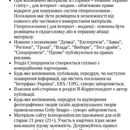
При копіюванні матеріалів зі сторінки « Новини України
і світу» , для інтернет - видань - обов'язкове пряме
відкрите для пошукових систем гіперпосилання .
Посилання має бути розміщена в незалежності від
повного або часткового використання матеріалів.
Гіперпосилання ( для інтернет - видань) - повинна бути
розміщена в підзаголовку або в першому абзаці
матеріалу.
Новини з позначками "Думка", "Експертиза", "Заява",
"Регіони", "Гроші", "Влада", "Вибори", "Тест-драйв",
"Спецпроекти", "Промо" публікуються на правах
реклами.
Розділ Спецпроекти створюється спільно з
комерційними партнерами.
Будь яке копіювання, публікація, передрук, чи наступне
поширення інформації, що містить посилання на
"Інтерфакс-Україна", EPA / UPG, суворо забороняється.
Власник веб-сторінки в розділі Я-Корреспондент є автор
публікації.
Будь-яке копіювання, передрук та відтворення
фотографічних творів та/або аудіовізуальних творів
правовласника Getty Images - суворо забороняється.
Матеріали сайту korrespondent.net призначені для осіб
старше 21 року (21+). Участь в азартних іграх може
викликати ігрову залежність. Дотримуйтесь правил