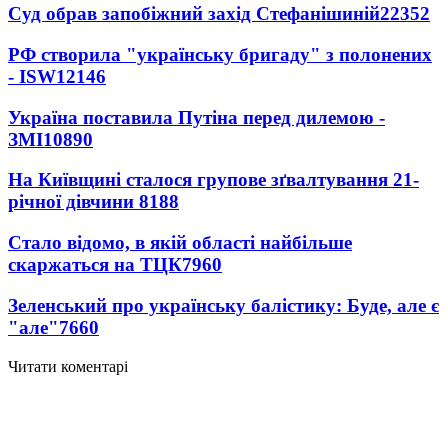
Суд обрав запобіжний захід Стефанішиній
22352
РФ створила "українську бригаду" з полонених
- ISW
12146
Україна поставила Путіна перед дилемою -
ЗМІ
10890
На Київщині сталося групове зґвалтування 21-
річної дівчини
8188
Стало відомо, в якій області найбільше
скаржаться на ТЦК
7960
Зеленський про українську балістику: Буде, але є
"але"
7660
Читати коментарі