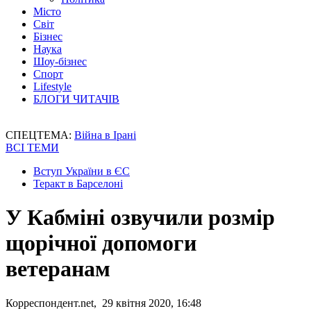
Місто
Світ
Бізнес
Наука
Шоу-бізнес
Спорт
Lifestyle
БЛОГИ ЧИТАЧІВ
СПЕЦТЕМА:
Війна в Ірані
ВСІ ТЕМИ
Вступ України в ЄС
Теракт в Барселоні
У Кабміні озвучили розмір
щорічної допомоги
ветеранам
Корреспондент.net, 29 квітня 2020, 16:48