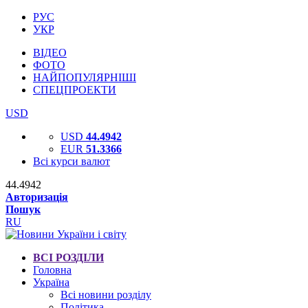
РУС
УКР
ВІДЕО
ФОТО
НАЙПОПУЛЯРНІШІ
СПЕЦПРОЕКТИ
USD
USD
44.4942
EUR
51.3366
Всі курси валют
44.4942
Авторизація
Пошук
RU
ВСІ РОЗДІЛИ
Головна
Україна
Всі новини розділу
Політика