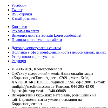
Facebook
Twitter
RSS-стрічки
E-mail розсилка
Контакти
Реклама на сайті
Використання матеріалів korrespondent.net
Правила користування сайтом
Договір користування сайтом
Політика у сфері конфіденційності і персональних даних
Угода щодо користування
Редакція
© 2000-2026, Korrespondent.net
Суб'єкт у сфері онлайн-медіа Назва онлайн-медіа –
«КореспонденТ.net» Адреса: 02091, місто Київ,
ХАРКІВСЬКЕ ШОСЕ, будинок 172-Б, офіс 208/1 E-mail:
sunlight@mediadim.com.ua
Телефон: 044-205-43-00
Ідентифікатор медіа – R40-06068
Використання будь-яких матеріалів, розміщених на
сайті, дозволяється за умови посилання на
Корреспондент.net.