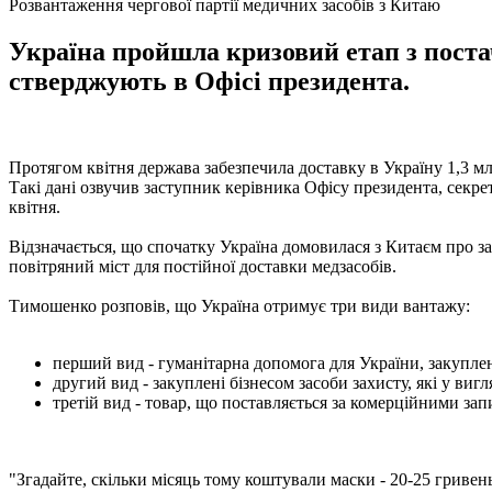
Розвантаження чергової партії медичних засобів з Китаю
Україна пройшла кризовий етап з постач
стверджують в Офісі президента.
Протягом квітня держава забезпечила доставку в Україну 1,3 мл
Такі дані озвучив заступник керівника Офісу президента, секр
квітня.
Відзначається, що спочатку Україна домовилася з Китаєм про за
повітряний міст для постійної доставки медзасобів.
Тимошенко розповів, що Україна отримує три види вантажу:
перший вид - гуманітарна допомога для України, закуплена
другий вид - закуплені бізнесом засоби захисту, які у виг
третій вид - товар, що поставляється за комерційними запи
"Згадайте, скільки місяць тому коштували маски - 20-25 гривен