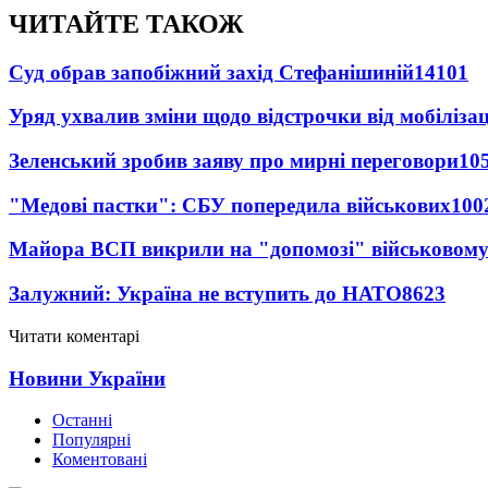
ЧИТАЙТЕ ТАКОЖ
Суд обрав запобіжний захід Стефанішиній
14101
Уряд ухвалив зміни щодо відстрочки від мобілізац
Зеленський зробив заяву про мирні переговори
10
"Медові пастки": СБУ попередила військових
100
Майора ВСП викрили на "допомозі" військовому
Залужний: Україна не вступить до НАТО
8623
Читати коментарі
Новини України
Останні
Популярні
Коментовані