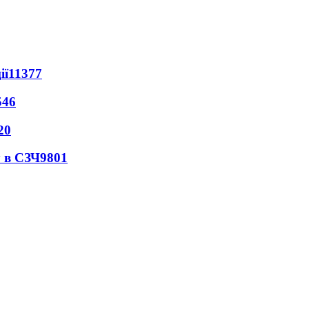
ії
11377
546
20
 в СЗЧ
9801