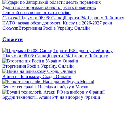
Удари по Запорізькій області: десять поранених
Генштаб назвав нові втрати росіян
Сюжет
Підсумки 06.08: Санкції проти РФ і дрон у Лейпцигу
НАТО назвав обсяг допомоги Києву на 2026-2027 роки
Сюжет
Вторгнення Росії в Україну. Онлайн
Сюжети
Підсумки 06.08: Санкції проти РФ і дрон у Лейпцигу
Вторгнення Росії в Україну. Онлайн
Війна на Близькому Сході. Онлайн
Бенкет генералів. Наслідки вибуху в Москві
Брудні технології. Атаки РФ на вибори у Франції