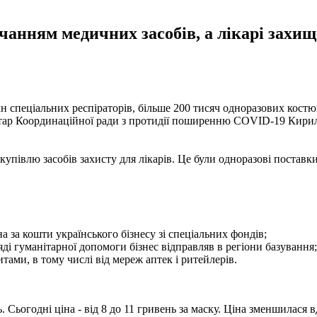
анням медичних засобів, а лікарі захищ
н спеціальних респіраторів, більше 200 тисяч одноразових костюм
етар Координаційної ради з протидії поширенню COVID-19 Кирило
купівлю засобів захисту для лікарів. Це були одноразові поставк
 за кошти українського бізнесу зі спеціальних фондів;
ляді гуманітарної допомоги бізнес відправляв в регіони базування;
тами, в тому числі від мереж аптек і ритейлерів.
ь. Сьогодні ціна - від 8 до 11 гривень за маску. Ціна зменшилас