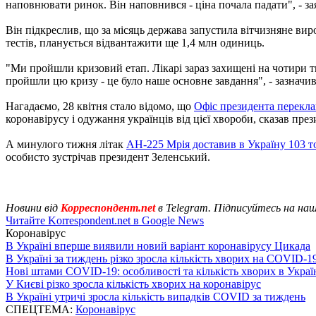
наповнювати ринок. Він наповнився - ціна почала падати", - з
Він підкреслив, що за місяць держава запустила вітчизняне ви
тестів, планується відвантажити ще 1,4 млн одиниць.
"Ми пройшли кризовий етап. Лікарі зараз захищені на чотири ти
пройшли цю кризу - це було наше основне завдання", - зазначив
Нагадаємо, 28 квітня стало відомо, що
Офіс президента перекл
коронавірусу і одужання українців від цієї хвороби, сказав пр
А минулого тижня літак
АН-225 Мрія доставив в Україну 103 
особисто зустрічав президент Зеленський.
Новини від
Корреспондент.net
в Telegram. Підписуйтесь на на
Читайте Korrespondent.net в Google News
Коронавірус
В Україні вперше виявили новий варіант коронавірусу Цикада
В Україні за тиждень різко зросла кількість хворих на COVID-1
Нові штами COVID-19: особливості та кількість хворих в Украї
У Києві різко зросла кількість хворих на коронавірус
В Україні утричі зросла кількість випадків COVID за тиждень
СПЕЦТЕМА:
Коронавірус