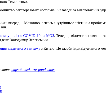
аявив Тимошенко.
робництво багаторазових костюмів і налагодила виготовлення укр
жні вперед ... Можливо, є якась внутрішньологістична проблема 
 він.
ав закупівлі по COVID-19 на МОЗ
. Тепер це відомство повинне з
езидент Володимир Зеленський.
тонни медичного вантажу
з Китаю. Це засоби індивідуального мед
ш канал
https://t.me/korrespondentnet
9
ні