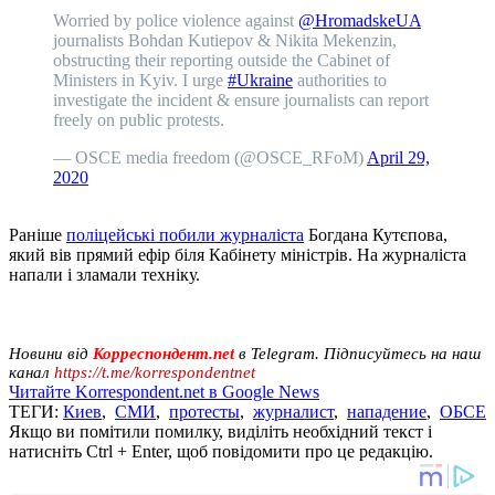
Worried by police violence against
@HromadskeUA
journalists Bohdan Kutiepov & Nikita Mekenzin,
obstructing their reporting outside the Cabinet of
Ministers in Kyiv. I urge
#Ukraine
authorities to
investigate the incident & ensure journalists can report
freely on public protests.
— OSCE media freedom (@OSCE_RFoM)
April 29,
2020
Раніше
поліцейські побили журналіста
Богдана Кутєпова,
який вів прямий ефір біля Кабінету міністрів. На журналіста
напали і зламали техніку.
Новини від
Корреспондент.net
в Telegram. Підписуйтесь на наш
канал
https://t.me/korrespondentnet
Читайте Korrespondent.net в Google News
ТЕГИ:
Киев
,
СМИ
,
протесты
,
журналист
,
нападение
,
ОБСЕ
Якщо ви помітили помилку, виділіть необхідний текст і
натисніть Ctrl + Enter, щоб повідомити про це редакцію.