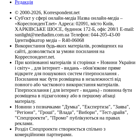
Редакція
© 2000-2026, Korrespondent.net
Суб'єкт у сфері онлайн-медіа Назва онлайн-медіа –
«КореспонденТ.net» Адреса: 02091, місто Київ,
ХАРКІВСЬКЕ ШОСЕ, будинок 172-Б, офіс 208/1 E-mail:
sunlight@mediadim.com.ua
Телефон: 044-205-43-00
Ідентифікатор медіа – R40-06068
Використання будь-яких матеріалів, розміщених на
сайті, дозволяється за умови посилання на
Корреспондент.net.
При копіюванні матеріалів зі сторінки « Новини України
і світу» , для інтернет - видань - обов'язкове пряме
відкрите для пошукових систем гіперпосилання .
Посилання має бути розміщена в незалежності від
повного або часткового використання матеріалів.
Гіперпосилання ( для інтернет - видань) - повинна бути
розміщена в підзаголовку або в першому абзаці
матеріалу.
Новини з позначками "Думка", "Експертиза", "Заява",
"Регіони", "Гроші", "Влада", "Вибори", "Тест-драйв",
"Спецпроекти", "Промо" публікуються на правах
реклами.
Розділ Спецпроекти створюється спільно з
комерційними партнерами.