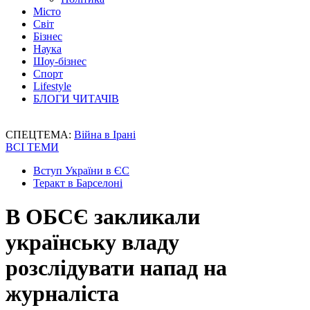
Місто
Світ
Бізнес
Наука
Шоу-бізнес
Спорт
Lifestyle
БЛОГИ ЧИТАЧІВ
СПЕЦТЕМА:
Війна в Ірані
ВСІ ТЕМИ
Вступ України в ЄС
Теракт в Барселоні
В ОБСЄ закликали
українську владу
розслідувати напад на
журналіста