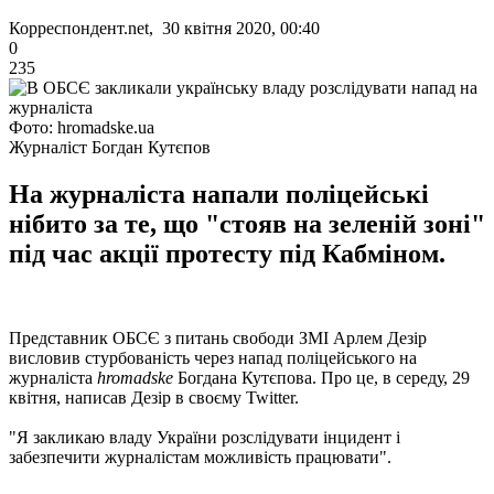
Корреспондент.net, 30 квітня 2020, 00:40
0
235
Фото: hromadske.ua
Журналіст Богдан Кутєпов
На журналіста напали поліцейські
нібито за те, що "стояв на зеленій зоні"
під час акції протесту під Кабміном.
Представник ОБСЄ з питань свободи ЗМІ Арлем Дезір
висловив стурбованість через напад поліцейського на
журналіста
hromadske
Богдана Кутєпова. Про це, в середу, 29
квітня, написав Дезір в своєму Twitter.
"Я закликаю владу України розслідувати інцидент і
забезпечити журналістам можливість працювати".