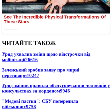
ЧИТАЙТЕ ТАКОЖ
Уряд ухвалив зміни щодо відстрочки від
мобілізації
26616
Зеленський зробив заяву про мирні
переговори
10247
Уряд змінив правила обслуговування чоловіків у
консульствах за кордоном
9946
"Медові пастки": СБУ попередила
військових
9758