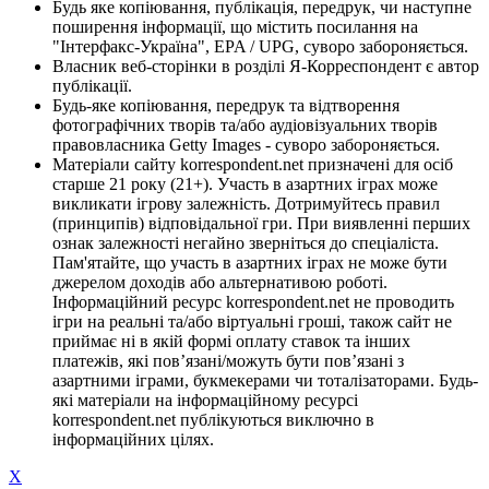
Будь яке копіювання, публікація, передрук, чи наступне
поширення інформації, що містить посилання на
"Інтерфакс-Україна", EPA / UPG, суворо забороняється.
Власник веб-сторінки в розділі Я-Корреспондент є автор
публікації.
Будь-яке копіювання, передрук та відтворення
фотографічних творів та/або аудіовізуальних творів
правовласника Getty Images - суворо забороняється.
Матеріали сайту korrespondent.net призначені для осіб
старше 21 року (21+). Участь в азартних іграх може
викликати ігрову залежність. Дотримуйтесь правил
(принципів) відповідальної гри. При виявленні перших
ознак залежності негайно зверніться до спеціаліста.
Пам'ятайте, що участь в азартних іграх не може бути
джерелом доходів або альтернативою роботі.
Інформаційний ресурс korrespondent.net не проводить
ігри на реальні та/або віртуальні гроші, також сайт не
приймає ні в якій формі оплату ставок та інших
платежів, які пов’язані/можуть бути пов’язані з
азартними іграми, букмекерами чи тоталізаторами. Будь-
які матеріали на інформаційному ресурсі
korrespondent.net публікуються виключно в
інформаційних цілях.
X