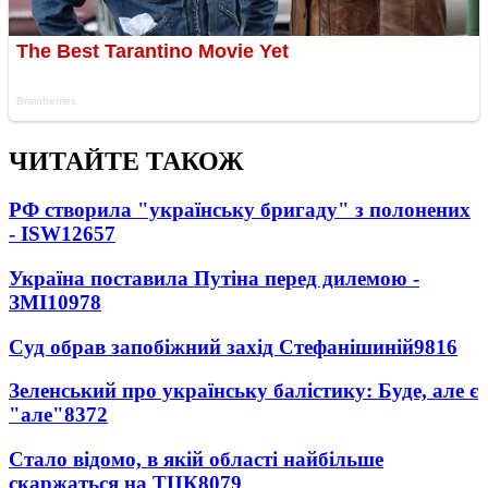
ЧИТАЙТЕ ТАКОЖ
РФ створила "українську бригаду" з полонених
- ISW
12657
Україна поставила Путіна перед дилемою -
ЗМІ
10978
Суд обрав запобіжний захід Стефанішиній
9816
Зеленський про українську балістику: Буде, але є
"але"
8372
Стало відомо, в якій області найбільше
скаржаться на ТЦК
8079