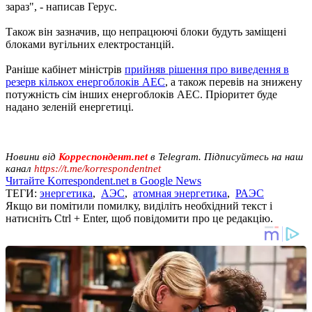
зараз", - написав Герус.
Також він зазначив, що непрацюючі блоки будуть заміщені
блоками вугільних електростанцій.
Раніше кабінет міністрів
прийняв рішення про виведення в
резерв кількох енергоблоків АЕС
, а також перевів на знижену
потужність сім інших енергоблоків АЕС. Пріоритет буде
надано зеленій енергетиці.
Новини від
Корреспондент.net
в Telegram. Підписуйтесь на наш
канал
https://t.me/korrespondentnet
Читайте Korrespondent.net в Google News
ТЕГИ:
энергетика
,
АЭС
,
атомная энергетика
,
РАЭС
Якщо ви помітили помилку, виділіть необхідний текст і
натисніть Ctrl + Enter, щоб повідомити про це редакцію.