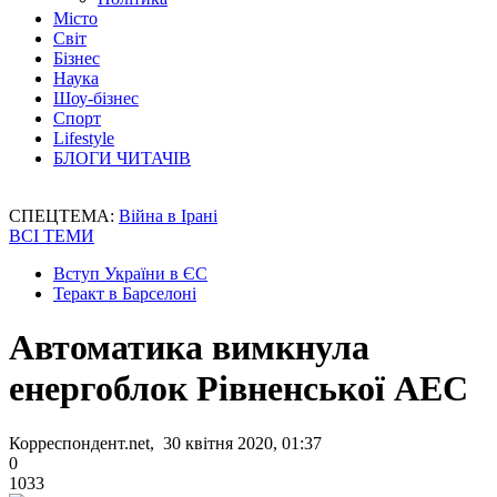
Місто
Світ
Бізнес
Наука
Шоу-бізнес
Спорт
Lifestyle
БЛОГИ ЧИТАЧІВ
СПЕЦТЕМА:
Війна в Ірані
ВСІ ТЕМИ
Вступ України в ЄС
Теракт в Барселоні
Автоматика вимкнула
енергоблок Рівненської АЕС
Корреспондент.net, 30 квітня 2020, 01:37
0
1033