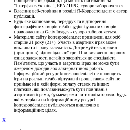
поширення інформації, що містить посилання на
"Інтерфакс-Україна", EPA / UPG, суворо забороняється.
Власник веб-сторінки в розділі Я-Корреспондент є автор
публікації.
Будь-яке копіювання, передрук та відтворення
фотографічних творів та/або аудіовізуальних творів
правовласника Getty Images - суворо забороняється.
Матеріали сайту korrespondent.net призначені для осіб
старше 21 року (21+). Участь в азартних іграх може
викликати ігрову залежність. Дотримуйтесь правил
(принципів) відповідальної гри. При виявленні перших
ознак залежності негайно зверніться до спеціаліста.
Пам'ятайте, що участь в азартних іграх не може бути
джерелом доходів або альтернативою роботі.
Інформаційний ресурс korrespondent.net не проводить
ігри на реальні та/або віртуальні гроші, також сайт не
приймає ні в якій формі оплату ставок та інших
платежів, які пов’язані/можуть бути пов’язані з
азартними іграми, букмекерами чи тоталізаторами. Будь-
які матеріали на інформаційному ресурсі
korrespondent.net публікуються виключно в
інформаційних цілях.
X