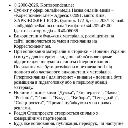
© 2000-2026, Korrespondent.net
Суб'єкт у сфері онлайн-медіа Назва онлайн-медіа –
«КореспонденТ.net» Адреса: 02091, місто Київ,
ХАРКІВСЬКЕ ШОСЕ, будинок 172-Б, офіс 208/1 E-mail:
sunlight@mediadim.com.ua
Телефон: 044-205-43-00
Ідентифікатор медіа – R40-06068
Використання будь-яких матеріалів, розміщених на
сайті, дозволяється за умови посилання на
Корреспондент.net.
При копіюванні матеріалів зі сторінки « Новини України
і світу» , для інтернет - видань - обов'язкове пряме
відкрите для пошукових систем гіперпосилання .
Посилання має бути розміщена в незалежності від
повного або часткового використання матеріалів.
Гіперпосилання ( для інтернет - видань) - повинна бути
розміщена в підзаголовку або в першому абзаці
матеріалу.
Новини з позначками "Думка", "Експертиза", "Заява",
"Регіони", "Гроші", "Влада", "Вибори", "Тест-драйв",
"Спецпроекти", "Промо" публікуються на правах
реклами.
Розділ Спецпроекти створюється спільно з
комерційними партнерами.
Будь яке копіювання, публікація, передрук, чи наступне