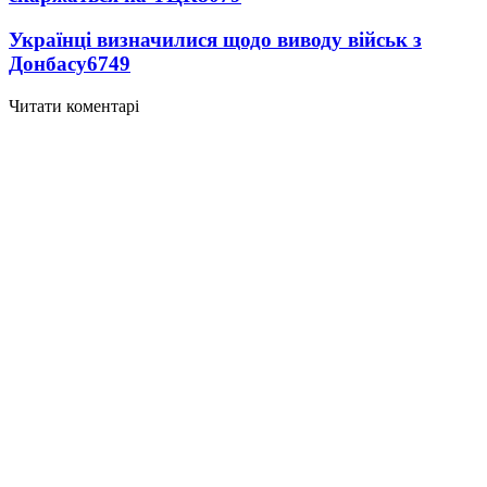
Українці визначилися щодо виводу військ з
Донбасу
6749
Читати коментарі