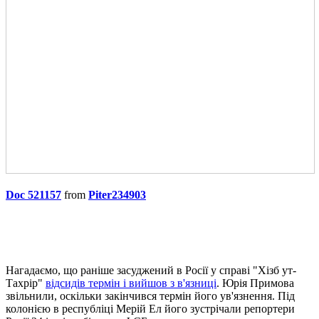
Doc 521157
from
Piter234903
Нагадаємо, що раніше засуджений в Росії у справі "Хізб ут-
Тахрір"
відсидів термін і вийшов з в'язниці
. Юрія Примова
звільнили, оскільки закінчився термін його ув'язнення. Під
колонією в республіці Мерій Ел його зустрічали репортери