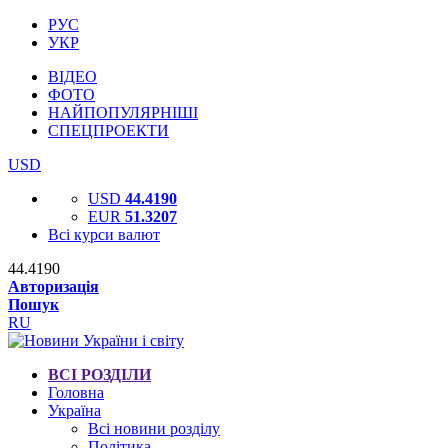
РУС
УКР
ВІДЕО
ФОТО
НАЙПОПУЛЯРНІШІ
СПЕЦПРОЕКТИ
USD
USD
44.4190
EUR
51.3207
Всі курси валют
44.4190
Авторизація
Пошук
RU
ВСІ РОЗДІЛИ
Головна
Україна
Всі новини розділу
Політика