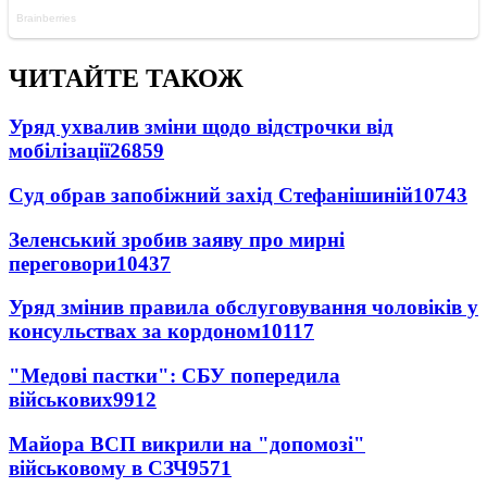
ЧИТАЙТЕ ТАКОЖ
Уряд ухвалив зміни щодо відстрочки від
мобілізації
26859
Суд обрав запобіжний захід Стефанішиній
10743
Зеленський зробив заяву про мирні
переговори
10437
Уряд змінив правила обслуговування чоловіків у
консульствах за кордоном
10117
"Медові пастки": СБУ попередила
військових
9912
Майора ВСП викрили на "допомозі"
військовому в СЗЧ
9571