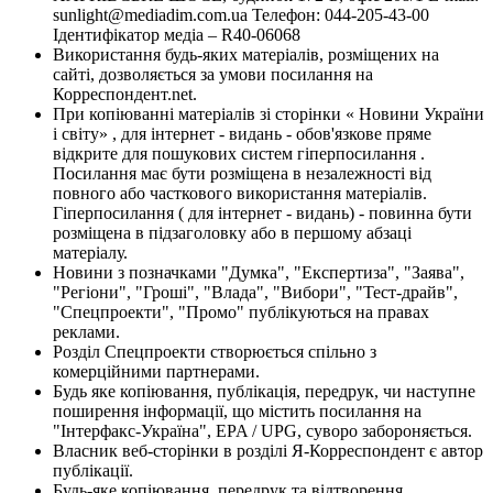
sunlight@mediadim.com.ua
Телефон: 044-205-43-00
Ідентифікатор медіа – R40-06068
Використання будь-яких матеріалів, розміщених на
сайті, дозволяється за умови посилання на
Корреспондент.net.
При копіюванні матеріалів зі сторінки « Новини України
і світу» , для інтернет - видань - обов'язкове пряме
відкрите для пошукових систем гіперпосилання .
Посилання має бути розміщена в незалежності від
повного або часткового використання матеріалів.
Гіперпосилання ( для інтернет - видань) - повинна бути
розміщена в підзаголовку або в першому абзаці
матеріалу.
Новини з позначками "Думка", "Експертиза", "Заява",
"Регіони", "Гроші", "Влада", "Вибори", "Тест-драйв",
"Спецпроекти", "Промо" публікуються на правах
реклами.
Розділ Спецпроекти створюється спільно з
комерційними партнерами.
Будь яке копіювання, публікація, передрук, чи наступне
поширення інформації, що містить посилання на
"Інтерфакс-Україна", EPA / UPG, суворо забороняється.
Власник веб-сторінки в розділі Я-Корреспондент є автор
публікації.
Будь-яке копіювання, передрук та відтворення