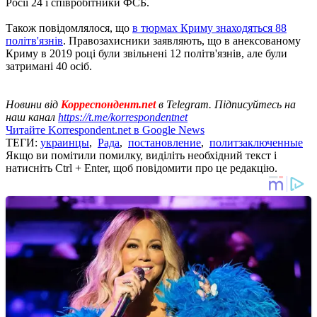
Росії 24 і співробітники ФСБ.
Також повідомлялося, що
в тюрмах Криму знаходяться 88
політв'язнів
. Правозахисники заявляють, що в анексованому
Криму в 2019 році були звільнені 12 політв'язнів, але були
затримані 40 осіб.
Новини від
Корреспондент.net
в Telegram. Підписуйтесь на
наш канал
https://t.me/korrespondentnet
Читайте Korrespondent.net в Google News
ТЕГИ:
украинцы
,
Рада
,
постановление
,
политзаключенные
Якщо ви помітили помилку, виділіть необхідний текст і
натисніть Ctrl + Enter, щоб повідомити про це редакцію.