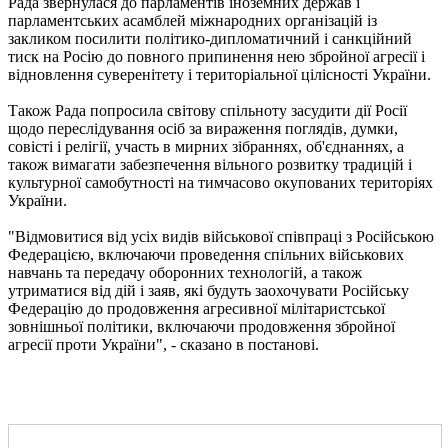
Рада звернулася до парламентів іноземних держав і
парламентських асамблей міжнародних організацій із
закликом посилити політико-дипломатичний і санкційний
тиск на Росію до повного припинення нею збройної агресії і
відновлення суверенітету і територіальної цілісності України.
Також Рада попросила світову спільноту засудити дії Росії
щодо переслідування осіб за вираження поглядів, думки,
совісті і релігії, участь в мирних зібраннях, об'єднаннях, а
також вимагати забезпечення вільного розвитку традицій і
культурної самобутності на тимчасово окупованих територіях
України.
"Відмовитися від усіх видів військової співпраці з Російською
Федерацією, включаючи проведення спільних військових
навчань та передачу оборонних технологій, а також
утриматися від дій і заяв, які будуть заохочувати Російську
Федерацію до продовження агресивної мілітаристської
зовнішньої політики, включаючи продовження збройної
агресії проти України", - сказано в постанові.