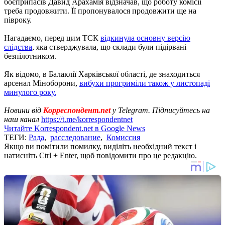
боєприпасів Давид Арахамія відзначав, що роботу комісії
треба продовжити. Її пропонувалося продовжити ще на
півроку.
Нагадаємо, перед цим ТСК
відкинула основну версію
слідства
, яка стверджувала, що склади були підірвані
безпілотником.
Як відомо, в Балаклії Харківської області, де знаходиться
арсенал Міноборони,
вибухи прогриміли також у листопаді
минулого року.
Новини від
Корреспондент.net
у Telegram. Підписуйтесь на
наш канал
https://t.me/korrespondentnet
Читайте Korrespondent.net в Google News
ТЕГИ:
Рада
,
расследование
,
Комиссия
Якщо ви помітили помилку, виділіть необхідний текст і
натисніть Ctrl + Enter, щоб повідомити про це редакцію.