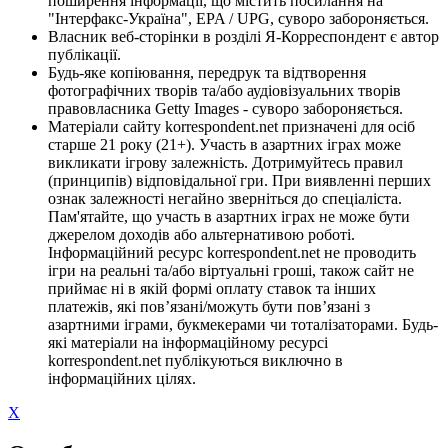
поширення інформації, що містить посилання на
"Інтерфакс-Україна", EPA / UPG, суворо забороняється.
Власник веб-сторінки в розділі Я-Корреспондент є автор
публікації.
Будь-яке копіювання, передрук та відтворення
фотографічних творів та/або аудіовізуальних творів
правовласника Getty Images - суворо забороняється.
Матеріали сайту korrespondent.net призначені для осіб
старше 21 року (21+). Участь в азартних іграх може
викликати ігрову залежність. Дотримуйтесь правил
(принципів) відповідальної гри. При виявленні перших
ознак залежності негайно зверніться до спеціаліста.
Пам'ятайте, що участь в азартних іграх не може бути
джерелом доходів або альтернативою роботі.
Інформаційний ресурс korrespondent.net не проводить
ігри на реальні та/або віртуальні гроші, також сайт не
приймає ні в якій формі оплату ставок та інших
платежів, які пов’язані/можуть бути пов’язані з
азартними іграми, букмекерами чи тоталізаторами. Будь-
які матеріали на інформаційному ресурсі
korrespondent.net публікуються виключно в
інформаційних цілях.
X