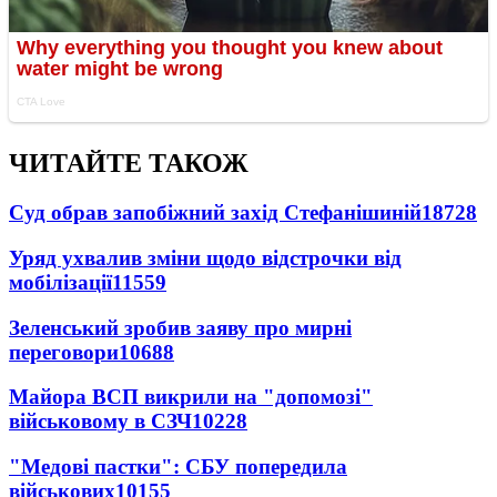
ЧИТАЙТЕ ТАКОЖ
Суд обрав запобіжний захід Стефанішиній
18728
Уряд ухвалив зміни щодо відстрочки від
мобілізації
11559
Зеленський зробив заяву про мирні
переговори
10688
Майора ВСП викрили на "допомозі"
військовому в СЗЧ
10228
"Медові пастки": СБУ попередила
військових
10155