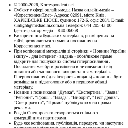
© 2000-2026, Korrespondent.net
Суб'єкт у сфері онлайн-медіа Назва онлайн-медіа –
«КореспонденТ.net» Адреса: 02091, місто Київ,
ХАРКІВСЬКЕ ШОСЕ, будинок 172-Б, офіс 208/1 E-mail:
sunlight@mediadim.com.ua
Телефон: 044-205-43-00
Ідентифікатор медіа – R40-06068
Використання будь-яких матеріалів, розміщених на
сайті, дозволяється за умови посилання на
Корреспондент.net.
При копіюванні матеріалів зі сторінки « Новини України
і світу» , для інтернет - видань - обов'язкове пряме
відкрите для пошукових систем гіперпосилання .
Посилання має бути розміщена в незалежності від
повного або часткового використання матеріалів.
Гіперпосилання ( для інтернет - видань) - повинна бути
розміщена в підзаголовку або в першому абзаці
матеріалу.
Новини з позначками "Думка", "Експертиза", "Заява",
"Регіони", "Гроші", "Влада", "Вибори", "Тест-драйв",
"Спецпроекти", "Промо" публікуються на правах
реклами.
Розділ Спецпроекти створюється спільно з
комерційними партнерами.
Будь яке копіювання, публікація, передрук, чи наступне