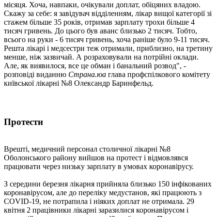
місяця. Хоча, навпаки, очікували доплат, обіцяних владою.
Скажу за себе: я завідувач відділенням, лікар вищої категорії зі
стажем більше 35 років, отримав зарплату трохи більше 4
тисяч гривень. До цього був аванс близько 2 тисяч. Тобто,
всього на руки - 6 тисяч гривень, хоча раніше було 9-11 тисяч.
Решта лікарі і медсестри теж отримали, приблизно, на третину
менше, ніж зазвичай. А розраховували на потрійні оклади.
Але, як виявилося, все це обман і банальний розвод", -
розповіді виданню
Страна.юа
глава профспілкового комітету
київської лікарні №8 Олександр Баринфельд.
Протести
Врешті, медичний персонал столичної лікарні №8
Оболонського району вийшов на протест і відмовлявся
працювати через низьку зарплату в умовах коронавірусу.
З середини березня лікарня прийняла близько 150 інфікованих
коронавірусом, але до переліку медустанов, які працюють з
COVID-19, не потрапила і ніяких доплат не отримала. 29
квітня 2 працівники лікарні заразилися коронавірусом і