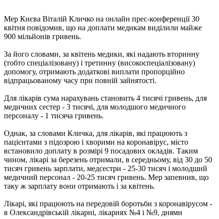
Мер Києва Віталій Кличко на онлайн прес-конференції 30
квітня повідомив, що на доплати медикам виділили майже
900 мільйонів гривень.
За його словами, за квітень медики, які надають вторинну
(тобто спеціалізовану) і третинну (високоспеціалізовану)
допомогу, отримають додаткові виплати пропорційно
відпрацьованому часу при повній зайнятості.
Для лікарів сума нарахувань становить 4 тисячі гривень, для
медичних сестер - 3 тисячі, для молодшого медичного
персоналу - 1 тисяча гривень.
Однак, за словами Кличка, для лікарів, які працюють з
пацієнтами з підозрою і хворими на коронавірус, місто
встановило доплату в розмірі 9 посадових окладів. Таким
чином, лікарі за березень отримали, в середньому, від 30 до 50
тисяч гривень зарплати, медсестри - 25-30 тисяч і молодший
медичний персонал - 20-25 тисяч гривень. Мер запевнив, що
таку ж зарплату вони отримають і за квітень.
Лікарі, які працюють на передовій боротьби з коронавірусом -
в Олександрівській лікарні, лікарнях №4 і №9, днями