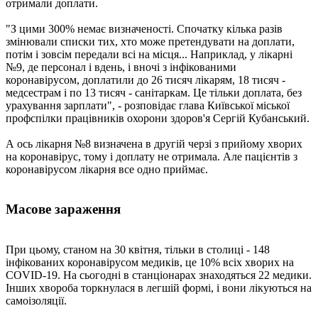
отримали доплати.
"З цими 300% немає визначеності. Спочатку кілька разів
змінювали списки тих, хто може претендувати на доплати,
потім і зовсім передали всі на місця... Наприклад, у лікарні
№9, де персонал і вдень, і вночі з інфікованими
коронавірусом, доплатили до 26 тисяч лікарям, 18 тисяч -
медсестрам і по 13 тисяч - санітаркам. Це тільки доплата, без
урахування зарплати", - розповідає глава Київської міської
профспілки працівників охорони здоров'я Сергій Кубанський.
А ось лікарня №8 визначена в другій черзі з прийому хворих
на коронавірус, тому і доплату не отримала. Але пацієнтів з
коронавірусом лікарня все одно приймає.
Масове зараження
При цьому, станом на 30 квітня, тільки в столиці - 148
інфікованих коронавірусом медиків, це 10% всіх хворих на
COVID-19. На сьогодні в станціонарах знаходяться 22 медики.
Інших хвороба торкнулася в легшій формі, і вони лікуються на
самоізоляції.