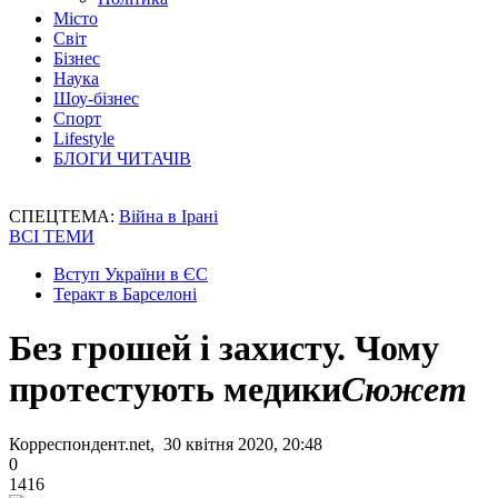
Місто
Світ
Бізнес
Наука
Шоу-бізнес
Спорт
Lifestyle
БЛОГИ ЧИТАЧІВ
СПЕЦТЕМА:
Війна в Ірані
ВСІ ТЕМИ
Вступ України в ЄС
Теракт в Барселоні
Без грошей і захисту. Чому
протестують медики
Сюжет
Корреспондент.net, 30 квітня 2020, 20:48
0
1416