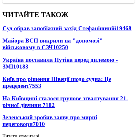
ЧИТАЙТЕ ТАКОЖ
Суд обрав запобіжний захід Стефанішиній
19468
Майора ВСП викрили на "допомозі"
військовому в СЗЧ
10250
Україна поставила Путіна перед дилемою -
ЗМІ
10183
Київ про рішення Швеції щодо судна: Це
прецедент
7553
На Київщині сталося групове зґвалтування 21-
річної дівчини
7182
Зеленський зробив заяву про мирні
переговори
7010
Читати коментарі