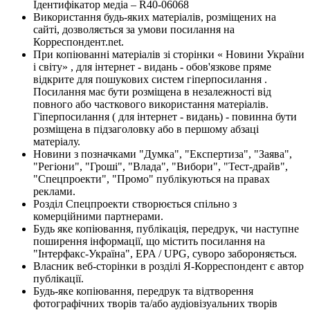
Ідентифікатор медіа – R40-06068
Використання будь-яких матеріалів, розміщених на
сайті, дозволяється за умови посилання на
Корреспондент.net.
При копіюванні матеріалів зі сторінки « Новини України
і світу» , для інтернет - видань - обов'язкове пряме
відкрите для пошукових систем гіперпосилання .
Посилання має бути розміщена в незалежності від
повного або часткового використання матеріалів.
Гіперпосилання ( для інтернет - видань) - повинна бути
розміщена в підзаголовку або в першому абзаці
матеріалу.
Новини з позначками "Думка", "Експертиза", "Заява",
"Регіони", "Гроші", "Влада", "Вибори", "Тест-драйв",
"Спецпроекти", "Промо" публікуються на правах
реклами.
Розділ Спецпроекти створюється спільно з
комерційними партнерами.
Будь яке копіювання, публікація, передрук, чи наступне
поширення інформації, що містить посилання на
"Інтерфакс-Україна", EPA / UPG, суворо забороняється.
Власник веб-сторінки в розділі Я-Корреспондент є автор
публікації.
Будь-яке копіювання, передрук та відтворення
фотографічних творів та/або аудіовізуальних творів