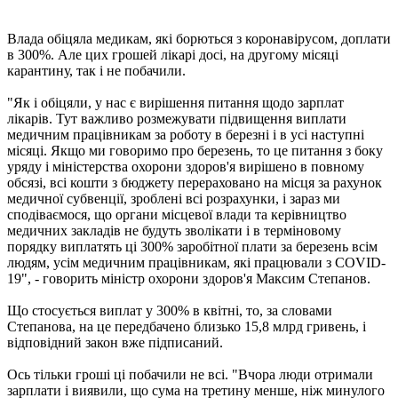
Влада обіцяла медикам, які борються з коронавірусом, доплати
в 300%. Але цих грошей лікарі досі, на другому місяці
карантину, так і не побачили.
"Як і обіцяли, у нас є вирішення питання щодо зарплат
лікарів. Тут важливо розмежувати підвищення виплати
медичним працівникам за роботу в березні і в усі наступні
місяці. Якщо ми говоримо про березень, то це питання з боку
уряду і міністерства охорони здоров'я вирішено в повному
обсязі, всі кошти з бюджету перераховано на місця за рахунок
медичної субвенції, зроблені всі розрахунки, і зараз ми
сподіваємося, що органи місцевої влади та керівництво
медичних закладів не будуть зволікати і в терміновому
порядку виплатять ці 300% заробітної плати за березень всім
людям, усім медичним працівникам, які працювали з COVID-
19", - говорить міністр охорони здоров'я Максим Степанов.
Що стосується виплат у 300% в квітні, то, за словами
Степанова, на це передбачено близько 15,8 млрд гривень, і
відповідний закон вже підписаний.
Ось тільки гроші ці побачили не всі. "Вчора люди отримали
зарплати і виявили, що сума на третину менше, ніж минулого