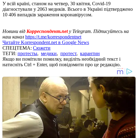
У всій країні, станом на четвер, 30 квітня, Covid-19
діагностували у 2063 медиків. Всього в Україні підтверджено
10 406 випадків зараження коронавірусом.
Новини від
Корреспондент.net
у Telegram. Підписуйтесь на
наш канал
https://t.me/korrespondentnet
Читайте Korrespondent.net в Google News
СПЕЦТЕМА:
Сюжети
ТЕГИ:
протесты
,
медики
,
протест
,
карантин
Якщо ви помітили помилку, виділіть необхідний текст і
натисніть Ctrl + Enter, щоб повідомити про це редакцію.