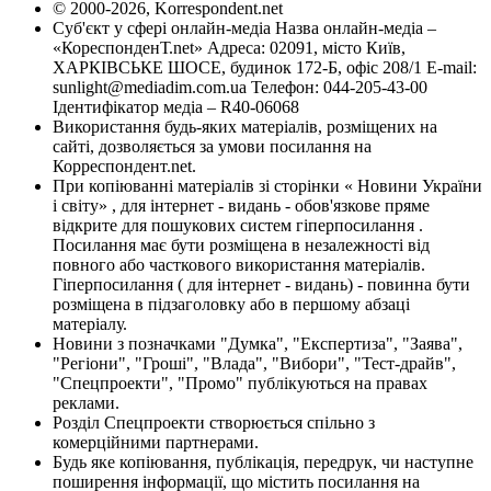
© 2000-2026, Korrespondent.net
Суб'єкт у сфері онлайн-медіа Назва онлайн-медіа –
«КореспонденТ.net» Адреса: 02091, місто Київ,
ХАРКІВСЬКЕ ШОСЕ, будинок 172-Б, офіс 208/1 E-mail:
sunlight@mediadim.com.ua
Телефон: 044-205-43-00
Ідентифікатор медіа – R40-06068
Використання будь-яких матеріалів, розміщених на
сайті, дозволяється за умови посилання на
Корреспондент.net.
При копіюванні матеріалів зі сторінки « Новини України
і світу» , для інтернет - видань - обов'язкове пряме
відкрите для пошукових систем гіперпосилання .
Посилання має бути розміщена в незалежності від
повного або часткового використання матеріалів.
Гіперпосилання ( для інтернет - видань) - повинна бути
розміщена в підзаголовку або в першому абзаці
матеріалу.
Новини з позначками "Думка", "Експертиза", "Заява",
"Регіони", "Гроші", "Влада", "Вибори", "Тест-драйв",
"Спецпроекти", "Промо" публікуються на правах
реклами.
Розділ Спецпроекти створюється спільно з
комерційними партнерами.
Будь яке копіювання, публікація, передрук, чи наступне
поширення інформації, що містить посилання на