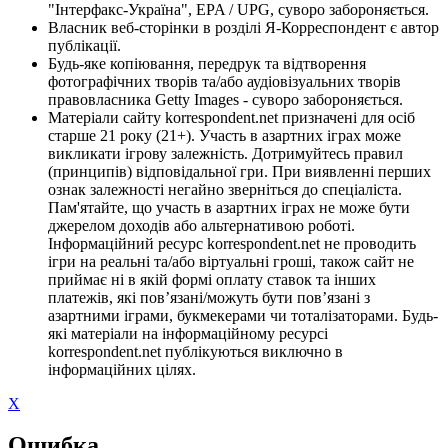
"Інтерфакс-Україна", EPA / UPG, суворо забороняється.
Власник веб-сторінки в розділі Я-Корреспондент є автор
публікації.
Будь-яке копіювання, передрук та відтворення
фотографічних творів та/або аудіовізуальних творів
правовласника Getty Images - суворо забороняється.
Матеріали сайту korrespondent.net призначені для осіб
старше 21 року (21+). Участь в азартних іграх може
викликати ігрову залежність. Дотримуйтесь правил
(принципів) відповідальної гри. При виявленні перших
ознак залежності негайно зверніться до спеціаліста.
Пам'ятайте, що участь в азартних іграх не може бути
джерелом доходів або альтернативою роботі.
Інформаційний ресурс korrespondent.net не проводить
ігри на реальні та/або віртуальні гроші, також сайт не
приймає ні в якій формі оплату ставок та інших
платежів, які пов’язані/можуть бути пов’язані з
азартними іграми, букмекерами чи тоталізаторами. Будь-
які матеріали на інформаційному ресурсі
korrespondent.net публікуються виключно в
інформаційних цілях.
X
Ошибка