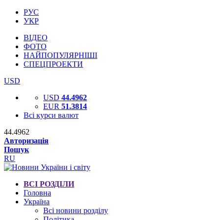
РУС
УКР
ВІДЕО
ФОТО
НАЙПОПУЛЯРНІШІ
СПЕЦПРОЕКТИ
USD
USD
44.4962
EUR
51.3814
Всі курси валют
44.4962
Авторизація
Пошук
RU
ВСІ РОЗДІЛИ
Головна
Україна
Всі новини розділу
Політика