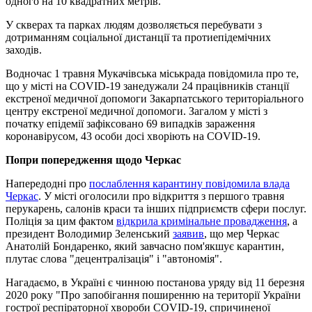
одного на 10 квадратних метрів.
У скверах та парках людям дозволяється перебувати з
дотриманням соціальної дистанції та протиепідемічних
заходів.
Водночас 1 травня Мукачівська міськрада повідомила про те,
що у місті на COVID-19 занедужали 24 працівників станції
екстреної медичної допомоги Закарпатського територіального
центру екстреної медичної допомоги. Загалом у місті з
початку епідемії зафіксовано 69 випадків зараження
коронавірусом, 43 особи досі хворіють на COVID-19.
Попри попередження щодо Черкас
Напередодні про
послаблення карантину повідомила влада
Черкас
. У місті оголосили про відкриття з першого травня
перукарень, салонів краси та інших підприємств сфери послуг.
Поліція за цим фактом
відкрила кримінальне провадження
, а
президент Володимир Зеленський
заявив
, що мер Черкас
Анатолій Бондаренко, який завчасно пом'якшує карантин,
плутає слова "децентралізація" і "автономія".
Нагадаємо, в Україні є чинною постанова уряду від 11 березня
2020 року "Про запобігання поширенню на території України
гострої респіраторної хвороби COVID-19, спричиненої