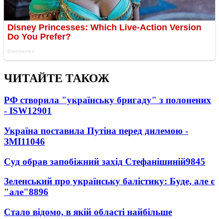
ЧИТАЙТЕ ТАКОЖ
РФ створила "українську бригаду" з полонених
- ISW
12901
Україна поставила Путіна перед дилемою -
ЗМІ
11046
Суд обрав запобіжний захід Стефанішиній
9845
Зеленський про українську балістику: Буде, але є
"але"
8896
Стало відомо, в якій області найбільше