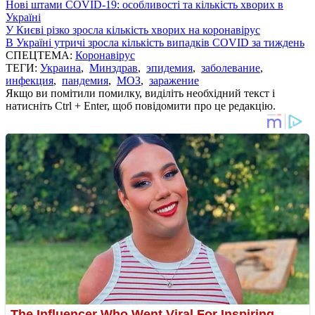
Нові штами COVID-19: особливості та кількість хворих в
Україні
У Києві різко зросла кількість хворих на коронавірус
В Україні утричі зросла кількість випадків COVID за тиждень
СПЕЦТЕМА:
Коронавірус
ТЕГИ:
Украина
,
Минздрав
,
эпидемия
,
заболевание
,
инфекция
,
пандемия
,
МОЗ
,
заражение
Якщо ви помітили помилку, виділіть необхідний текст і
натисніть Ctrl + Enter, щоб повідомити про це редакцію.