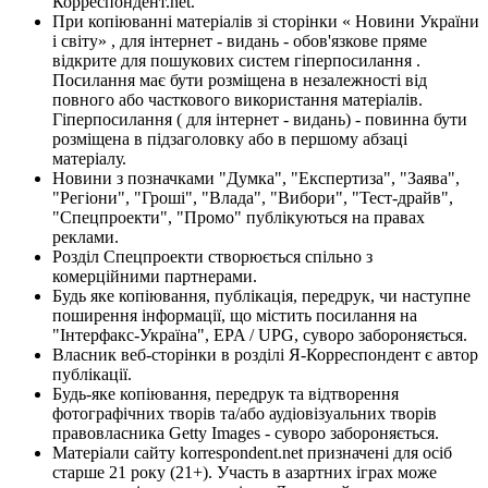
Корреспондент.net.
При копіюванні матеріалів зі сторінки « Новини України
і світу» , для інтернет - видань - обов'язкове пряме
відкрите для пошукових систем гіперпосилання .
Посилання має бути розміщена в незалежності від
повного або часткового використання матеріалів.
Гіперпосилання ( для інтернет - видань) - повинна бути
розміщена в підзаголовку або в першому абзаці
матеріалу.
Новини з позначками "Думка", "Експертиза", "Заява",
"Регіони", "Гроші", "Влада", "Вибори", "Тест-драйв",
"Спецпроекти", "Промо" публікуються на правах
реклами.
Розділ Спецпроекти створюється спільно з
комерційними партнерами.
Будь яке копіювання, публікація, передрук, чи наступне
поширення інформації, що містить посилання на
"Інтерфакс-Україна", EPA / UPG, суворо забороняється.
Власник веб-сторінки в розділі Я-Корреспондент є автор
публікації.
Будь-яке копіювання, передрук та відтворення
фотографічних творів та/або аудіовізуальних творів
правовласника Getty Images - суворо забороняється.
Матеріали сайту korrespondent.net призначені для осіб
старше 21 року (21+). Участь в азартних іграх може