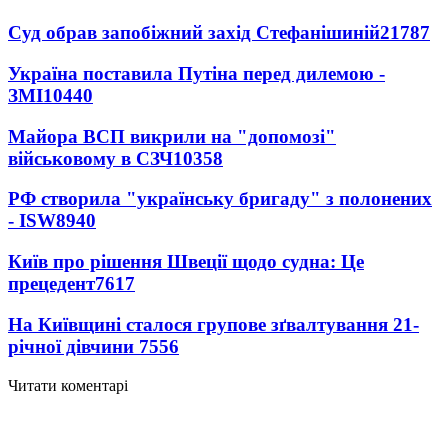
Суд обрав запобіжний захід Стефанішиній
21787
Україна поставила Путіна перед дилемою -
ЗМІ
10440
Майора ВСП викрили на "допомозі"
військовому в СЗЧ
10358
РФ створила "українську бригаду" з полонених
- ISW
8940
Київ про рішення Швеції щодо судна: Це
прецедент
7617
На Київщині сталося групове зґвалтування 21-
річної дівчини
7556
Читати коментарі