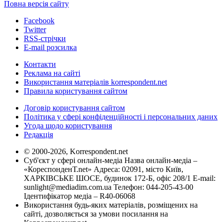
Повна версія сайту
Facebook
Twitter
RSS-стрічки
E-mail розсилка
Контакти
Реклама на сайті
Використання матеріалів korrespondent.net
Правила користування сайтом
Договір користування сайтом
Політика у сфері конфіденційності і персональних даних
Угода щодо користування
Редакція
© 2000-2026, Korrespondent.net
Суб'єкт у сфері онлайн-медіа Назва онлайн-медіа –
«КореспонденТ.net» Адреса: 02091, місто Київ,
ХАРКІВСЬКЕ ШОСЕ, будинок 172-Б, офіс 208/1 E-mail:
sunlight@mediadim.com.ua
Телефон: 044-205-43-00
Ідентифікатор медіа – R40-06068
Використання будь-яких матеріалів, розміщених на
сайті, дозволяється за умови посилання на