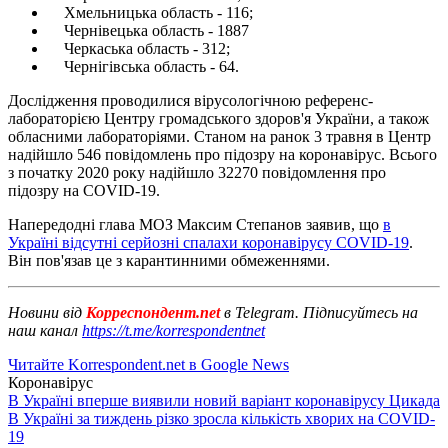
Хмельницька область - 116;
Чернівецька область - 1887
Черкаська область - 312;
Чернігівська область - 64.
Дослідження проводилися вірусологічною референс-
лабораторією Центру громадського здоров'я України, а також
обласними лабораторіями. Станом на ранок 3 травня в Центр
надійшло 546 повідомлень про підозру на коронавірус. Всього
з початку 2020 року надійшло 32270 повідомлення про
підозру на COVID-19.
Напередодні глава МОЗ Максим Степанов заявив, що
в
Україні відсутні серйозні спалахи коронавірусу COVID-19
.
Він пов'язав це з карантинними обмеженнями.
Новини від
Корреспондент.net
в Telegram. Підписуйтесь на
наш канал
https://t.me/korrespondentnet
Читайте Korrespondent.net в Google News
Коронавірус
В Україні вперше виявили новий варіант коронавірусу Цикада
В Україні за тиждень різко зросла кількість хворих на COVID-
19