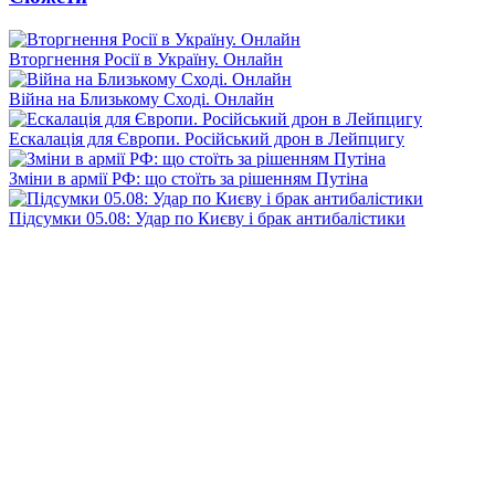
Вторгнення Росії в Україну. Онлайн
Війна на Близькому Сході. Онлайн
Ескалація для Європи. Російський дрон в Лейпцигу
Зміни в армії РФ: що стоїть за рішенням Путіна
Підсумки 05.08: Удар по Києву і брак антибалістики