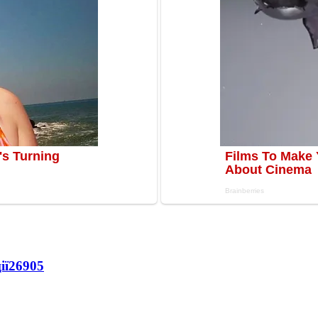
ії
26905