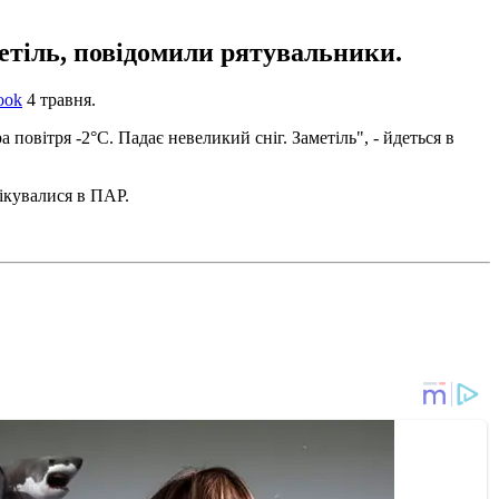
метіль, повідомили рятувальники.
ook
4 травня.
 повітря -2°С. Падає невеликий сніг. Заметіль", - йдеться в
чікувалися в ПАР.