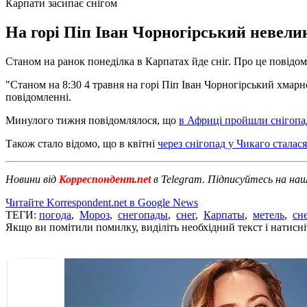
Карпати засипає снігом
На горі Піп Іван Чорногірський невелик
Станом на ранок понеділка в Карпатах йде сніг. Про це повід
"Станом на 8:30 4 травня на горі Піп Іван Чорногірський хмарно
повідомленні.
Минулого тижня повідомлялося, що
в Африці пройшли снігопа
Також стало відомо, що в квітні
через снігопад у Чикаго стала
Новини від
Корреспондент.net
в Telegram. Підписуйтесь на на
Читайте Korrespondent.net в Google News
ТЕГИ:
погода
,
Мороз
,
снегопады
,
снег
,
Карпаты
,
метель
,
сн
Якщо ви помітили помилку, виділіть необхідний текст і натисніт