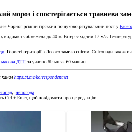
ий мороз і спостерігається травнева за
омляє Чорногірський гірський пошуково-рятувальний пост у
Faceb
, видимість обмежена до 40 м. Вітер західний 17 м/с. Температура
ди
. Гористі території в Лесото замело снігом. Снігопади також о
ся масова ДТП
за участю більш як 60 машин.
ш канал
https://t.me/korrespondentnet
егопад
,
непогода
ь Ctrl + Enter, щоб повідомити про це редакцію.