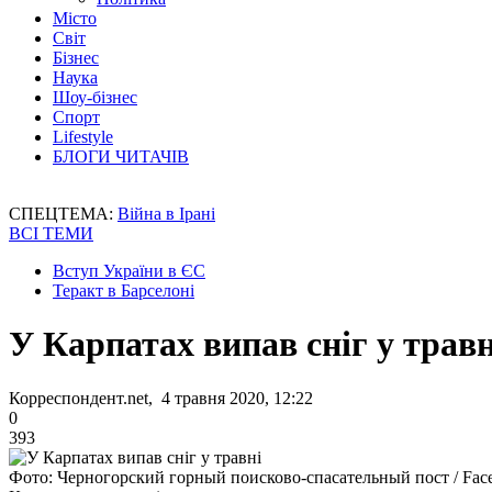
Місто
Світ
Бізнес
Наука
Шоу-бізнес
Спорт
Lifestyle
БЛОГИ ЧИТАЧІВ
СПЕЦТЕМА:
Війна в Ірані
ВСІ ТЕМИ
Вступ України в ЄС
Теракт в Барселоні
У Карпатах випав сніг у травн
Корреспондент.net, 4 травня 2020, 12:22
0
393
Фото: Черногорский горный поисково-спасательный пост / Fac