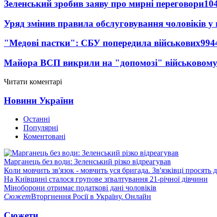
Зеленський зробив заяву про мирні переговори
10
Уряд змінив правила обслуговування чоловіків у
"Медові пастки": СБУ попередила військових
994
Майора ВСП викрили на "допомозі" військовому
Читати коментарі
Новини України
Останні
Популярні
Коментовані
Марганець без води: Зеленський різко відреагував
Коли мовчить зв'язок - мовчить уся бригада. Зв'язківці просять
На Київщині сталося групове зґвалтування 21-річної дівчини
Міноборони отримає податкові дані чоловіків
Сюжет
Вторгнення Росії в Україну. Онлайн
Сюжети