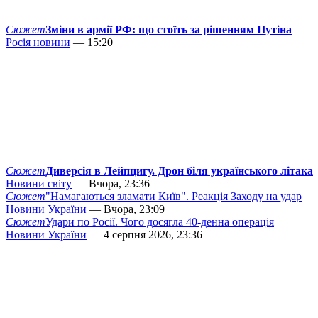
Сюжет
Зміни в армії РФ: що стоїть за рішенням Путіна
Росія новини
— 15:20
Сюжет
Диверсія в Лейпцигу. Дрон біля українського літака
Новини світу
— Вчора, 23:36
Сюжет
"Намагаються зламати Київ". Реакція Заходу на удар
Новини України
— Вчора, 23:09
Сюжет
Удари по Росії. Чого досягла 40-денна операція
Новини України
— 4 серпня 2026, 23:36