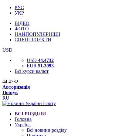
РУС
УКР
ВІДЕО
ФОТО
НАЙПОПУЛЯРНІШІ
СПЕЦПРОЕКТИ
USD
USD
44.4732
EUR
51.3093
Всі курси валют
44.4732
Авторизація
Пошук
RU
ВСІ РОЗДІЛИ
Головна
Україна
Всі новини розділу
Політика