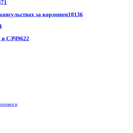
471
 консульствах за кордоном
10136
4
 в СЗЧ
9622
 допомоги