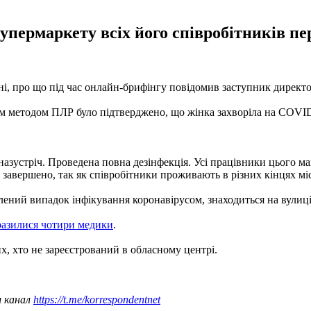
супермаркету всіх його співробітників п
ні, про що під час онлайн-брифінгу повідомив заступник дирек
ім методом ПЛР було підтверджено, що жінка захворіла на COVID
азустріч. Проведена повна дезінфекція. Усі працівники цього ма
е завершено, так як співробітники проживають в різних кінцях мі
лений випадок інфікування коронавірусом, знаходиться на вулиці
разилися чотири медики
.
х, хто не зареєстрований в обласному центрі.
ш канал
https://t.me/korrespondentnet