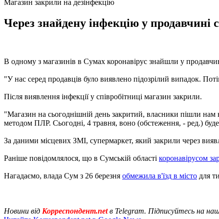
Магазин закрили на дезінфекцію
Через знайдену інфекцію у продавчині 
В одному з магазинів в Сумах коронавірус знайшли у продавчи
"У нас серед продавців було виявлено підозрілий випадок. Пот
Після виявлення інфекції у співробітниці магазин закрили.
"Магазин на сьогоднішній день закритий, власники пішли нам н
методом ПЛР. Сьогодні, 4 травня, воно (обстеження, - ред.) буд
За даними місцевих ЗМІ, супермаркет, який закрили через вияв
Раніше повідомлялося, що в Сумській області
коронавірусом за
Нагадаємо, влада Сум з 26 березня
обмежила в'їзд в місто
для ти
Новини від
Корреспондент.net
в Telegram. Підписуйтесь на на