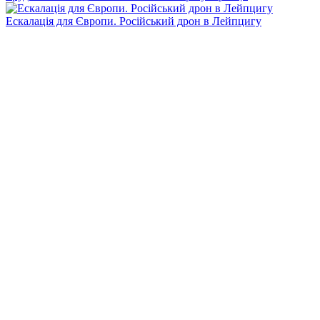
Ескалація для Європи. Російський дрон в Лейпцигу