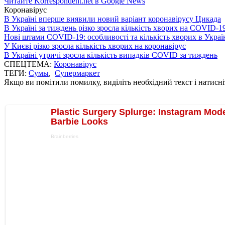
Читайте Korrespondent.net в Google News
Коронавірус
В Україні вперше виявили новий варіант коронавірусу Цикада
В Україні за тиждень різко зросла кількість хворих на COVID-1
Нові штами COVID-19: особливості та кількість хворих в Украї
У Києві різко зросла кількість хворих на коронавірус
В Україні утричі зросла кількість випадків COVID за тиждень
СПЕЦТЕМА:
Коронавірус
ТЕГИ:
Сумы
,
Супермаркет
Якщо ви помітили помилку, виділіть необхідний текст і натисніт