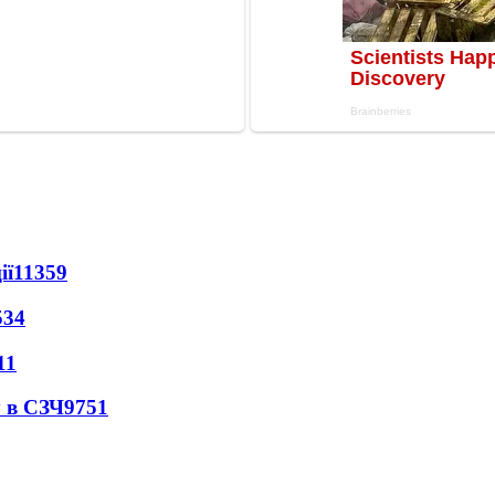
ії
11359
534
11
 в СЗЧ
9751