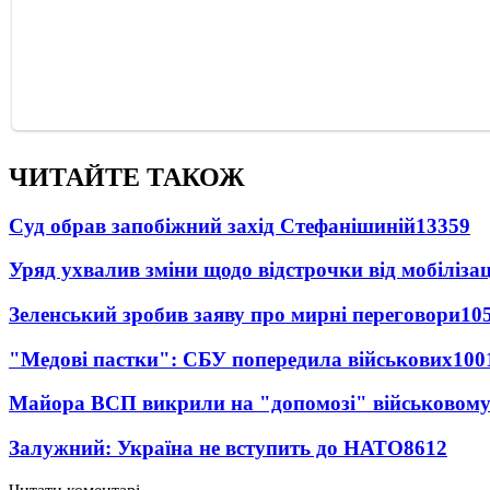
ЧИТАЙТЕ ТАКОЖ
Суд обрав запобіжний захід Стефанішиній
13359
Уряд ухвалив зміни щодо відстрочки від мобілізац
Зеленський зробив заяву про мирні переговори
10
"Медові пастки": СБУ попередила військових
100
Майора ВСП викрили на "допомозі" військовому
Залужний: Україна не вступить до НАТО
8612