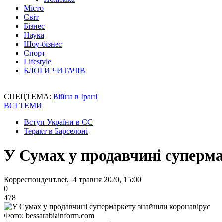
Місто
Світ
Бізнес
Наука
Шоу-бізнес
Спорт
Lifestyle
БЛОГИ ЧИТАЧІВ
СПЕЦТЕМА:
Війна в Ірані
ВСІ ТЕМИ
Вступ України в ЄС
Теракт в Барселоні
У Сумах у продавчині суперм
Корреспондент.net, 4 травня 2020, 15:00
0
478
Фото: bessarabiainform.com