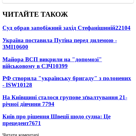
ЧИТАЙТЕ ТАКОЖ
Суд обрав запобіжний захід Стефанішиній
22104
Україна поставила Путіна перед дилемою -
ЗМІ
10600
Майора ВСП викрили на "допомозі"
військовому в СЗЧ
10399
РФ створила "українську бригаду" з полонених
- ISW
10128
На Київщині сталося групове зґвалтування 21-
річної дівчини
7794
Київ про рішення Швеції щодо судна: Це
прецедент
7671
Читати коментарі