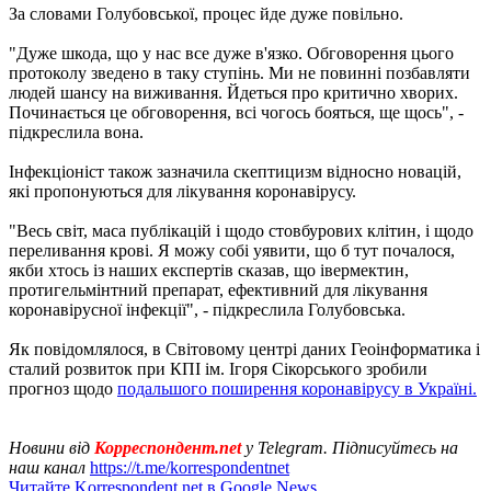
За словами Голубовської, процес йде дуже повільно.
"Дуже шкода, що у нас все дуже в'язко. Обговорення цього
протоколу зведено в таку ступінь. Ми не повинні позбавляти
людей шансу на виживання. Йдеться про критично хворих.
Починається це обговорення, всі чогось бояться, ще щось", -
підкреслила вона.
Інфекціоніст також зазначила скептицизм відносно новацій,
які пропонуються для лікування коронавірусу.
"Весь світ, маса публікацій і щодо стовбурових клітин, і щодо
переливання крові. Я можу собі уявити, що б тут почалося,
якби хтось із наших експертів сказав, що івермектин,
протигельмінтний препарат, ефективний для лікування
коронавірусної інфекції", - підкреслила Голубовська.
Як повідомлялося, в Світовому центрі даних Геоінформатика і
сталий розвиток при КПІ ім. Ігоря Сікорського зробили
прогноз щодо
подальшого поширення коронавірусу в Україні.
Новини від
Корреспондент.net
у Telegram. Підписуйтесь на
наш канал
https://t.me/korrespondentnet
Читайте Korrespondent.net в Google News