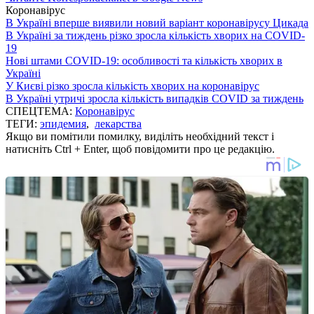
Коронавірус
В Україні вперше виявили новий варіант коронавірусу Цикада
В Україні за тиждень різко зросла кількість хворих на COVID-
19
Нові штами COVID-19: особливості та кількість хворих в
Україні
У Києві різко зросла кількість хворих на коронавірус
В Україні утричі зросла кількість випадків COVID за тиждень
СПЕЦТЕМА:
Коронавірус
ТЕГИ:
эпидемия
,
лекарства
Якщо ви помітили помилку, виділіть необхідний текст і
натисніть Ctrl + Enter, щоб повідомити про це редакцію.