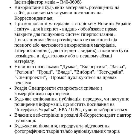
Ідентифікатор медіа – R40-06068
Використання будь-яких матеріалів, розміщених на
сайті, дозволяється за умови посилання на
Корреспондент.net.
При копіюванні матеріалів зі сторінки « Новини України
і світу» , для інтернет - видань - обов'язкове пряме
відкрите для пошукових систем гіперпосилання .
Посилання має бути розміщена в незалежності від
повного або часткового використання матеріалів.
Гіперпосилання ( для інтернет - видань) - повинна бути
розміщена в підзаголовку або в першому абзаці
матеріалу.
Новини з позначками "Думка", "Експертиза", "Заява",
"Регіони", "Гроші", "Влада", "Вибори", "Тест-драйв",
"Спецпроекти", "Промо" публікуються на правах
реклами.
Розділ Спецпроекти створюється спільно з
комерційними партнерами.
Будь яке копіювання, публікація, передрук, чи наступне
поширення інформації, що містить посилання на
"Інтерфакс-Україна", EPA / UPG, суворо забороняється.
Власник веб-сторінки в розділі Я-Корреспондент є автор
публікації.
Будь-яке копіювання, передрук та відтворення
фотографічних творів та/або аудіовізуальних творів