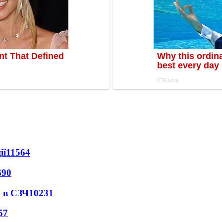
ії
11564
690
 в СЗЧ
10231
57