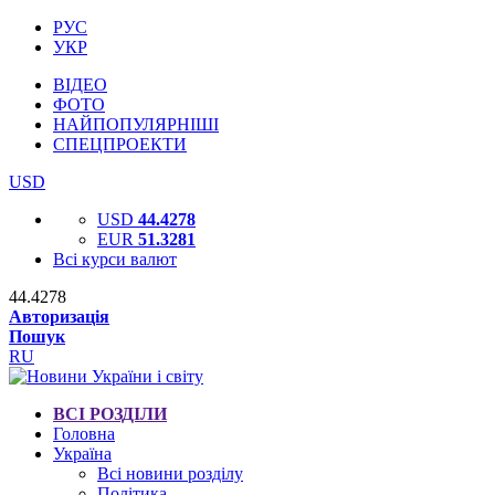
РУС
УКР
ВІДЕО
ФОТО
НАЙПОПУЛЯРНІШІ
СПЕЦПРОЕКТИ
USD
USD
44.4278
EUR
51.3281
Всі курси валют
44.4278
Авторизація
Пошук
RU
ВСІ РОЗДІЛИ
Головна
Україна
Всі новини розділу
Політика