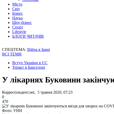
Місто
Світ
Бізнес
Наука
Шоу-бізнес
Спорт
Lifestyle
БЛОГИ ЧИТАЧІВ
СПЕЦТЕМА:
Війна в Ірані
ВСІ ТЕМИ
Вступ України в ЄС
Теракт в Барселоні
У лікарнях Буковини закінчу
Корреспондент.net, 5 травня 2020, 07:23
0
470
Фото: УНН