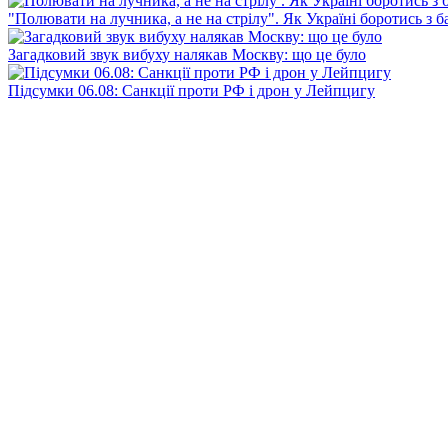
"Полювати на лучника, а не на стрілу". Як Україні боротись з 
Загадковий звук вибуху налякав Москву: що це було
Підсумки 06.08: Санкції проти РФ і дрон у Лейпцигу