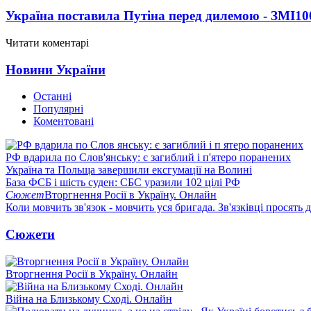
Україна поставила Путіна перед дилемою - ЗМІ
10
Читати коментарі
Новини України
Останні
Популярні
Коментовані
РФ вдарила по Слов'янську: є загиблий і п'ятеро поранених
Україна та Польща завершили ексгумації на Волині
База ФСБ і шість суден: СБС уразили 102 цілі РФ
Сюжет
Вторгнення Росії в Україну. Онлайн
Коли мовчить зв'язок - мовчить уся бригада. Зв'язківці просять
Сюжети
Вторгнення Росії в Україну. Онлайн
Війна на Близькому Сході. Онлайн