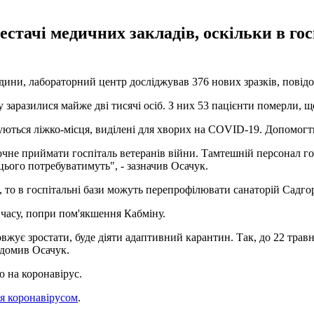
естачі медичних закладів, оскільки в го
юдини, лабораторний центр досліджував 376 нових зразків, пові
 заразилися майже дві тисячі осіб. З них 53 пацієнти померли, ще
уються ліжко-місця, виділені для хворих на COVID-19. Допомог
 почне приймати госпіталь ветеранів війни. Тамтешній персонал 
цього потребуватимуть", - зазначив Осачук.
, то в госпітальні бази можуть перепрофілювати санаторій Садго
 часу, попри пом'якшення Кабміну.
вжує зростати, буде діяти адаптивний карантин. Так, до 22 травня
ідомив Осачук.
ю на коронавірус.
я коронавірусом
.