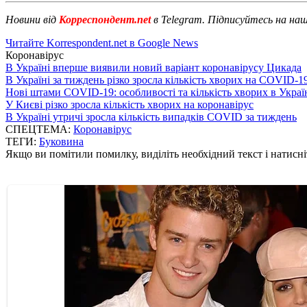
Новини від
Корреспондент.net
в Telegram. Підписуйтесь на на
Читайте Korrespondent.net в Google News
Коронавірус
В Україні вперше виявили новий варіант коронавірусу Цикада
В Україні за тиждень різко зросла кількість хворих на COVID-1
Нові штами COVID-19: особливості та кількість хворих в Украї
У Києві різко зросла кількість хворих на коронавірус
В Україні утричі зросла кількість випадків COVID за тиждень
СПЕЦТЕМА:
Коронавірус
ТЕГИ:
Буковина
Якщо ви помітили помилку, виділіть необхідний текст і натисніт