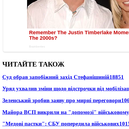
ЧИТАЙТЕ ТАКОЖ
Суд обрав запобіжний захід Стефанішиній
18851
Уряд ухвалив зміни щодо відстрочки від мобілізац
Зеленський зробив заяву про мирні переговори
10
Майора ВСП викрили на "допомозі" військовому
"Медові пастки": СБУ попередила військових
101