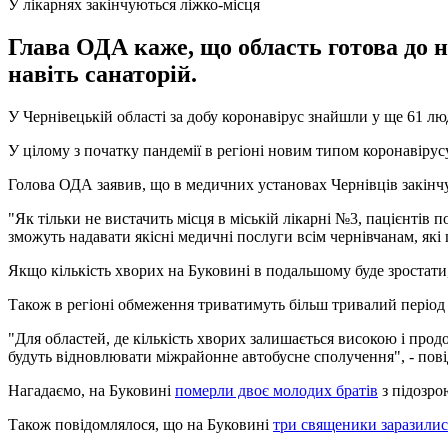
У лікарнях закінчуються ліжко-місця
Глава ОДА каже, що область готова до н
навіть санаторій.
У Чернівецькій області за добу коронавірус знайшли у ще 61 л
У цілому з початку пандемії в регіоні новим типом коронавірусу
Голова ОДА заявив, що в медичних установах Чернівців закінч
"Як тільки не вистачить місця в міській лікарні №3, пацієнтів
зможуть надавати якісні медичні послуги всім чернівчанам, які 
Якщо кількість хворих на Буковині в подальшому буде зростати
Також в регіоні обмеження триватимуть більш тривалий період
"Для областей, де кількість хворих залишається високою і продо
будуть відновлювати міжрайонне автобусне сполучення", - пов
Нагадаємо, на Буковині
померли двоє молодих братів
з підозро
Також повідомлялося, що на Буковині
три священики заразилис