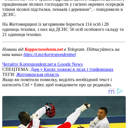
працівникам лісових господарств у гасінні окремих осередків
тління лісової підстилки, пеньків і деревини", - повідомили в
ДСНС.
На Житомирщині із загорянням борються 114 осіб і 28
одиниць техніки, з них від ДСНС 56 осіб особового складу та
21 одиниця техніки.
Новини від
Корреспондент.net
в Telegram. Підписуйтесь на
наш канал
https://t.me/korrespondentnet
Читайте Korrespondent.net в Google News
СПЕЦТЕМА:
Дим у Києві: пожежі в лісах і торфовищах
ТЕГИ:
Житомирская область
Якщо ви помітили помилку, виділіть необхідний текст і
натисніть Ctrl + Enter, щоб повідомити про це редакцію.