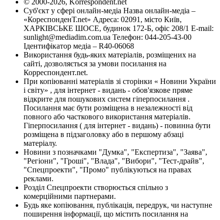
© 2000-2026, Korrespondent.net
Суб'єкт у сфері онлайн-медіа Назва онлайн-медіа –
«КореспонденТ.net» Адреса: 02091, місто Київ,
ХАРКІВСЬКЕ ШОСЕ, будинок 172-Б, офіс 208/1 E-mail:
sunlight@mediadim.com.ua
Телефон: 044-205-43-00
Ідентифікатор медіа – R40-06068
Використання будь-яких матеріалів, розміщених на
сайті, дозволяється за умови посилання на
Корреспондент.net.
При копіюванні матеріалів зі сторінки « Новини України
і світу» , для інтернет - видань - обов'язкове пряме
відкрите для пошукових систем гіперпосилання .
Посилання має бути розміщена в незалежності від
повного або часткового використання матеріалів.
Гіперпосилання ( для інтернет - видань) - повинна бути
розміщена в підзаголовку або в першому абзаці
матеріалу.
Новини з позначками "Думка", "Експертиза", "Заява",
"Регіони", "Гроші", "Влада", "Вибори", "Тест-драйв",
"Спецпроекти", "Промо" публікуються на правах
реклами.
Розділ Спецпроекти створюється спільно з
комерційними партнерами.
Будь яке копіювання, публікація, передрук, чи наступне
поширення інформації, що містить посилання на