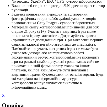
"Інтерфакс-Україна", EPA / UPG, суворо забороняється.
Власник веб-сторінки в розділі Я-Корреспондент є автор
публікації.
Будь-яке копіювання, передрук та відтворення
фотографічних творів та/або аудіовізуальних творів
правовласника Getty Images - суворо забороняється.
Матеріали сайту korrespondent.net призначені для осіб
старше 21 року (21+). Участь в азартних іграх може
викликати ігрову залежність. Дотримуйтесь правил
(принципів) відповідальної гри. При виявленні перших
ознак залежності негайно зверніться до спеціаліста.
Пам'ятайте, що участь в азартних іграх не може бути
джерелом доходів або альтернативою роботі.
Інформаційний ресурс korrespondent.net не проводить
ігри на реальні та/або віртуальні гроші, також сайт не
приймає ні в якій формі оплату ставок та інших
платежів, які пов’язані/можуть бути пов’язані з
азартними іграми, букмекерами чи тоталізаторами. Будь-
які матеріали на інформаційному ресурсі
korrespondent.net публікуються виключно в
інформаційних цілях.
X
Ошибка