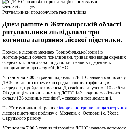
Фото: zt.dsns.gov.ua
Рятувальники продовжують гасити тління
Днем раніше в Житомирській області
рятувальники ліквідували три
вогнища загоряння лісової підстилки.
Пожежі в лісових масивах Чорнобильської зони і в
Житомирській області локалізовані, триває ліквідація окремих
осередків тління лісової підстилки, пеньків і деревини,
повідомили в прес-службі ДСНС.
"Станом на 7:00 5 травня підрозділи ДСНС надають допомогу
ДАЗО в гасінні окремих осередків тління торфовищ в
осередках, пройдених вогнем. До гасіння залучено 210 осіб та
74 одиниці техніки, з них від ДСНС 142 людини особового
складу і 36 одиниць техніки", - сказано в повідомленні.
На Житомирщині 4 травня
ліквідовано три вогнища загоряння
лісової підстилки поблизу с. Можари, с. Острови і с. Усове
Овруцького району.
"Станом на 7:00 5 травня підрозділи ДСНС надають допомогу