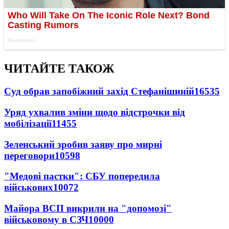
ЧИТАЙТЕ ТАКОЖ
Суд обрав запобіжний захід Стефанішиній
16535
Уряд ухвалив зміни щодо відстрочки від
мобілізації
11455
Зеленський зробив заяву про мирні
переговори
10598
"Медові пастки": СБУ попередила
військових
10072
Майора ВСП викрили на "допомозі"
військовому в СЗЧ
10000