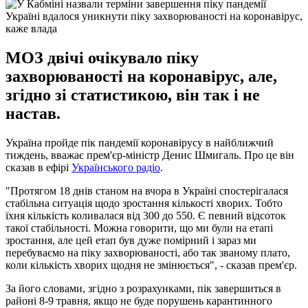
Україні вдалося уникнути піку захворюваності на коронавірус,
каже влада
МОЗ двічі очікувало піку
захворюваності на коронавірус, але,
згідно зі статистикою, він так і не
настав.
Україна пройде пік пандемії коронавірусу в найближчий
тиждень, вважає прем'єр-міністр Денис Шмигаль. Про це він
сказав в ефірі
Українського радіо
.
"Протягом 18 днів станом на вчора в Україні спостерігалася
стабільна ситуація щодо зростання кількості хворих. Тобто
їхня кількість коливалася від 300 до 550. Є певний відсоток
такої стабільності. Можна говорити, що ми були на етапі
зростання, але цей етап був дуже помірний і зараз ми
перебуваємо на піку захворюваності, або так званому плато,
коли кількість хворих щодня не змінюється", - сказав прем'єр.
За його словами, згідно з розрахунками, пік завершиться в
районі 8-9 травня, якщо не буде порушень карантинного