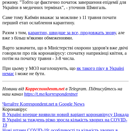
режиму. "Тобто це фактично початок завершення епідемії для
України в медичних термінах", - уточнив Шмигаль.
Саме тому Кабмін вважає за можливе з 11 травня почати
перший етап ослаблення карантину.
Разом з тим,
карантин, швидше за все, продовжать знову
, але
вже з більш м'якими обмеженнями.
Варто зазначити, що в Міністерстві охорони здоров'я вже двічі
говорили про пік коронавірусу: спочатку наприкінці квітня, а
потім на початку травня - 3-8 числа.
При цьому у МОЗ наголошують, що
як такого піку в Україні
немає
і може не бути.
Новини від
Корреспондент.net
в Telegram. Підписуйтесь на
наш канал
https://t.me/korrespondentnet
Читайте Korrespondent.net в Google News
Коронавірус
В Україні вперше виявили новий варіант коронавірусу Цикада
В Україні за тиждень різко зросла кількість хворих на COVID-
19
Нові штами COVID-19: особливості та кількість хворих в