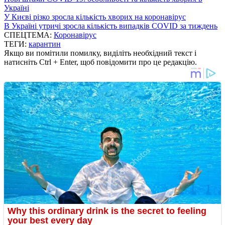
Україні
У Києві різко зросла кількість хворих на коронавірус
В Україні утричі зросла кількість випадків COVID за тиждень
СПЕЦТЕМА:
Коронавірус
ТЕГИ:
карантин
Якщо ви помітили помилку, виділіть необхідний текст і
натисніть Ctrl + Enter, щоб повідомити про це редакцію.