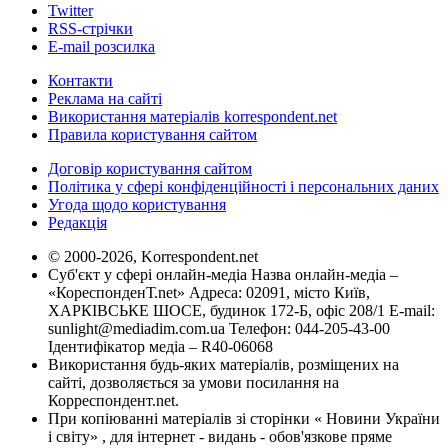
Twitter
RSS-стрічки
E-mail розсилка
Контакти
Реклама на сайті
Використання матеріалів korrespondent.net
Правила користування сайтом
Договір користування сайтом
Політика у сфері конфіденційності і персональних даних
Угода щодо користування
Редакція
© 2000-2026, Korrespondent.net
Суб'єкт у сфері онлайн-медіа Назва онлайн-медіа –
«КореспонденТ.net» Адреса: 02091, місто Київ,
ХАРКІВСЬКЕ ШОСЕ, будинок 172-Б, офіс 208/1 E-mail:
sunlight@mediadim.com.ua
Телефон: 044-205-43-00
Ідентифікатор медіа – R40-06068
Використання будь-яких матеріалів, розміщених на
сайті, дозволяється за умови посилання на
Корреспондент.net.
При копіюванні матеріалів зі сторінки « Новини України
і світу» , для інтернет - видань - обов'язкове пряме