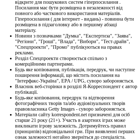
відкрите для пошукових систем гіперпосилання .
Посилання має бути розміщена в незалежності від
повного або часткового використання матеріалів.
Гіперпосилання ( для інтернет - видань) - повинна бути
розміщена в підзаголовку або в першому абзаці
матеріалу.
Новини з позначками "Думка", "Експертиза", "Заява",
"Регіони", "Гроші", "Влада", "Вибори", "Тест-драйв",
"Спецпроекти", "Промо" публікуються на правах
реклами.
Розділ Спецпроекти створюється спільно з
комерційними партнерами.
Будь яке копіювання, публікація, передрук, чи наступне
поширення інформації, що містить посилання на
"Інтерфакс-Україна", EPA / UPG, суворо забороняється.
Власник веб-сторінки в розділі Я-Корреспондент є автор
публікації.
Будь-яке копіювання, передрук та відтворення
фотографічних творів та/або аудіовізуальних творів
правовласника Getty Images - суворо забороняється.
Матеріали сайту korrespondent.net призначені для осіб
старше 21 року (21+). Участь в азартних іграх може
викликати ігрову залежність. Дотримуйтесь правил
(принципів) відповідальної гри. При виявленні перших
ознак залежності негайно зверніться до спеціаліста.