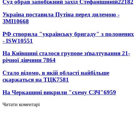
Суд обрав запобіжний захід Стефанішиній
22182
Україна поставила Путіна перед дилемою -
ЗМІ
10668
РФ створила "українську бригаду" з полонених
- ISW
10551
На Київщині сталося групове зґвалтування 21-
річної дівчини
7864
Стало відомо, в якій області найбільше
скаржаться на ТЦК
7581
На Черкащині викрили "схему СЗЧ"
6959
Читати коментарі