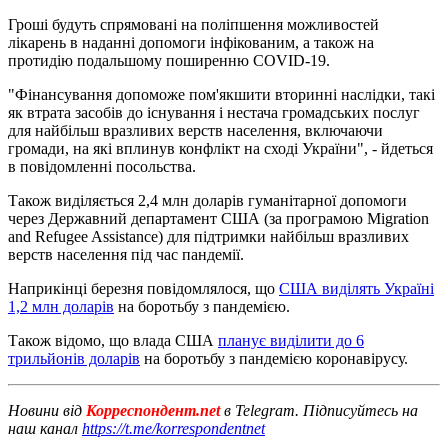
Гроші будуть спрямовані на поліпшення можливостей
лікарень в наданні допомоги інфікованим, а також на
протидію подальшому поширенню COVID-19.
"Фінансування допоможе пом'якшити вторинні наслідки, такі
як втрата засобів до існування і нестача громадських послуг
для найбільш вразливих верств населення, включаючи
громади, на які вплинув конфлікт на сході України", - йдеться
в повідомленні посольства.
Також виділяється 2,4 млн доларів гуманітарної допомоги
через Державний департамент США (за програмою Migration
and Refugee Assistance) для підтримки найбільш вразливих
верств населення під час пандемії.
Наприкінці березня повідомлялося, що
США виділять Україні
1,2 млн доларів
на боротьбу з пандемією.
Також відомо, що влада США
планує виділити до 6
трильйонів доларів
на боротьбу з пандемією коронавірусу.
Новини від
Корреспондент.net
в Telegram. Підписуйтесь на
наш канал
https://t.me/korrespondentnet