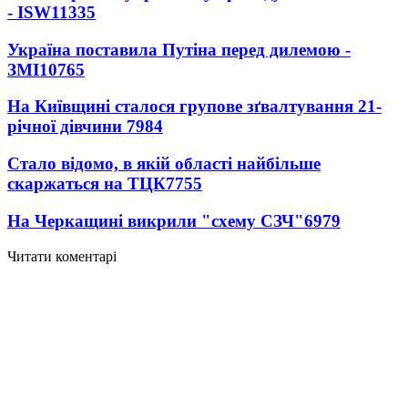
- ISW
11335
Україна поставила Путіна перед дилемою -
ЗМІ
10765
На Київщині сталося групове зґвалтування 21-
річної дівчини
7984
Стало відомо, в якій області найбільше
скаржаться на ТЦК
7755
На Черкащині викрили "схему СЗЧ"
6979
Читати коментарі