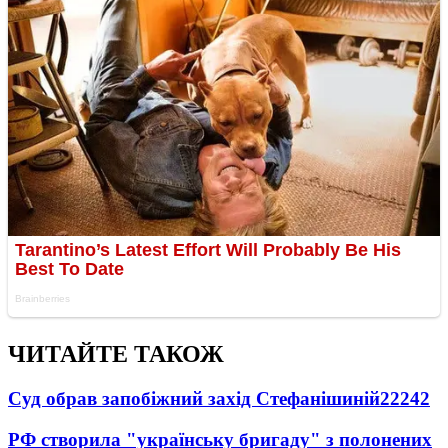
ЧИТАЙТЕ ТАКОЖ
Суд обрав запобіжний захід Стефанішиній
22242
РФ створила "українську бригаду" з полонених