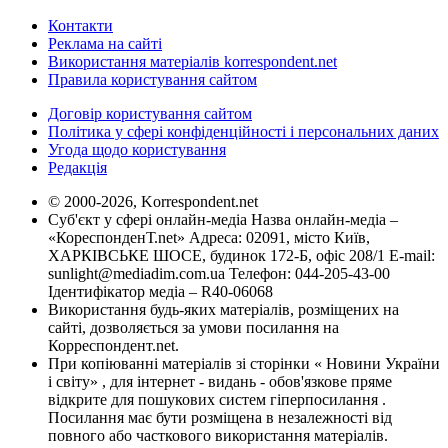
Контакти
Реклама на сайті
Використання матеріалів korrespondent.net
Правила користування сайтом
Договір користування сайтом
Політика у сфері конфіденційності і персональних даних
Угода щодо користування
Редакція
© 2000-2026, Korrespondent.net
Суб'єкт у сфері онлайн-медіа Назва онлайн-медіа –
«КореспонденТ.net» Адреса: 02091, місто Київ,
ХАРКІВСЬКЕ ШОСЕ, будинок 172-Б, офіс 208/1 E-mail:
sunlight@mediadim.com.ua
Телефон: 044-205-43-00
Ідентифікатор медіа – R40-06068
Використання будь-яких матеріалів, розміщених на
сайті, дозволяється за умови посилання на
Корреспондент.net.
При копіюванні матеріалів зі сторінки « Новини України
і світу» , для інтернет - видань - обов'язкове пряме
відкрите для пошукових систем гіперпосилання .
Посилання має бути розміщена в незалежності від
повного або часткового використання матеріалів.