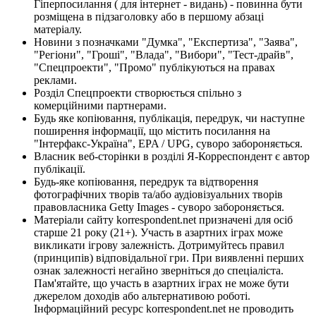
Гіперпосилання ( для інтернет - видань) - повинна бути
розміщена в підзаголовку або в першому абзаці
матеріалу.
Новини з позначками "Думка", "Експертиза", "Заява",
"Регіони", "Гроші", "Влада", "Вибори", "Тест-драйв",
"Спецпроекти", "Промо" публікуються на правах
реклами.
Розділ Спецпроекти створюється спільно з
комерційними партнерами.
Будь яке копіювання, публікація, передрук, чи наступне
поширення інформації, що містить посилання на
"Інтерфакс-Україна", EPA / UPG, суворо забороняється.
Власник веб-сторінки в розділі Я-Корреспондент є автор
публікації.
Будь-яке копіювання, передрук та відтворення
фотографічних творів та/або аудіовізуальних творів
правовласника Getty Images - суворо забороняється.
Матеріали сайту korrespondent.net призначені для осіб
старше 21 року (21+). Участь в азартних іграх може
викликати ігрову залежність. Дотримуйтесь правил
(принципів) відповідальної гри. При виявленні перших
ознак залежності негайно зверніться до спеціаліста.
Пам'ятайте, що участь в азартних іграх не може бути
джерелом доходів або альтернативою роботі.
Інформаційний ресурс korrespondent.net не проводить