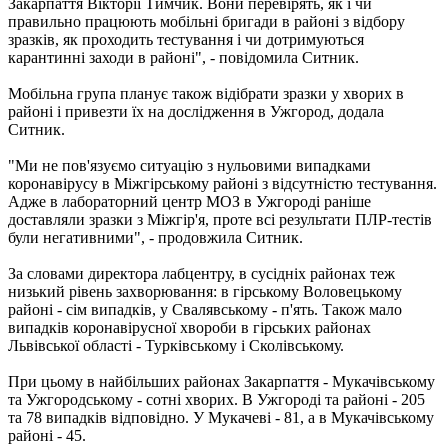
Закарпаття Вікторії Тимчик. Вони перевірять, як і чи
правильно працюють мобільні бригади в районі з відбору
зразків, як проходить тестування і чи дотримуються
карантинні заходи в районі", - повідомила Ситник.
Мобільна група планує також відібрати зразки у хворих в
районі і привезти їх на дослідження в Ужгород, додала
Ситник.
"Ми не пов'язуємо ситуацію з нульовими випадками
коронавірусу в Міжгірському районі з відсутністю тестування.
Адже в лабораторний центр МОЗ в Ужгороді раніше
доставляли зразки з Міжгір'я, проте всі результати ПЛР-тестів
були негативними", - продовжила Ситник.
За словами директора лабцентру, в сусідніх районах теж
низький рівень захворювання: в гірському Воловецькому
районі - сім випадків, у Свалявському - п'ять. Також мало
випадків коронавірусної хвороби в гірських районах
Львівської області - Турківському і Сколівському.
При цьому в найбільших районах Закарпаття - Мукачівському
та Ужгородському - сотні хворих. В Ужгороді та районі - 205
та 78 випадків відповідно. У Мукачеві - 81, а в Мукачівському
районі - 45.