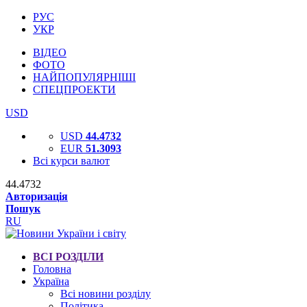
РУС
УКР
ВІДЕО
ФОТО
НАЙПОПУЛЯРНІШІ
СПЕЦПРОЕКТИ
USD
USD
44.4732
EUR
51.3093
Всі курси валют
44.4732
Авторизація
Пошук
RU
ВСІ РОЗДІЛИ
Головна
Україна
Всі новини розділу
Політика