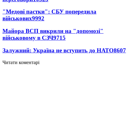
"Медові пастки": СБУ попередила
військових
9992
Майора ВСП викрили на "допомозі"
військовому в СЗЧ
9715
Залужний: Україна не вступить до НАТО
8607
Читати коментарі