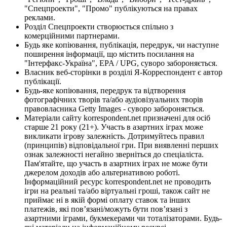
"Спецпроекти", "Промо" публікуються на правах
реклами.
Розділ Спецпроекти створюється спільно з
комерційними партнерами.
Будь яке копіювання, публікація, передрук, чи наступне
поширення інформації, що містить посилання на
"Інтерфакс-Україна", EPA / UPG, суворо забороняється.
Власник веб-сторінки в розділі Я-Корреспондент є автор
публікації.
Будь-яке копіювання, передрук та відтворення
фотографічних творів та/або аудіовізуальних творів
правовласника Getty Images - суворо забороняється.
Матеріали сайту korrespondent.net призначені для осіб
старше 21 року (21+). Участь в азартних іграх може
викликати ігрову залежність. Дотримуйтесь правил
(принципів) відповідальної гри. При виявленні перших
ознак залежності негайно зверніться до спеціаліста.
Пам'ятайте, що участь в азартних іграх не може бути
джерелом доходів або альтернативою роботі.
Інформаційний ресурс korrespondent.net не проводить
ігри на реальні та/або віртуальні гроші, також сайт не
приймає ні в якій формі оплату ставок та інших
платежів, які пов’язані/можуть бути пов’язані з
азартними іграми, букмекерами чи тоталізаторами. Будь-