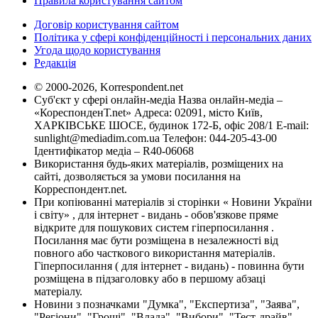
Правила користування сайтом
Договір користування сайтом
Політика у сфері конфіденційності і персональних даних
Угода щодо користування
Редакція
© 2000-2026, Korrespondent.net
Суб'єкт у сфері онлайн-медіа Назва онлайн-медіа –
«КореспонденТ.net» Адреса: 02091, місто Київ,
ХАРКІВСЬКЕ ШОСЕ, будинок 172-Б, офіс 208/1 E-mail:
sunlight@mediadim.com.ua
Телефон: 044-205-43-00
Ідентифікатор медіа – R40-06068
Використання будь-яких матеріалів, розміщених на
сайті, дозволяється за умови посилання на
Корреспондент.net.
При копіюванні матеріалів зі сторінки « Новини України
і світу» , для інтернет - видань - обов'язкове пряме
відкрите для пошукових систем гіперпосилання .
Посилання має бути розміщена в незалежності від
повного або часткового використання матеріалів.
Гіперпосилання ( для інтернет - видань) - повинна бути
розміщена в підзаголовку або в першому абзаці
матеріалу.
Новини з позначками "Думка", "Експертиза", "Заява",
"Регіони", "Гроші", "Влада", "Вибори", "Тест-драйв",