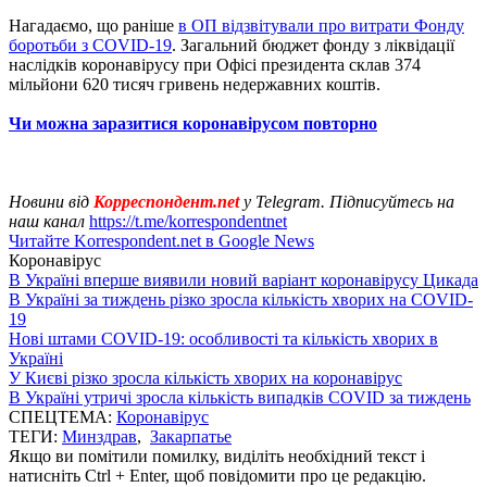
Нагадаємо, що раніше
в ОП відзвітували про витрати Фонду
боротьби з COVID-19
. Загальний бюджет фонду з ліквідації
наслідків коронавірусу при Офісі президента склав 374
мільйони 620 тисяч гривень недержавних коштів.
Чи можна заразитися коронавірусом повторно
Новини від
Корреспондент.net
у Telegram. Підписуйтесь на
наш канал
https://t.me/korrespondentnet
Читайте Korrespondent.net в Google News
Коронавірус
В Україні вперше виявили новий варіант коронавірусу Цикада
В Україні за тиждень різко зросла кількість хворих на COVID-
19
Нові штами COVID-19: особливості та кількість хворих в
Україні
У Києві різко зросла кількість хворих на коронавірус
В Україні утричі зросла кількість випадків COVID за тиждень
СПЕЦТЕМА:
Коронавірус
ТЕГИ:
Минздрав
,
Закарпатье
Якщо ви помітили помилку, виділіть необхідний текст і
натисніть Ctrl + Enter, щоб повідомити про це редакцію.