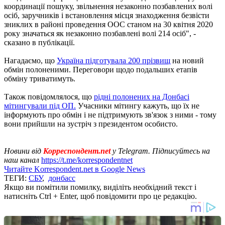
координації пошуку, звільнення незаконно позбавлених волі
осіб, заручників і встановлення місця знаходження безвісти
зниклих в районі проведення ООС станом на 30 квітня 2020
року значаться як незаконно позбавлені волі 214 осіб", -
сказано в публікації.
Нагадаємо, що
Україна підготувала 200 прізвищ
на новий
обмін полоненими. Переговори щодо подальших етапів
обміну триватимуть.
Також повідомлялося, що
рідні полонених на Донбасі
мітингували під ОП.
Учасники мітингу кажуть, що їх не
інформують про обмін і не підтримують зв'язок з ними - тому
вони прийшли на зустріч з президентом особисто.
Новини від
Корреспондент.net
у Telegram. Підписуйтесь на
наш канал
https://t.me/korrespondentnet
Читайте Korrespondent.net в Google News
ТЕГИ:
СБУ
,
донбасс
Якщо ви помітили помилку, виділіть необхідний текст і
натисніть Ctrl + Enter, щоб повідомити про це редакцію.