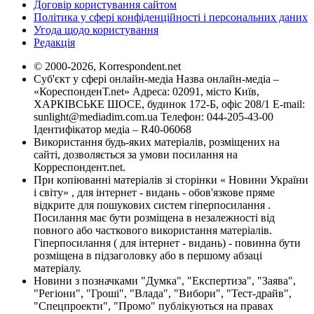
Договір користування сайтом
Політика у сфері конфіденційності і персональних даних
Угода щодо користування
Редакція
© 2000-2026, Korrespondent.net
Суб'єкт у сфері онлайн-медіа Назва онлайн-медіа –
«КореспонденТ.net» Адреса: 02091, місто Київ,
ХАРКІВСЬКЕ ШОСЕ, будинок 172-Б, офіс 208/1 E-mail:
sunlight@mediadim.com.ua
Телефон: 044-205-43-00
Ідентифікатор медіа – R40-06068
Використання будь-яких матеріалів, розміщених на
сайті, дозволяється за умови посилання на
Корреспондент.net.
При копіюванні матеріалів зі сторінки « Новини України
і світу» , для інтернет - видань - обов'язкове пряме
відкрите для пошукових систем гіперпосилання .
Посилання має бути розміщена в незалежності від
повного або часткового використання матеріалів.
Гіперпосилання ( для інтернет - видань) - повинна бути
розміщена в підзаголовку або в першому абзаці
матеріалу.
Новини з позначками "Думка", "Експертиза", "Заява",
"Регіони", "Гроші", "Влада", "Вибори", "Тест-драйв",
"Спецпроекти", "Промо" публікуються на правах