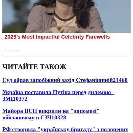
ЧИТАЙТЕ ТАКОЖ
Суд обрав запобіжний захід Стефанішиній
21460
Україна поставила Путіна перед дилемою -
ЗМІ
10372
Майора ВСП викрили на "допомозі"
військовому в СЗЧ
10328
РФ створила "українську бригаду" з полонених