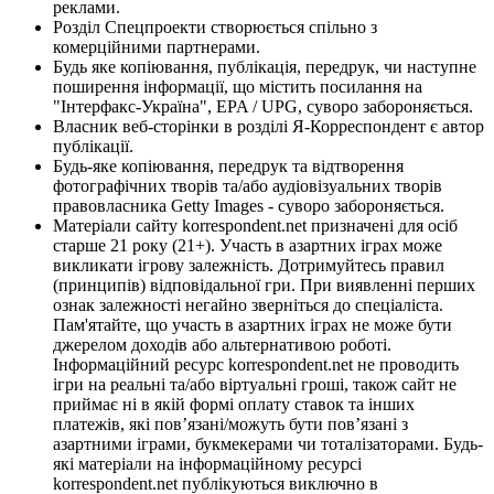
реклами.
Розділ Спецпроекти створюється спільно з
комерційними партнерами.
Будь яке копіювання, публікація, передрук, чи наступне
поширення інформації, що містить посилання на
"Інтерфакс-Україна", EPA / UPG, суворо забороняється.
Власник веб-сторінки в розділі Я-Корреспондент є автор
публікації.
Будь-яке копіювання, передрук та відтворення
фотографічних творів та/або аудіовізуальних творів
правовласника Getty Images - суворо забороняється.
Матеріали сайту korrespondent.net призначені для осіб
старше 21 року (21+). Участь в азартних іграх може
викликати ігрову залежність. Дотримуйтесь правил
(принципів) відповідальної гри. При виявленні перших
ознак залежності негайно зверніться до спеціаліста.
Пам'ятайте, що участь в азартних іграх не може бути
джерелом доходів або альтернативою роботі.
Інформаційний ресурс korrespondent.net не проводить
ігри на реальні та/або віртуальні гроші, також сайт не
приймає ні в якій формі оплату ставок та інших
платежів, які пов’язані/можуть бути пов’язані з
азартними іграми, букмекерами чи тоталізаторами. Будь-
які матеріали на інформаційному ресурсі
korrespondent.net публікуються виключно в