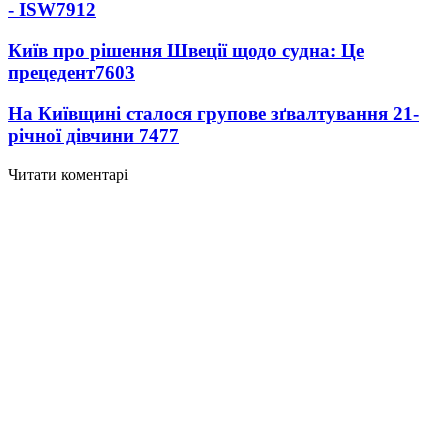
- ISW
7912
Київ про рішення Швеції щодо судна: Це
прецедент
7603
На Київщині сталося групове зґвалтування 21-
річної дівчини
7477
Читати коментарі