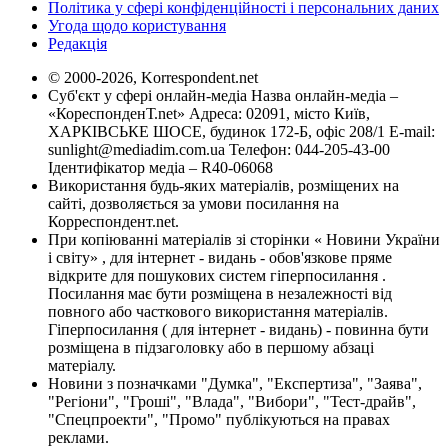
Політика у сфері конфіденційності і персональних даних
Угода щодо користування
Редакція
© 2000-2026, Korrespondent.net
Суб'єкт у сфері онлайн-медіа Назва онлайн-медіа –
«КореспонденТ.net» Адреса: 02091, місто Київ,
ХАРКІВСЬКЕ ШОСЕ, будинок 172-Б, офіс 208/1 E-mail:
sunlight@mediadim.com.ua
Телефон: 044-205-43-00
Ідентифікатор медіа – R40-06068
Використання будь-яких матеріалів, розміщених на
сайті, дозволяється за умови посилання на
Корреспондент.net.
При копіюванні матеріалів зі сторінки « Новини України
і світу» , для інтернет - видань - обов'язкове пряме
відкрите для пошукових систем гіперпосилання .
Посилання має бути розміщена в незалежності від
повного або часткового використання матеріалів.
Гіперпосилання ( для інтернет - видань) - повинна бути
розміщена в підзаголовку або в першому абзаці
матеріалу.
Новини з позначками "Думка", "Експертиза", "Заява",
"Регіони", "Гроші", "Влада", "Вибори", "Тест-драйв",
"Спецпроекти", "Промо" публікуються на правах
реклами.