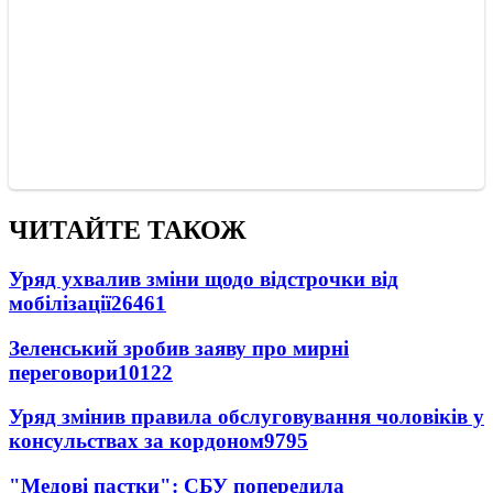
ЧИТАЙТЕ ТАКОЖ
Уряд ухвалив зміни щодо відстрочки від
мобілізації
26461
Зеленський зробив заяву про мирні
переговори
10122
Уряд змінив правила обслуговування чоловіків у
консульствах за кордоном
9795
"Медові пастки": СБУ попередила