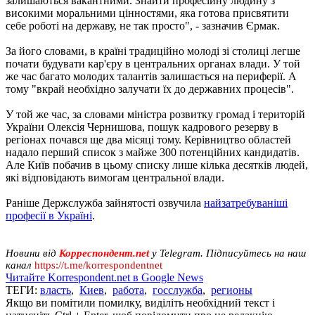
залишаються вакантними. Знайти професійну людину з
високими моральними цінностями, яка готова присвятити
себе роботі на державу, не так просто", - зазначив Єрмак.
За його словами, в країні традиційно молоді зі столиці легше
почати будувати кар'єру в центральних органах влади. У той
же час багато молодих талантів залишається на периферії. А
тому "вкрай необхідно залучати їх до державних процесів".
У той же час, за словами міністра розвитку громад і територій
України Олексія Чернишова, пошук кадрового резерву в
регіонах почався ще два місяці тому. Керівництво областей
надало перший список з майже 300 потенційних кандидатів.
Але Київ побачив в цьому списку лише кілька десятків людей,
які відповідають вимогам центральної влади.
Раніше Держслужба зайнятості озвучила
найзатребуваніші
професії в Україні
.
Новини від
Корреспондент.net
у Telegram. Підписуйтесь на наш
канал
https://t.me/korrespondentnet
Читайте Korrespondent.net в Google News
ТЕГИ:
власть
,
Киев
,
работа
,
госслужба
,
регионы
Якщо ви помітили помилку, виділіть необхідний текст і