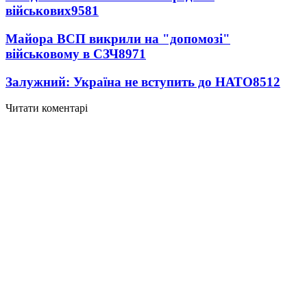
військових
9581
Майора ВСП викрили на "допомозі"
військовому в СЗЧ
8971
Залужний: Україна не вступить до НАТО
8512
Читати коментарі