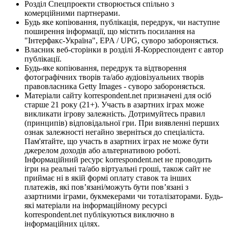
Розділ Спецпроекти створюється спільно з
комерційними партнерами.
Будь яке копіювання, публікація, передрук, чи наступне
поширення інформації, що містить посилання на
"Інтерфакс-Україна", EPA / UPG, суворо забороняється.
Власник веб-сторінки в розділі Я-Корреспондент є автор
публікації.
Будь-яке копіювання, передрук та відтворення
фотографічних творів та/або аудіовізуальних творів
правовласника Getty Images - суворо забороняється.
Матеріали сайту korrespondent.net призначені для осіб
старше 21 року (21+). Участь в азартних іграх може
викликати ігрову залежність. Дотримуйтесь правил
(принципів) відповідальної гри. При виявленні перших
ознак залежності негайно зверніться до спеціаліста.
Пам'ятайте, що участь в азартних іграх не може бути
джерелом доходів або альтернативою роботі.
Інформаційний ресурс korrespondent.net не проводить
ігри на реальні та/або віртуальні гроші, також сайт не
приймає ні в якій формі оплату ставок та інших
платежів, які пов’язані/можуть бути пов’язані з
азартними іграми, букмекерами чи тоталізаторами. Будь-
які матеріали на інформаційному ресурсі
korrespondent.net публікуються виключно в
інформаційних цілях.