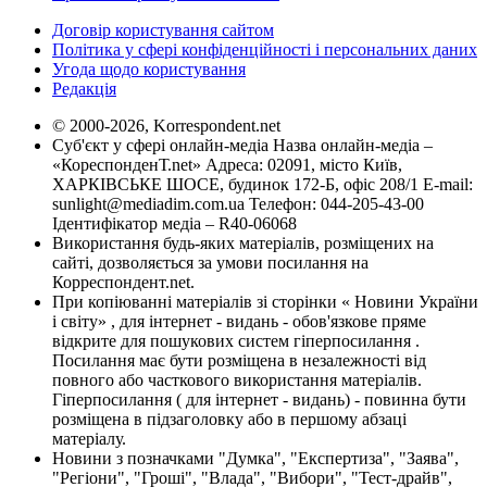
Договір користування сайтом
Політика у сфері конфіденційності і персональних даних
Угода щодо користування
Редакція
© 2000-2026, Korrespondent.net
Суб'єкт у сфері онлайн-медіа Назва онлайн-медіа –
«КореспонденТ.net» Адреса: 02091, місто Київ,
ХАРКІВСЬКЕ ШОСЕ, будинок 172-Б, офіс 208/1 E-mail:
sunlight@mediadim.com.ua
Телефон: 044-205-43-00
Ідентифікатор медіа – R40-06068
Використання будь-яких матеріалів, розміщених на
сайті, дозволяється за умови посилання на
Корреспондент.net.
При копіюванні матеріалів зі сторінки « Новини України
і світу» , для інтернет - видань - обов'язкове пряме
відкрите для пошукових систем гіперпосилання .
Посилання має бути розміщена в незалежності від
повного або часткового використання матеріалів.
Гіперпосилання ( для інтернет - видань) - повинна бути
розміщена в підзаголовку або в першому абзаці
матеріалу.
Новини з позначками "Думка", "Експертиза", "Заява",
"Регіони", "Гроші", "Влада", "Вибори", "Тест-драйв",