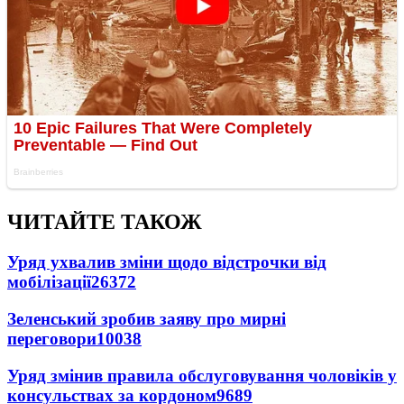
ЧИТАЙТЕ ТАКОЖ
Уряд ухвалив зміни щодо відстрочки від
мобілізації
26372
Зеленський зробив заяву про мирні
переговори
10038
Уряд змінив правила обслуговування чоловіків у
консульствах за кордоном
9689