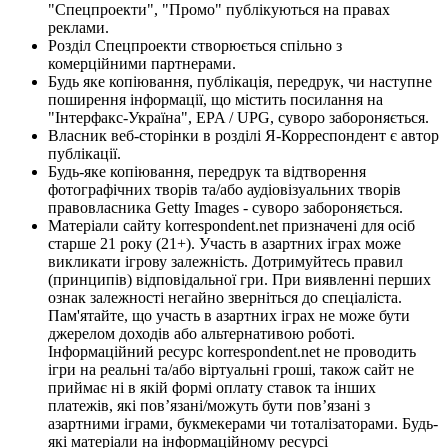
"Спецпроекти", "Промо" публікуються на правах
реклами.
Розділ Спецпроекти створюється спільно з
комерційними партнерами.
Будь яке копіювання, публікація, передрук, чи наступне
поширення інформації, що містить посилання на
"Інтерфакс-Україна", EPA / UPG, суворо забороняється.
Власник веб-сторінки в розділі Я-Корреспондент є автор
публікації.
Будь-яке копіювання, передрук та відтворення
фотографічних творів та/або аудіовізуальних творів
правовласника Getty Images - суворо забороняється.
Матеріали сайту korrespondent.net призначені для осіб
старше 21 року (21+). Участь в азартних іграх може
викликати ігрову залежність. Дотримуйтесь правил
(принципів) відповідальної гри. При виявленні перших
ознак залежності негайно зверніться до спеціаліста.
Пам'ятайте, що участь в азартних іграх не може бути
джерелом доходів або альтернативою роботі.
Інформаційний ресурс korrespondent.net не проводить
ігри на реальні та/або віртуальні гроші, також сайт не
приймає ні в якій формі оплату ставок та інших
платежів, які пов’язані/можуть бути пов’язані з
азартними іграми, букмекерами чи тоталізаторами. Будь-
які матеріали на інформаційному ресурсі