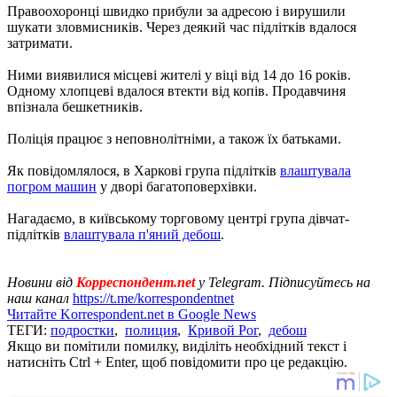
Правоохоронці швидко прибули за адресою і вирушили
шукати зловмисників. Через деякий час підлітків вдалося
затримати.
Ними виявилися місцеві жителі у віці від 14 до 16 років.
Одному хлопцеві вдалося втекти від копів. Продавчиня
впізнала бешкетників.
Поліція працює з неповнолітніми, а також їх батьками.
Як повідомлялося, в Харкові група підлітків
влаштувала
погром машин
у дворі багатоповерхівки.
Нагадаємо, в київському торговому центрі група дівчат-
підлітків
влаштувала п'яний дебош
.
Новини від
Корреспондент.net
у Telegram. Підписуйтесь на
наш канал
https://t.me/korrespondentnet
Читайте Korrespondent.net в Google News
ТЕГИ:
подростки
,
полиция
,
Кривой Рог
,
дебош
Якщо ви помітили помилку, виділіть необхідний текст і
натисніть Ctrl + Enter, щоб повідомити про це редакцію.