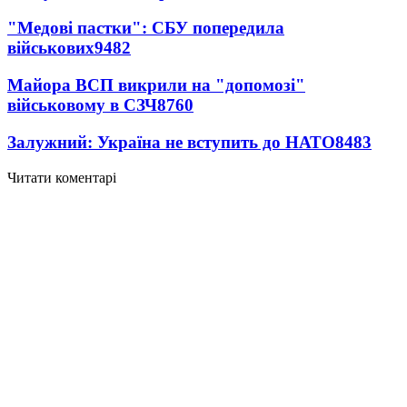
"Медові пастки": СБУ попередила
військових
9482
Майора ВСП викрили на "допомозі"
військовому в СЗЧ
8760
Залужний: Україна не вступить до НАТО
8483
Читати коментарі