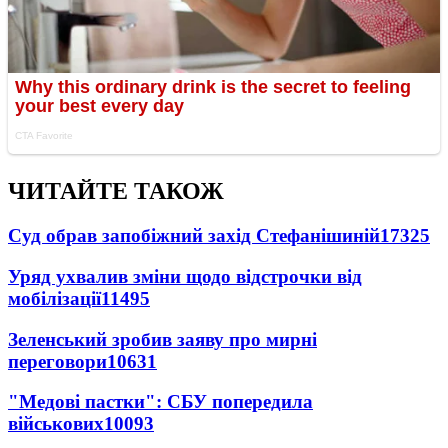
ЧИТАЙТЕ ТАКОЖ
Суд обрав запобіжний захід Стефанішиній
17325
Уряд ухвалив зміни щодо відстрочки від
мобілізації
11495
Зеленський зробив заяву про мирні
переговори
10631
"Медові пастки": СБУ попередила
військових
10093