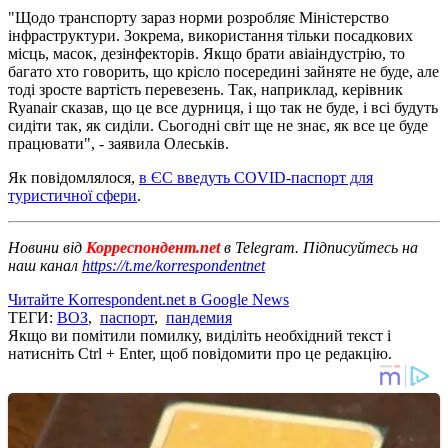
"Щодо транспорту зараз норми розробляє Міністерство
інфраструктури. Зокрема, використання тільки посадкових
місць, масок, дезінфекторів. Якщо брати авіаіндустрію, то
багато хто говорить, що крісло посередині зайняте не буде, але
тоді зросте вартість перевезень. Так, наприклад, керівник
Ryanair сказав, що це все дурниця, і що так не буде, і всі будуть
сидіти так, як сиділи. Сьогодні світ ще не знає, як все це буде
працювати", - заявила Олеськів.
Як повідомлялося,
в ЄС введуть COVID-паспорт для
туристичної сфери
.
Новини від
Корреспондент.net
в Telegram. Підписуйтесь на
наш канал
https://t.me/korrespondentnet
Читайте Korrespondent.net в Google News
ТЕГИ:
ВОЗ
,
паспорт
,
пандемия
Якщо ви помітили помилку, виділіть необхідний текст і
натисніть Ctrl + Enter, щоб повідомити про це редакцію.