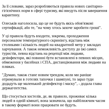
За її словами, зараз розробляються правила нових санітарно-
гігієнічних норм в сфері туризму, які введуть після завершення
карантину.
Олеськів наголосила, що це не будуть якісь обов'язкові
сертифікації, або те, "на чому хтось захоче заробити гроші".
У ці правила будуть входити, зокрема, проходження
персоналом температурного скринінгу, відстань між
столиками і кількість людей на квадратний метр у закладах
харчування. А також неможливість доступу до їжі самих
туристів, певна відстань на рецепції між людьми,
дезінфектори, які повинні бути встановлені в певних місцях,
обмеження у басейнах і СПА, дистанціювання між людьми на
пляжах.
"Думаю, також стане новим трендом, коли ми раніше
отримували в готелях тапочки і шампуні, то зараз туди
додадуть ще маленький дезінфектор і маску", - додала глава
держагентства.
Що стосується хостелів, де, як правило, проживає кілька
людей в одній кімнаті, вона зазначила, що найближчим часом
в такому форматі вони працювати не будуть.