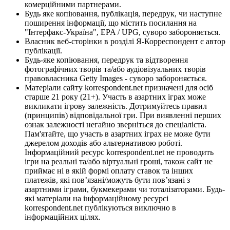
комерційними партнерами.
Будь яке копіювання, публікація, передрук, чи наступне
поширення інформації, що містить посилання на
"Інтерфакс-Україна", EPA / UPG, суворо забороняється.
Власник веб-сторінки в розділі Я-Корреспондент є автор
публікації.
Будь-яке копіювання, передрук та відтворення
фотографічних творів та/або аудіовізуальних творів
правовласника Getty Images - суворо забороняється.
Матеріали сайту korrespondent.net призначені для осіб
старше 21 року (21+). Участь в азартних іграх може
викликати ігрову залежність. Дотримуйтесь правил
(принципів) відповідальної гри. При виявленні перших
ознак залежності негайно зверніться до спеціаліста.
Пам'ятайте, що участь в азартних іграх не може бути
джерелом доходів або альтернативою роботі.
Інформаційний ресурс korrespondent.net не проводить
ігри на реальні та/або віртуальні гроші, також сайт не
приймає ні в якій формі оплату ставок та інших
платежів, які пов’язані/можуть бути пов’язані з
азартними іграми, букмекерами чи тоталізаторами. Будь-
які матеріали на інформаційному ресурсі
korrespondent.net публікуються виключно в
інформаційних цілях.