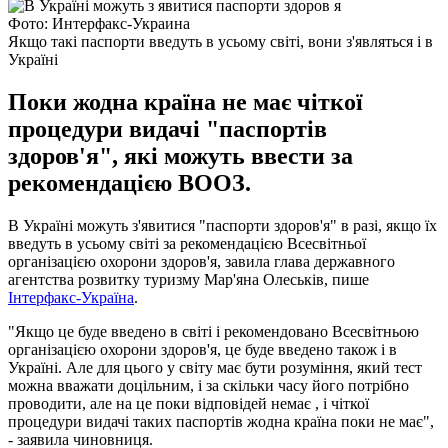
Фото: Интерфакс-Украина
Якщо такі паспорти введуть в усьому світі, вони з'являться і в
Україні
Поки жодна країна не має чіткої
процедури видачі "паспортів
здоров'я", які можуть ввести за
рекомендацією ВООЗ.
В Україні можуть з'явитися "паспорти здоров'я" в разі, якщо їх
введуть в усьому світі за рекомендацією Всесвітньої
організацією охорони здоров'я, завила глава державного
агентства розвитку туризму Мар'яна Олеськів, пише
Інтерфакс-Україна
.
"Якщо це буде введено в світі і рекомендовано Всесвітньою
організацією охорони здоров'я, це буде введено також і в
Україні. Але для цього у світу має бути розуміння, який тест
можна вважати доцільним, і за скільки часу його потрібно
проводити, але на це поки відповідей немає , і чіткої
процедури видачі таких паспортів жодна країна поки не має",
- заявила чиновниця.