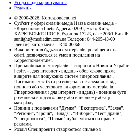
Угода щодо користування
Редакція
© 2000-2026, Korrespondent.net
Суб'єкт у сфері онлайн-медіа Назва онлайн-медіа –
«КореспонденТ.net» Адреса: 02091, місто Київ,
ХАРКІВСЬКЕ ШОСЕ, будинок 172-Б, офіс 208/1 E-mail:
sunlight@mediadim.com.ua
Телефон: 044-205-43-00
Ідентифікатор медіа – R40-06068
Використання будь-яких матеріалів, розміщених на
сайті, дозволяється за умови посилання на
Корреспондент.net.
При копіюванні матеріалів зі сторінки « Новини України
і світу» , для інтернет - видань - обов'язкове пряме
відкрите для пошукових систем гіперпосилання .
Посилання має бути розміщена в незалежності від
повного або часткового використання матеріалів.
Гіперпосилання ( для інтернет - видань) - повинна бути
розміщена в підзаголовку або в першому абзаці
матеріалу.
Новини з позначками "Думка", "Експертиза", "Заява",
"Регіони", "Гроші", "Влада", "Вибори", "Тест-драйв",
"Спецпроекти", "Промо" публікуються на правах
реклами.
Розділ Спецпроекти створюється спільно з