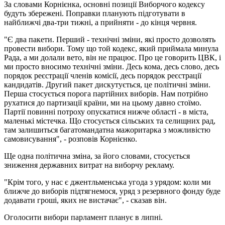
За словами Корнієнка, основні позиції Виборчого кодексу
будуть збережені. Поправки планують підготувати в
найближчі два-три тижні, а прийняти - до кінця червня.
"Є два пакети. Перший - технічні зміни, які просто дозволять
провести вибори. Тому що той кодекс, який приймала минула
Рада, а ми долали вето, він не працює. Про це говорить ЦВК, і
ми просто вносимо технічні зміни. Десь кома, десь слово, десь
порядок реєстрації членів комісії, десь порядок реєстрації
кандидатів. Другий пакет дискутується, це політичні зміни.
Перша стосується порога партійних виборів. Нам потрібно
рухатися до партизації країни, ми на цьому давно стоїмо.
Партії повинні потроху опускатися нижче області - в міста,
маленькі містечка. Що стосується сільських та селищних рад,
там залишиться багатомандатна мажоритарка з можливістю
самовисування", - розповів Корнієнко.
Ще одна політична зміна, за його словами, стосується
зниження державних витрат на виборчу рекламу.
"Крім того, у нас є джентльменська угода з урядом: коли ми
ближче до виборів підтягнемося, уряд з резервного фонду буде
додавати гроші, яких не вистачає", - сказав він.
Оголосити вибори парламент планує в липні.