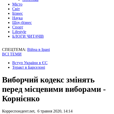
Місто
Світ
Бізнес
Наука
Шоу-бізнес
Спорт
Lifestyle
БЛОГИ ЧИТАЧІВ
СПЕЦТЕМА:
Війна в Ірані
ВСІ ТЕМИ
Вступ України в ЄС
Теракт в Барселоні
Виборчий кодекс змінять
перед місцевими виборами -
Корнієнко
Корреспондент.net, 6 травня 2020, 14:14