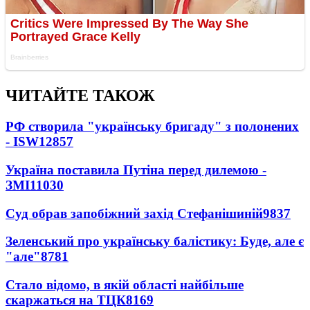
ЧИТАЙТЕ ТАКОЖ
РФ створила "українську бригаду" з полонених
- ISW
12857
Україна поставила Путіна перед дилемою -
ЗМІ
11030
Суд обрав запобіжний захід Стефанішиній
9837
Зеленський про українську балістику: Буде, але є
"але"
8781
Стало відомо, в якій області найбільше
скаржаться на ТЦК
8169