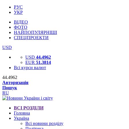
РУС
УКР
ВІДЕО
ФОТО
НАЙПОПУЛЯРНІШІ
СПЕЦПРОЕКТИ
USD
USD
44.4962
EUR
51.3814
Всі курси валют
44.4962
Авторизація
Пошук
RU
ВСІ РОЗДІЛИ
Головна
Україна
Всі новини розділу
Політика