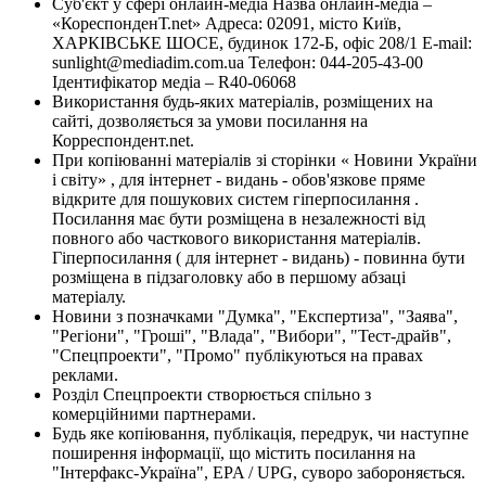
Суб'єкт у сфері онлайн-медіа Назва онлайн-медіа –
«КореспонденТ.net» Адреса: 02091, місто Київ,
ХАРКІВСЬКЕ ШОСЕ, будинок 172-Б, офіс 208/1 E-mail:
sunlight@mediadim.com.ua
Телефон: 044-205-43-00
Ідентифікатор медіа – R40-06068
Використання будь-яких матеріалів, розміщених на
сайті, дозволяється за умови посилання на
Корреспондент.net.
При копіюванні матеріалів зі сторінки « Новини України
і світу» , для інтернет - видань - обов'язкове пряме
відкрите для пошукових систем гіперпосилання .
Посилання має бути розміщена в незалежності від
повного або часткового використання матеріалів.
Гіперпосилання ( для інтернет - видань) - повинна бути
розміщена в підзаголовку або в першому абзаці
матеріалу.
Новини з позначками "Думка", "Експертиза", "Заява",
"Регіони", "Гроші", "Влада", "Вибори", "Тест-драйв",
"Спецпроекти", "Промо" публікуються на правах
реклами.
Розділ Спецпроекти створюється спільно з
комерційними партнерами.
Будь яке копіювання, публікація, передрук, чи наступне
поширення інформації, що містить посилання на
"Інтерфакс-Україна", EPA / UPG, суворо забороняється.