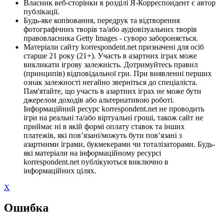
Власник веб-сторінки в розділі Я-Корреспондент є автор
публікації.
Будь-яке копіювання, передрук та відтворення
фотографічних творів та/або аудіовізуальних творів
правовласника Getty Images - суворо забороняється.
Матеріали сайту korrespondent.net призначені для осіб
старше 21 року (21+). Участь в азартних іграх може
викликати ігрову залежність. Дотримуйтесь правил
(принципів) відповідальної гри. При виявленні перших
ознак залежності негайно зверніться до спеціаліста.
Пам'ятайте, що участь в азартних іграх не може бути
джерелом доходів або альтернативою роботі.
Інформаційний ресурс korrespondent.net не проводить
ігри на реальні та/або віртуальні гроші, також сайт не
приймає ні в якій формі оплату ставок та інших
платежів, які пов’язані/можуть бути пов’язані з
азартними іграми, букмекерами чи тоталізаторами. Будь-
які матеріали на інформаційному ресурсі
korrespondent.net публікуються виключно в
інформаційних цілях.
X
Ошибка