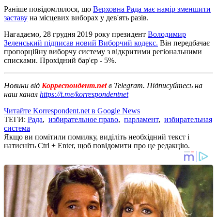
Раніше повідомлялося, що
Верховна Рада має намір зменшити
заставу
на місцевих виборах у дев'ять разів.
Нагадаємо, 28 грудня 2019 року президент
Володимир
Зеленський підписав новий Виборчий кодекс.
Він передбачає
пропорційну виборчу систему з відкритими регіональними
списками. Прохідний бар'єр - 5%.
Новини від
Корреспондент.net
в Telegram. Підписуйтесь на
наш канал
https://t.me/korrespondentnet
Читайте Korrespondent.net в Google News
ТЕГИ:
Рада
,
избирательное право
,
парламент
,
избирательная
система
Якщо ви помітили помилку, виділіть необхідний текст і
натисніть Ctrl + Enter, щоб повідомити про це редакцію.