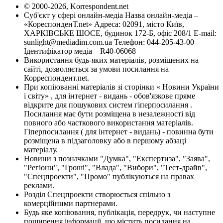
© 2000-2026, Korrespondent.net
Суб'єкт у сфері онлайн-медіа Назва онлайн-медіа –
«КореспонденТ.net» Адреса: 02091, місто Київ,
ХАРКІВСЬКЕ ШОСЕ, будинок 172-Б, офіс 208/1 E-mail:
sunlight@mediadim.com.ua
Телефон: 044-205-43-00
Ідентифікатор медіа – R40-06068
Використання будь-яких матеріалів, розміщених на
сайті, дозволяється за умови посилання на
Корреспондент.net.
При копіюванні матеріалів зі сторінки « Новини України
і світу» , для інтернет - видань - обов'язкове пряме
відкрите для пошукових систем гіперпосилання .
Посилання має бути розміщена в незалежності від
повного або часткового використання матеріалів.
Гіперпосилання ( для інтернет - видань) - повинна бути
розміщена в підзаголовку або в першому абзаці
матеріалу.
Новини з позначками "Думка", "Експертиза", "Заява",
"Регіони", "Гроші", "Влада", "Вибори", "Тест-драйв",
"Спецпроекти", "Промо" публікуються на правах
реклами.
Розділ Спецпроекти створюється спільно з
комерційними партнерами.
Будь яке копіювання, публікація, передрук, чи наступне
поширення інформації, що містить посилання на