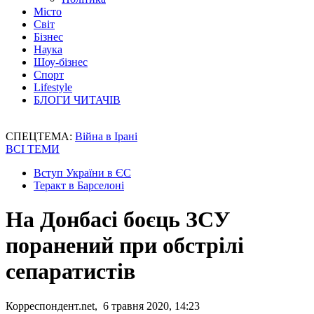
Місто
Світ
Бізнес
Наука
Шоу-бізнес
Спорт
Lifestyle
БЛОГИ ЧИТАЧІВ
СПЕЦТЕМА:
Війна в Ірані
ВСІ ТЕМИ
Вступ України в ЄС
Теракт в Барселоні
На Донбасі боєць ЗСУ
поранений при обстрілі
сепаратистів
Корреспондент.net, 6 травня 2020, 14:23