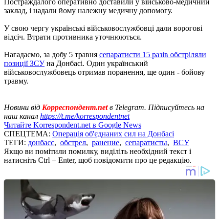
Постраждалого оперативно доставили у військово-медичний
заклад, і надали йому належну медичну допомогу.
У свою чергу українські військовослужбовці дали ворогові
відсіч. Втрати противника уточнюються.
Нагадаємо, за добу 5 травня
сепаратисти 15 разів обстріляли
позиції ЗСУ
на Донбасі. Один український
військовослужбовець отримав поранення, ще один - бойову
травму.
Новини від
Корреспондент.net
в Telegram. Підписуйтесь на
наш канал
https://t.me/korrespondentnet
Читайте Korrespondent.net в Google News
СПЕЦТЕМА:
Операція об'єднаних сил на Донбасі
ТЕГИ:
донбасс
,
обстрел
,
ранение
,
сепаратисты
,
ВСУ
Якщо ви помітили помилку, виділіть необхідний текст і
натисніть Ctrl + Enter, щоб повідомити про це редакцію.