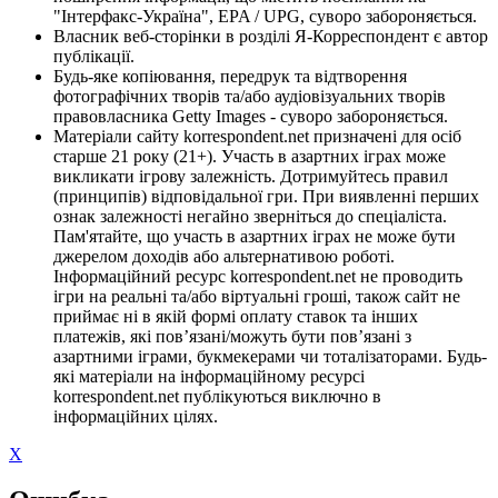
"Інтерфакс-Україна", EPA / UPG, суворо забороняється.
Власник веб-сторінки в розділі Я-Корреспондент є автор
публікації.
Будь-яке копіювання, передрук та відтворення
фотографічних творів та/або аудіовізуальних творів
правовласника Getty Images - суворо забороняється.
Матеріали сайту korrespondent.net призначені для осіб
старше 21 року (21+). Участь в азартних іграх може
викликати ігрову залежність. Дотримуйтесь правил
(принципів) відповідальної гри. При виявленні перших
ознак залежності негайно зверніться до спеціаліста.
Пам'ятайте, що участь в азартних іграх не може бути
джерелом доходів або альтернативою роботі.
Інформаційний ресурс korrespondent.net не проводить
ігри на реальні та/або віртуальні гроші, також сайт не
приймає ні в якій формі оплату ставок та інших
платежів, які пов’язані/можуть бути пов’язані з
азартними іграми, букмекерами чи тоталізаторами. Будь-
які матеріали на інформаційному ресурсі
korrespondent.net публікуються виключно в
інформаційних цілях.
X