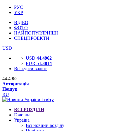
РУС
УКР
ВІДЕО
ФОТО
НАЙПОПУЛЯРНІШІ
СПЕЦПРОЕКТИ
USD
USD
44.4962
EUR
51.3814
Всі курси валют
44.4962
Авторизація
Пошук
RU
ВСІ РОЗДІЛИ
Головна
Україна
Всі новини розділу
Політика