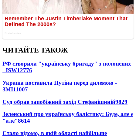
ЧИТАЙТЕ ТАКОЖ
РФ створила "українську бригаду" з полонених
- ISW
12776
Україна поставила Путіна перед дилемою -
ЗМІ
11007
Суд обрав запобіжний захід Стефанішиній
9829
Зеленський про українську балістику: Буде, але є
"але"
8614
Стало відомо, в якій області найбільше