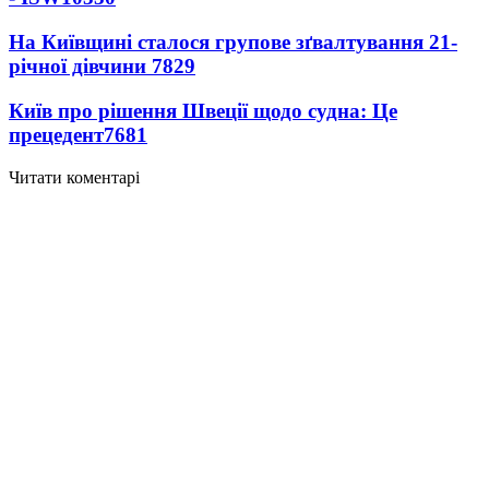
На Київщині сталося групове зґвалтування 21-
річної дівчини
7829
Київ про рішення Швеції щодо судна: Це
прецедент
7681
Читати коментарі