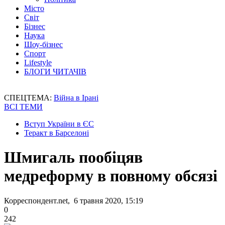
Місто
Світ
Бізнес
Наука
Шоу-бізнес
Спорт
Lifestyle
БЛОГИ ЧИТАЧІВ
СПЕЦТЕМА:
Війна в Ірані
ВСІ ТЕМИ
Вступ України в ЄС
Теракт в Барселоні
Шмигаль пообіцяв
медреформу в повному обсязі
Корреспондент.net, 6 травня 2020, 15:19
0
242