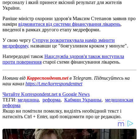
персоналу і який принесе якісний результат для жителів
України.
Раніше міністр охорони здоров'я Максим Степанов заявив про
наміри
відмовитися від системи фінансування лікарень
,
введеної в рамках другого етапу медреформи.
У свою чергу
Супрун розкритикувала намір змінити
медреформу,
назвавши це "боягузливим кроком у минуле".
Напередодні також
Нацслужба здоров'я також виступила
проти повернення
старої схеми фінансування лікарень.
Новини від
Корреспондент.net
в Telegram. Підписуйтесь на
наш канал
https://t.me/korrespondentnet
Читайте Korrespondent.net в Google News
ТЕГИ:
медицина
,
реформа
,
Кабмин Украины
,
медицинская
реформа
Якщо ви помітили помилку, виділіть необхідний текст і
натисніть Ctrl + Enter, щоб повідомити про це редакцію.