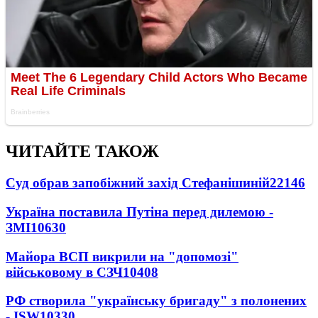
ЧИТАЙТЕ ТАКОЖ
Суд обрав запобіжний захід Стефанішиній
22146
Україна поставила Путіна перед дилемою -
ЗМІ
10630
Майора ВСП викрили на "допомозі"
військовому в СЗЧ
10408
РФ створила "українську бригаду" з полонених
- ISW
10330