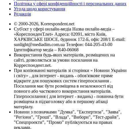
Політика у сфері конфіденційності і персональних даних
Угода щодо користування
Редакція
© 2000-2026, Korrespondent.net
Суб'єкт у сфері онлайн-медіа Назва онлайн-медіа –
«КореспонденТ.net» Адреса: 02091, місто Київ,
ХАРКІВСЬКЕ ШОСЕ, будинок 172-Б, офіс 208/1 E-mail:
sunlight@mediadim.com.ua
Телефон: 044-205-43-00
Ідентифікатор медіа – R40-06068
Використання будь-яких матеріалів, розміщених на
сайті, дозволяється за умови посилання на
Корреспондент.net.
При копіюванні матеріалів зі сторінки « Новини України
і світу» , для інтернет - видань - обов'язкове пряме
відкрите для пошукових систем гіперпосилання .
Посилання має бути розміщена в незалежності від
повного або часткового використання матеріалів.
Гіперпосилання ( для інтернет - видань) - повинна бути
розміщена в підзаголовку або в першому абзаці
матеріалу.
Новини з позначками "Думка", "Експертиза", "Заява",
"Регіони", "Гроші", "Влада", "Вибори", "Тест-драйв",
"Спецпроекти", "Промо" публікуються на правах
реклами.