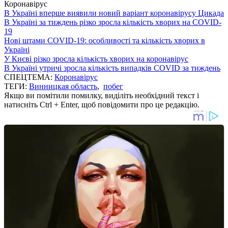
Коронавірус
В Україні вперше виявили новий варіант коронавірусу Цикада
В Україні за тиждень різко зросла кількість хворих на COVID-
19
Нові штами COVID-19: особливості та кількість хворих в
Україні
У Києві різко зросла кількість хворих на коронавірус
В Україні утричі зросла кількість випадків COVID за тиждень
СПЕЦТЕМА:
Коронавірус
ТЕГИ:
Винницкая область
,
побег
Якщо ви помітили помилку, виділіть необхідний текст і
натисніть Ctrl + Enter, щоб повідомити про це редакцію.