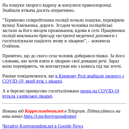
На пошуки хворого відразу ж кинулися правоохоронці.
Знайшли втікача досить оперативно.
"Терміново співробітники поліції почали пошуки, перевіряли
вулиці Хмільника, дороги. Згодом чоловіка поліцейські
застали за його місцем проживання, вдома в селі. Працівники
поліції викликали бригаду екстреної медичної допомоги і
госпіталізували пацієнта знову в лікарню", - зазначила
Олійник.
Примітно, що до свого села чоловік добирався пішки. За його
словами, він хотів взяти в лікарню свої домашні речі. Зараз
копи перевіряють, чи контактував він з кимось під час втечі.
Раніше повідомлялося, що
в Кривому Розі знайшли хворого з
COVID-19, який втік з лікарні
.
А в березні примусово госпіталізована
хвора на COVID-19
втекла з київської лікарні
.
Новини від
Корреспондент.net
в Telegram. Підписуйтесь на
наш канал
https://t.me/korrespondentnet
Читайте Korrespondent.net в Google News