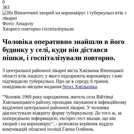
0
383
Фото: Анадолу
Хворого повторно госпіталізували
Чоловіка оперативно знайшли в його
будинку у селі, куди він дістався
пішки, і госпіталізували повторно.
З центральної районної лікарні міста Хмільник Вінницької
області втік пацієнт, у якого підозрюють коронавірус і вже
підтвердили туберкульоз. Про це в середу, 6 травня,
повідомило місцеве видання
News Хмільника
.
"Чоловік 1969 року народження, житель села Війтівці
Хмельницького району, проходив лікування в інфекційному
відділенні центральної районної лікарні. У чоловіка
діагностували відкриту форму туберкульозу. До того ж, за
попередньою інформацією, експрес-тест вказав, що він
хворий і на коронавірус", - розповіла керівник відділу
комунікацій обласної поліції Ганна Олійник.