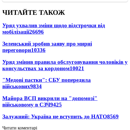
ЧИТАЙТЕ ТАКОЖ
Уряд ухвалив зміни щодо відстрочки від
мобілізації
26696
Зеленський зробив заяву про мирні
переговори
10336
Уряд змінив правила обслуговування чоловіків у
консульствах за кордоном
10021
"Медові пастки": СБУ попередила
військових
9834
Майора ВСП викрили на "допомозі"
військовому в СЗЧ
9425
Залужний: Україна не вступить до НАТО
8569
Читати коментарі