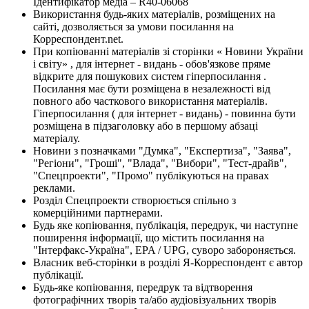
Ідентифікатор медіа – R40-06068
Використання будь-яких матеріалів, розміщених на
сайті, дозволяється за умови посилання на
Корреспондент.net.
При копіюванні матеріалів зі сторінки « Новини України
і світу» , для інтернет - видань - обов'язкове пряме
відкрите для пошукових систем гіперпосилання .
Посилання має бути розміщена в незалежності від
повного або часткового використання матеріалів.
Гіперпосилання ( для інтернет - видань) - повинна бути
розміщена в підзаголовку або в першому абзаці
матеріалу.
Новини з позначками "Думка", "Експертиза", "Заява",
"Регіони", "Гроші", "Влада", "Вибори", "Тест-драйв",
"Спецпроекти", "Промо" публікуються на правах
реклами.
Розділ Спецпроекти створюється спільно з
комерційними партнерами.
Будь яке копіювання, публікація, передрук, чи наступне
поширення інформації, що містить посилання на
"Інтерфакс-Україна", EPA / UPG, суворо забороняється.
Власник веб-сторінки в розділі Я-Корреспондент є автор
публікації.
Будь-яке копіювання, передрук та відтворення
фотографічних творів та/або аудіовізуальних творів