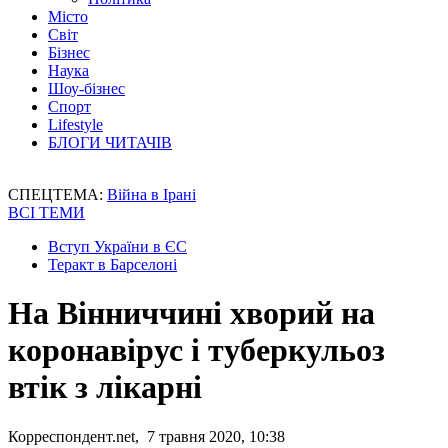
Місто
Світ
Бізнес
Наука
Шоу-бізнес
Спорт
Lifestyle
БЛОГИ ЧИТАЧІВ
СПЕЦТЕМА:
Війна в Ірані
ВСІ ТЕМИ
Вступ України в ЄС
Теракт в Барселоні
На Вінниччині хворий на
коронавірус і туберкульоз
втік з лікарні
Корреспондент.net, 7 травня 2020, 10:38