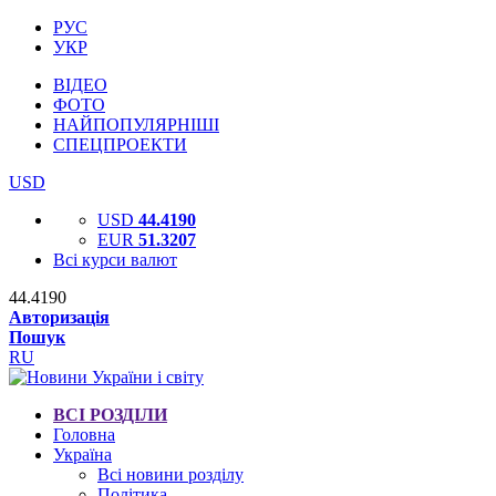
РУС
УКР
ВІДЕО
ФОТО
НАЙПОПУЛЯРНІШІ
СПЕЦПРОЕКТИ
USD
USD
44.4190
EUR
51.3207
Всі курси валют
44.4190
Авторизація
Пошук
RU
ВСІ РОЗДІЛИ
Головна
Україна
Всі новини розділу
Політика