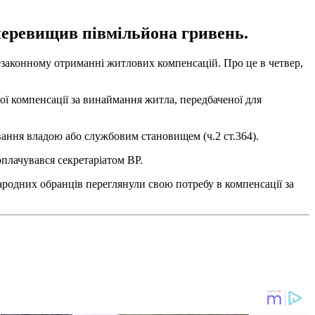
перевищив півмільйона гривень.
законному отриманні житлових компенсацій. Про це в четвер,
ої компенсації за винаймання житла, передбаченої для
вання владою або службовим становищем (ч.2 ст.364).
плачувався секретаріатом ВР.
ародних обранців переглянули свою потребу в компенсації за