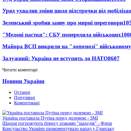
Уряд ухвалив зміни щодо відстрочки від мобілізац
Зеленський зробив заяву про мирні переговори
10
"Медові пастки": СБУ попередила військових
100
Майора ВСП викрили на "допомозі" військовому
Залужний: Україна не вступить до НАТО
8607
Читати коментарі
Новини України
Останні
Популярні
Коментовані
Україна поставила Путіна перед дилемою - ЗМІ
Шахраї погрожують бізнесу атаками "шахедів" - Флеш
Консульство України прокоментувало напад у Гданську