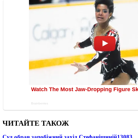
ЧИТАЙТЕ ТАКОЖ
Суд обрав запобіжний захід Стефанішиній
13083