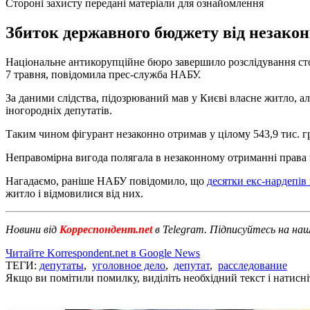
Стороні захисту передані матеріали для ознайомлення
Збиток державного бюджету від незако
Національне антикорупційне бюро завершило розслідування сто
7 травня, повідомила прес-служба НАБУ.
За даними слідства, підозрюваний мав у Києві власне житло, а
іногородніх депутатів.
Таким чином фігурант незаконно отримав у цілому 543,9 тис. г
Неправомірна вигода полягала в незаконному отриманні права к
Нагадаємо, раніше НАБУ повідомило, що
десятки екс-нардепів
житло і відмовилися від них.
Новини від
Корреспондент.net
в Telegram. Підписуйтесь на на
Читайте Korrespondent.net в Google News
ТЕГИ:
депутаты
,
уголовное дело
,
депутат
,
расследование
Якщо ви помітили помилку, виділіть необхідний текст і натисніт