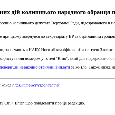
нних дій колишнього народного обранця 
совно колишнього депутата Верховної Ради, підозрюваного в не
ле при цьому звернувся до секретаріату ВР за отриманням грошов
рн, зазначають в НАБУ. Його дії кваліфіковані за статтею Зловжи
ористування номером у готелі "Київ", який для підозрюваного о
 повернули незаконно отримані виплати
за житло. Також низка н
ш канал
https://t.me/korrespondentnet
ь Ctrl + Enter, щоб повідомити про це редакцію.