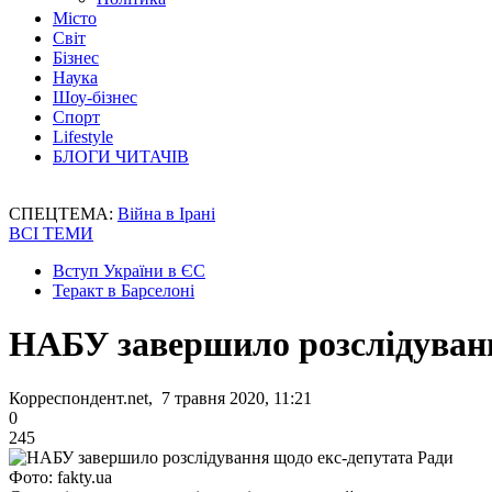
Місто
Світ
Бізнес
Наука
Шоу-бізнес
Спорт
Lifestyle
БЛОГИ ЧИТАЧІВ
СПЕЦТЕМА:
Війна в Ірані
ВСІ ТЕМИ
Вступ України в ЄС
Теракт в Барселоні
НАБУ завершило розслідуванн
Корреспондент.net, 7 травня 2020, 11:21
0
245
Фото: fakty.ua