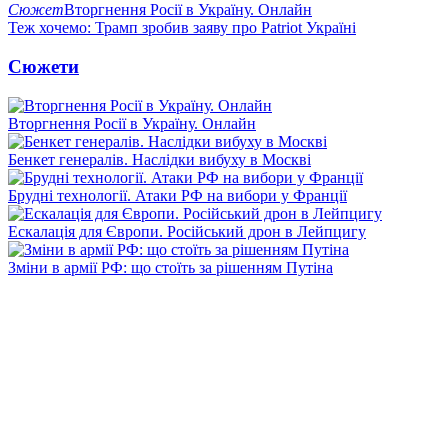
Сюжет
Вторгнення Росії в Україну. Онлайн
Теж хочемо: Трамп зробив заяву про Patriot Україні
Сюжети
Вторгнення Росії в Україну. Онлайн
Бенкет генералів. Наслідки вибуху в Москві
Брудні технології. Атаки РФ на вибори у Франції
Ескалація для Європи. Російський дрон в Лейпцигу
Зміни в армії РФ: що стоїть за рішенням Путіна