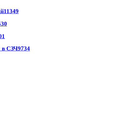
ії
11349
530
01
 в СЗЧ
9734