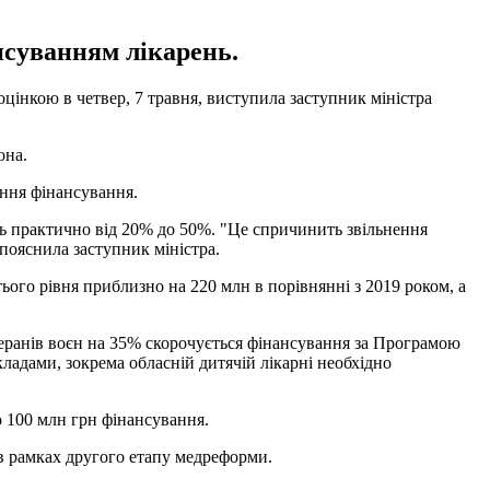
нсуванням лікарень.
інкою в четвер, 7 травня, виступила заступник міністра
она.
ення фінансування.
ть практично від 20% до 50%. "Це спричинить звільнення
 пояснила заступник міністра.
ього рівня приблизно на 220 млн в порівнянні з 2019 роком, а
етеранів воєн на 35% скорочується фінансування за Програмою
кладами, зокрема обласній дитячій лікарні необхідно
о 100 млн грн фінансування.
 в рамках другого етапу медреформи.