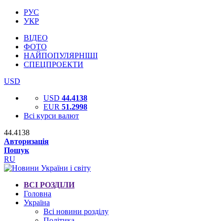
РУС
УКР
ВІДЕО
ФОТО
НАЙПОПУЛЯРНІШІ
СПЕЦПРОЕКТИ
USD
USD
44.4138
EUR
51.2998
Всі курси валют
44.4138
Авторизація
Пошук
RU
ВСІ РОЗДІЛИ
Головна
Україна
Всі новини розділу
Політика