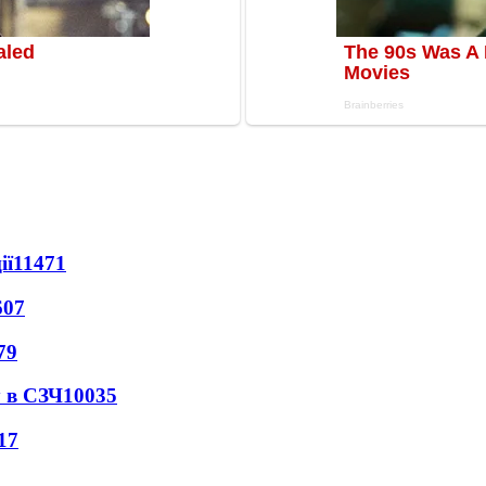
ії
11471
607
79
 в СЗЧ
10035
17