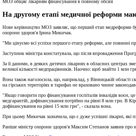
МОЗ обіцяє лікарням фінансування в повному обсязі
На другому етапі медичної реформи ма
Нове керівництво МОЗ заявляє, що перший етап медреформи був
охорони здоров'я Ірина Микичак.
"Ми цінуємо всі успіхи першого етапу реформи, але повинні пр
Заступник міністра констатувала, що після впровадження Прогр
За її даними, в деяких дитячих лікарнях в обласних центрах з
великої кількості медпрацівників. Наочно: щоб знайти 1 млн гр
Вона також наголосила, що, наприклад, у Вінницькій області ск
на гірських територіях в тарифах не враховано чинне законода
"Якщо говорити про фінансування госпіталів інвалідів воєн, ц
медгарантій, дофінансування потрібно на рівні 8 млн грн. В Кі
дофінансування на рівні 15 млн грн", - сказала вона.
При цьому Микичак зазначила, що є дуже успішні лікарні, які
Раніше міністр охорони здоров'я Максим Степанов заявив про 