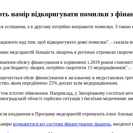
ють намір відкоригувати помилки з фіна
 успішним, а в другому потрібно виправити помилки. З такою оц
ацювати над тим, щоб відкоригувати деякі помилки", - сказала в
ами медгарантій більшість лікарень в регіонах отримали скороч
меншення обсягу фінансування в порівнянні з 2019 роком станови
н для бюджету лікарні, потрібно скоротити 15 медпрацівників", -
орочується обсяг фінансування в загальному в медустановах трет
вство, яким передбачено 25% доплат всім медпрацівникам.
е теж істотне обмеження. Наприклад, у Запорізькому госпіталі в
ровоградській області серйозна ситуація з багатьма медичними за
 після входження в Програму медгарантій отримують плюс близьк
наміри
відмовитися від системи фінансування лікарень
, введеної