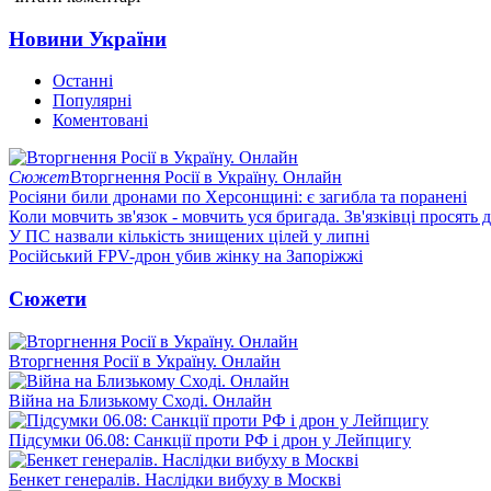
Новини України
Останні
Популярні
Коментовані
Сюжет
Вторгнення Росії в Україну. Онлайн
Росіяни били дронами по Херсонщині: є загибла та поранені
Коли мовчить зв'язок - мовчить уся бригада. Зв'язківці просять
У ПС назвали кількість знищених цілей у липні
Російський FPV-дрон убив жінку на Запоріжжі
Сюжети
Вторгнення Росії в Україну. Онлайн
Війна на Близькому Сході. Онлайн
Підсумки 06.08: Санкції проти РФ і дрон у Лейпцигу
Бенкет генералів. Наслідки вибуху в Москві