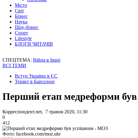
Місто
Світ
Бізнес
Наука
Шоу-бізнес
Спорт
Lifestyle
БЛОГИ ЧИТАЧІВ
СПЕЦТЕМА:
Війна в Ірані
ВСІ ТЕМИ
Вступ України в ЄС
Теракт в Барселоні
Перший етап медреформи був
Корреспондент.net, 7 травня 2020, 11:30
0
412
Фото: facebook.com/moz.ukr