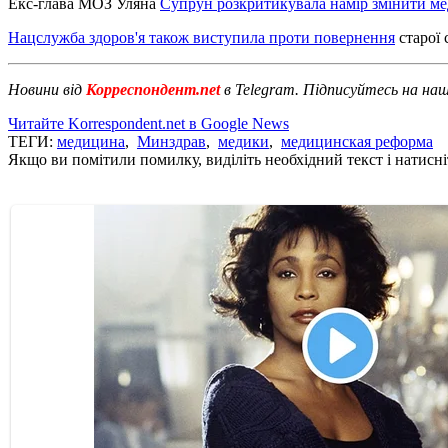
Екс-глава МОЗ Уляна
Супрун розкритикувала намір змінити ме
Нацслужба здоров'я також виступила проти повернення
старої 
Новини від
Корреспондент.net
в Telegram. Підписуйтесь на на
Читайте Korrespondent.net в Google News
ТЕГИ:
медицина
,
Минздрав
,
медики
,
медицинская реформа
Якщо ви помітили помилку, виділіть необхідний текст і натисніт