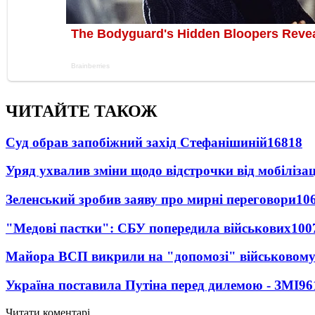
ЧИТАЙТЕ ТАКОЖ
Суд обрав запобіжний захід Стефанішиній
16818
Уряд ухвалив зміни щодо відстрочки від мобілізац
Зеленський зробив заяву про мирні переговори
10
"Медові пастки": СБУ попередила військових
100
Майора ВСП викрили на "допомозі" військовому
Україна поставила Путіна перед дилемою - ЗМІ
96
Читати коментарі