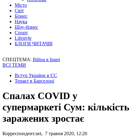
Місто
Світ
Бізнес
Наука
Шоу-бізнес
Спорт
Lifestyle
БЛОГИ ЧИТАЧІВ
СПЕЦТЕМА:
Війна в Ірані
ВСІ ТЕМИ
Вступ України в ЄС
Теракт в Барселоні
Спалах COVID у
супермаркеті Сум: кількість
заражених зростає
Корреспондент.net, 7 травня 2020, 12:20