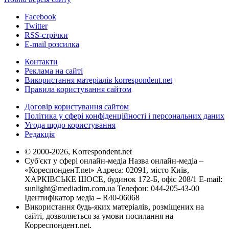
Facebook
Twitter
RSS-стрічки
E-mail розсилка
Контакти
Реклама на сайті
Використання матеріалів korrespondent.net
Правила користування сайтом
Договір користування сайтом
Політика у сфері конфіденційності і персональних даних
Угода щодо користування
Редакція
© 2000-2026, Korrespondent.net
Суб'єкт у сфері онлайн-медіа Назва онлайн-медіа –
«КореспонденТ.net» Адреса: 02091, місто Київ,
ХАРКІВСЬКЕ ШОСЕ, будинок 172-Б, офіс 208/1 E-mail:
sunlight@mediadim.com.ua
Телефон: 044-205-43-00
Ідентифікатор медіа – R40-06068
Використання будь-яких матеріалів, розміщених на
сайті, дозволяється за умови посилання на
Корреспондент.net.