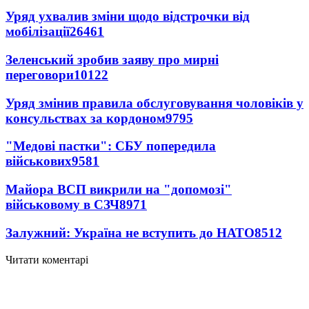
Уряд ухвалив зміни щодо відстрочки від
мобілізації
26461
Зеленський зробив заяву про мирні
переговори
10122
Уряд змінив правила обслуговування чоловіків у
консульствах за кордоном
9795
"Медові пастки": СБУ попередила
військових
9581
Майора ВСП викрили на "допомозі"
військовому в СЗЧ
8971
Залужний: Україна не вступить до НАТО
8512
Читати коментарі