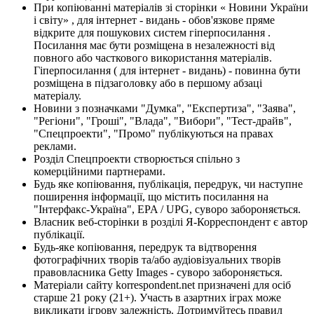
При копіюванні матеріалів зі сторінки « Новини України
і світу» , для інтернет - видань - обов'язкове пряме
відкрите для пошукових систем гіперпосилання .
Посилання має бути розміщена в незалежності від
повного або часткового використання матеріалів.
Гіперпосилання ( для інтернет - видань) - повинна бути
розміщена в підзаголовку або в першому абзаці
матеріалу.
Новини з позначками "Думка", "Експертиза", "Заява",
"Регіони", "Гроші", "Влада", "Вибори", "Тест-драйв",
"Спецпроекти", "Промо" публікуються на правах
реклами.
Розділ Спецпроекти створюється спільно з
комерційними партнерами.
Будь яке копіювання, публікація, передрук, чи наступне
поширення інформації, що містить посилання на
"Інтерфакс-Україна", EPA / UPG, суворо забороняється.
Власник веб-сторінки в розділі Я-Корреспондент є автор
публікації.
Будь-яке копіювання, передрук та відтворення
фотографічних творів та/або аудіовізуальних творів
правовласника Getty Images - суворо забороняється.
Матеріали сайту korrespondent.net призначені для осіб
старше 21 року (21+). Участь в азартних іграх може
викликати ігрову залежність. Дотримуйтесь правил