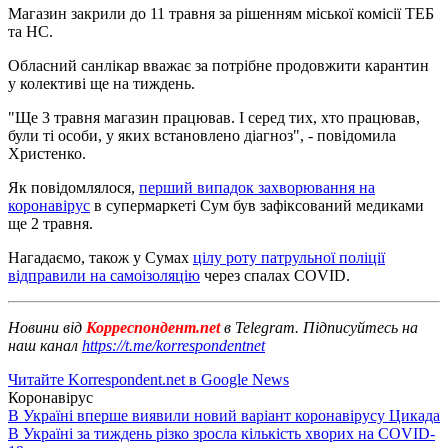
Магазин закрили до 11 травня за рішенням міської комісії ТЕБ
та НС.
Обласний санлікар вважає за потрібне продовжити карантин
у колективі ще на тиждень.
"Ще 3 травня магазин працював. І серед тих, хто працював,
були ті особи, у яких встановлено діагноз", - повідомила
Христенко.
Як повідомлялося,
перший випадок захворювання на
коронавірус
в супермаркеті Сум був зафіксований медиками
ще 2 травня.
Нагадаємо, також у Сумах
цілу роту патрульної поліції
відправили на самоізоляцію
через спалах COVID.
Новини від
Корреспондент.net
в Telegram. Підписуйтесь на
наш канал
https://t.me/korrespondentnet
Читайте Korrespondent.net в Google News
Коронавірус
В Україні вперше виявили новий варіант коронавірусу Цикада
В Україні за тиждень різко зросла кількість хворих на COVID-