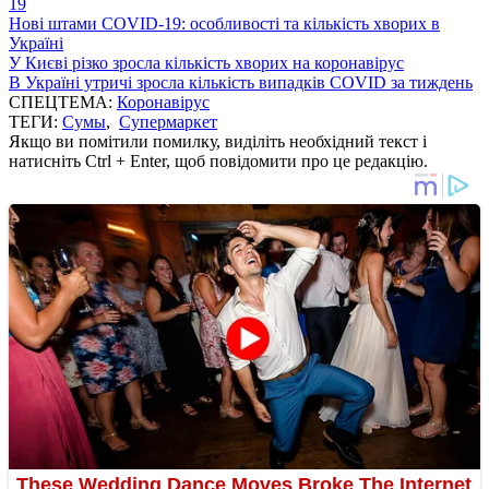
19
Нові штами COVID-19: особливості та кількість хворих в
Україні
У Києві різко зросла кількість хворих на коронавірус
В Україні утричі зросла кількість випадків COVID за тиждень
СПЕЦТЕМА:
Коронавірус
ТЕГИ:
Сумы
,
Супермаркет
Якщо ви помітили помилку, виділіть необхідний текст і
натисніть Ctrl + Enter, щоб повідомити про це редакцію.