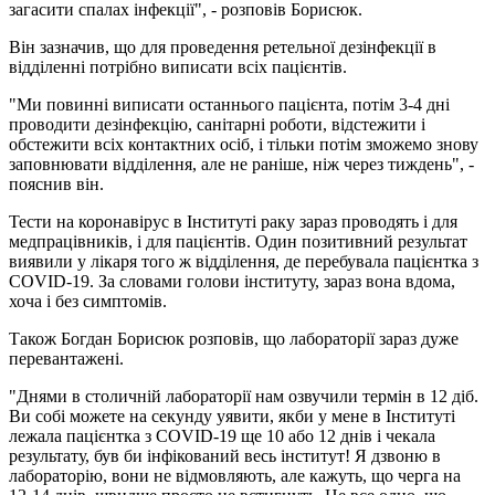
загасити спалах інфекції", - розповів Борисюк.
Він зазначив, що для проведення ретельної дезінфекції в
відділенні потрібно виписати всіх пацієнтів.
"Ми повинні виписати останнього пацієнта, потім 3-4 дні
проводити дезінфекцію, санітарні роботи, відстежити і
обстежити всіх контактних осіб, і тільки потім зможемо знову
заповнювати відділення, але не раніше, ніж через тиждень", -
пояснив він.
Тести на коронавірус в Інституті раку зараз проводять і для
медпрацівників, і для пацієнтів. Один позитивний результат
виявили у лікаря того ж відділення, де перебувала пацієнтка з
COVID-19. За словами голови інституту, зараз вона вдома,
хоча і без симптомів.
Також Богдан Борисюк розповів, що лабораторії зараз дуже
перевантажені.
"Днями в столичній лабораторії нам озвучили термін в 12 діб.
Ви собі можете на секунду уявити, якби у мене в Інституті
лежала пацієнтка з COVID-19 ще 10 або 12 днів і чекала
результату, був би інфікований весь інститут! Я дзвоню в
лабораторію, вони не відмовляють, але кажуть, що черга на