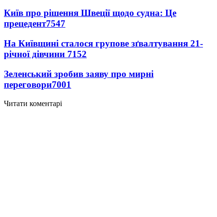
Київ про рішення Швеції щодо судна: Це
прецедент
7547
На Київщині сталося групове зґвалтування 21-
річної дівчини
7152
Зеленський зробив заяву про мирні
переговори
7001
Читати коментарі