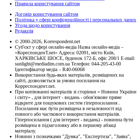
Правила користування сайтом
Договір користування сайтом
Політика у сфері конфіденційності і персональних даних
Угода щодо користування
Редакція
© 2000-2026, Korrespondent.net
Суб'єкт у сфері онлайн-медіа Назва онлайн-медіа –
«КореспонденТ.net» Адреса: 02091, місто Київ,
ХАРКІВСЬКЕ ШОСЕ, будинок 172-Б, офіс 208/1 E-mail:
sunlight@mediadim.com.ua
Телефон: 044-205-43-00
Ідентифікатор медіа – R40-06068
Використання будь-яких матеріалів, розміщених на
сайті, дозволяється за умови посилання на
Корреспондент.net.
При копіюванні матеріалів зі сторінки « Новини України
і світу» , для інтернет - видань - обов'язкове пряме
відкрите для пошукових систем гіперпосилання .
Посилання має бути розміщена в незалежності від
повного або часткового використання матеріалів.
Гіперпосилання ( для інтернет - видань) - повинна бути
розміщена в підзаголовку або в першому абзаці
матеріалу.
Новини з позначками "Думка", "Експертиза", "Заява",