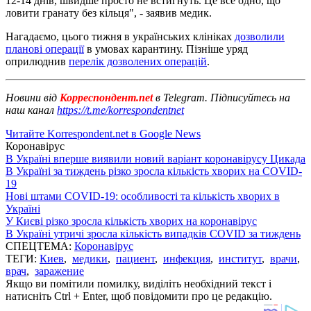
12-14 днів, швидше просто не встигнуть. Це все одно, що
ловити гранату без кільця", - заявив медик.
Нагадаємо, цього тижня в українських клініках
дозволили
планові операції
в умовах карантину. Пізніше уряд
оприлюднив
перелік дозволених операцій
.
Новини від
Корреспондент.net
в Telegram. Підписуйтесь на
наш канал
https://t.me/korrespondentnet
Читайте Korrespondent.net в Google News
Коронавірус
В Україні вперше виявили новий варіант коронавірусу Цикада
В Україні за тиждень різко зросла кількість хворих на COVID-
19
Нові штами COVID-19: особливості та кількість хворих в
Україні
У Києві різко зросла кількість хворих на коронавірус
В Україні утричі зросла кількість випадків COVID за тиждень
СПЕЦТЕМА:
Коронавірус
ТЕГИ:
Киев
,
медики
,
пациент
,
инфекция
,
институт
,
врачи
,
врач
,
заражение
Якщо ви помітили помилку, виділіть необхідний текст і
натисніть Ctrl + Enter, щоб повідомити про це редакцію.