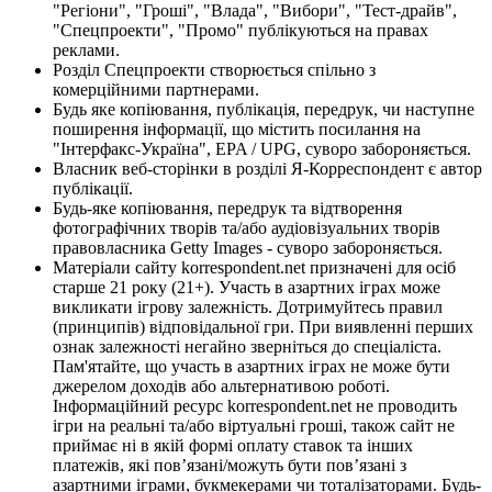
"Регіони", "Гроші", "Влада", "Вибори", "Тест-драйв",
"Спецпроекти", "Промо" публікуються на правах
реклами.
Розділ Спецпроекти створюється спільно з
комерційними партнерами.
Будь яке копіювання, публікація, передрук, чи наступне
поширення інформації, що містить посилання на
"Інтерфакс-Україна", EPA / UPG, суворо забороняється.
Власник веб-сторінки в розділі Я-Корреспондент є автор
публікації.
Будь-яке копіювання, передрук та відтворення
фотографічних творів та/або аудіовізуальних творів
правовласника Getty Images - суворо забороняється.
Матеріали сайту korrespondent.net призначені для осіб
старше 21 року (21+). Участь в азартних іграх може
викликати ігрову залежність. Дотримуйтесь правил
(принципів) відповідальної гри. При виявленні перших
ознак залежності негайно зверніться до спеціаліста.
Пам'ятайте, що участь в азартних іграх не може бути
джерелом доходів або альтернативою роботі.
Інформаційний ресурс korrespondent.net не проводить
ігри на реальні та/або віртуальні гроші, також сайт не
приймає ні в якій формі оплату ставок та інших
платежів, які пов’язані/можуть бути пов’язані з
азартними іграми, букмекерами чи тоталізаторами. Будь-