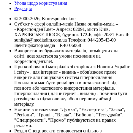
Угода щодо користування
Редакція
© 2000-2026, Korrespondent.net
Суб'єкт у сфері онлайн-медіа Назва онлайн-медіа –
«КореспонденТ.net» Адреса: 02091, місто Київ,
ХАРКІВСЬКЕ ШОСЕ, будинок 172-Б, офіс 208/1 E-mail:
sunlight@mediadim.com.ua
Телефон: 044-205-43-00
Ідентифікатор медіа – R40-06068
Використання будь-яких матеріалів, розміщених на
сайті, дозволяється за умови посилання на
Корреспондент.net.
При копіюванні матеріалів зі сторінки « Новини України
і світу» , для інтернет - видань - обов'язкове пряме
відкрите для пошукових систем гіперпосилання .
Посилання має бути розміщена в незалежності від
повного або часткового використання матеріалів.
Гіперпосилання ( для інтернет - видань) - повинна бути
розміщена в підзаголовку або в першому абзаці
матеріалу.
Новини з позначками "Думка", "Експертиза", "Заява",
"Регіони", "Гроші", "Влада", "Вибори", "Тест-драйв",
"Спецпроекти", "Промо" публікуються на правах
реклами.
Розділ Спецпроекти створюється спільно з