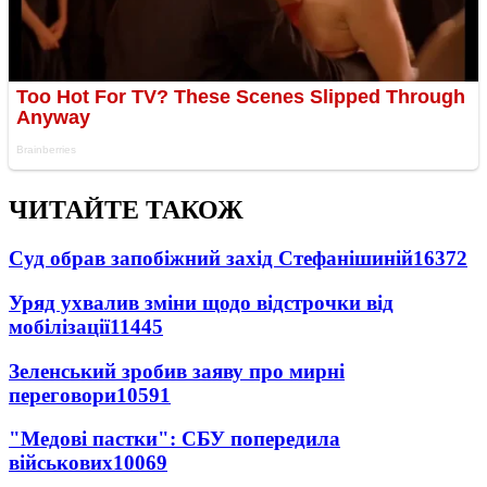
ЧИТАЙТЕ ТАКОЖ
Суд обрав запобіжний захід Стефанішиній
16372
Уряд ухвалив зміни щодо відстрочки від
мобілізації
11445
Зеленський зробив заяву про мирні
переговори
10591
"Медові пастки": СБУ попередила
військових
10069