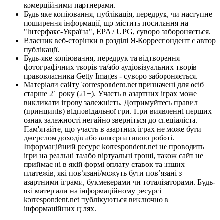
комерційними партнерами.
Будь яке копіювання, публікація, передрук, чи наступне
поширення інформації, що містить посилання на
"Інтерфакс-Україна", EPA / UPG, суворо забороняється.
Власник веб-сторінки в розділі Я-Корреспондент є автор
публікації.
Будь-яке копіювання, передрук та відтворення
фотографічних творів та/або аудіовізуальних творів
правовласника Getty Images - суворо забороняється.
Матеріали сайту korrespondent.net призначені для осіб
старше 21 року (21+). Участь в азартних іграх може
викликати ігрову залежність. Дотримуйтесь правил
(принципів) відповідальної гри. При виявленні перших
ознак залежності негайно зверніться до спеціаліста.
Пам'ятайте, що участь в азартних іграх не може бути
джерелом доходів або альтернативою роботі.
Інформаційний ресурс korrespondent.net не проводить
ігри на реальні та/або віртуальні гроші, також сайт не
приймає ні в якій формі оплату ставок та інших
платежів, які пов’язані/можуть бути пов’язані з
азартними іграми, букмекерами чи тоталізаторами. Будь-
які матеріали на інформаційному ресурсі
korrespondent.net публікуються виключно в
інформаційних цілях.