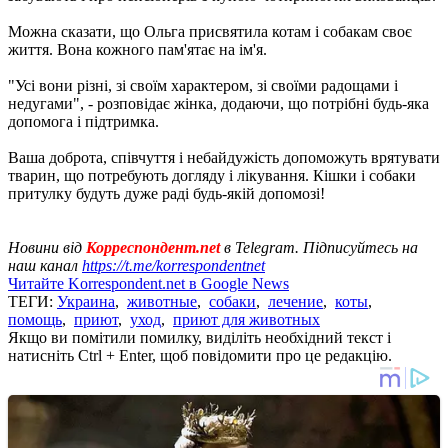
Можна сказати, що Ольга присвятила котам і собакам своє
життя. Вона кожного пам'ятає на ім'я.
"Усі вони різні, зі своїм характером, зі своїми радощами і
недугами", - розповідає жінка, додаючи, що потрібні будь-яка
допомога і підтримка.
Ваша доброта, співчуття і небайдужість допоможуть врятувати
тварин, що потребують догляду і лікування. Кішки і собаки
притулку будуть дуже раді будь-якій допомозі!
Новини від
Корреспондент.net
в Telegram. Підписуйтесь на
наш канал
https://t.me/korrespondentnet
Читайте Korrespondent.net в Google News
ТЕГИ:
Украина
,
животные
,
собаки
,
лечение
,
коты
,
помощь
,
приют
,
уход
,
приют для животных
Якщо ви помітили помилку, виділіть необхідний текст і
натисніть Ctrl + Enter, щоб повідомити про це редакцію.