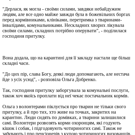
"Дерлася, як могла - своїми силами, завдяки небайдужим
людям, але все одно майже завжди була в божевільних боргах
перед кормівниками, клініками, перетримка з тваринами-
інвалідами, комунальниками. Нескладних хворих лікувала
своїми силами, складних потрібно оперувати", - поділилася
господиня притулку.
Вона додала, що на карантині для її закладу настали ще більш
складні часи.
"До цих пір, слава Богу, деякі люди допомагають, але нестача
йде з усіх усюд", - розповіла Ольга Добренко.
Так, господиня притулку заборгувала за комунальні послуги,
також хоч якоїсь проплати від неї чекає постачальник кормів.
Ольга з волонтерами піклується про тварин не тільки свого
притулку, а й про тих, хто живе на точках, закритих на
карантин. Люди сидять по домівках, а тварини залишилися
самі. Волонтери розвозять корми охоронцям, які годують
кішок і собак, і підгодовують чотириногих самі. Також не
забувають і про пенсіонерів з купою чотириногих вихованців.