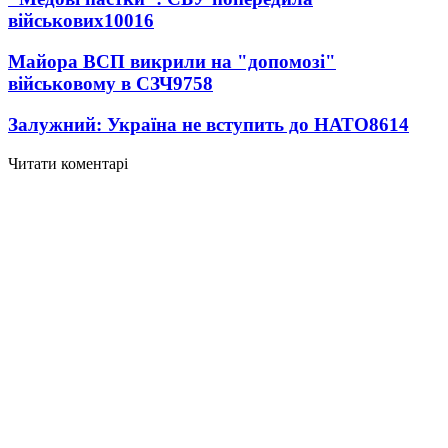
військових
10016
Майора ВСП викрили на "допомозі"
військовому в СЗЧ
9758
Залужний: Україна не вступить до НАТО
8614
Читати коментарі