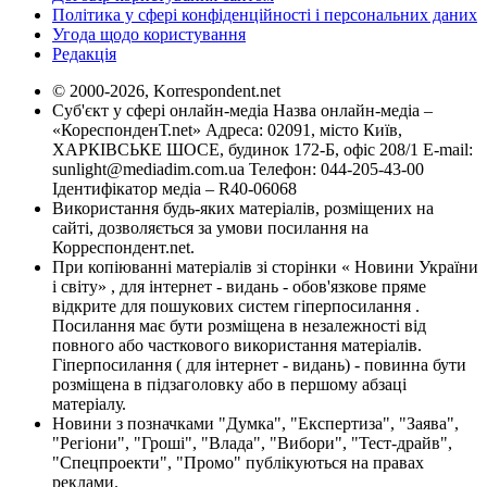
Політика у сфері конфіденційності і персональних даних
Угода щодо користування
Редакція
© 2000-2026, Korrespondent.net
Суб'єкт у сфері онлайн-медіа Назва онлайн-медіа –
«КореспонденТ.net» Адреса: 02091, місто Київ,
ХАРКІВСЬКЕ ШОСЕ, будинок 172-Б, офіс 208/1 E-mail:
sunlight@mediadim.com.ua
Телефон: 044-205-43-00
Ідентифікатор медіа – R40-06068
Використання будь-яких матеріалів, розміщених на
сайті, дозволяється за умови посилання на
Корреспондент.net.
При копіюванні матеріалів зі сторінки « Новини України
і світу» , для інтернет - видань - обов'язкове пряме
відкрите для пошукових систем гіперпосилання .
Посилання має бути розміщена в незалежності від
повного або часткового використання матеріалів.
Гіперпосилання ( для інтернет - видань) - повинна бути
розміщена в підзаголовку або в першому абзаці
матеріалу.
Новини з позначками "Думка", "Експертиза", "Заява",
"Регіони", "Гроші", "Влада", "Вибори", "Тест-драйв",
"Спецпроекти", "Промо" публікуються на правах
реклами.