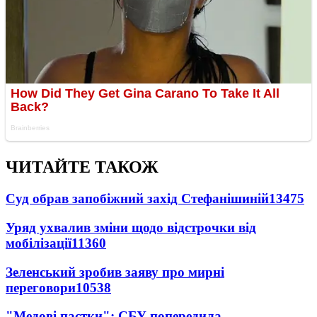
ЧИТАЙТЕ ТАКОЖ
Суд обрав запобіжний захід Стефанішиній
13475
Уряд ухвалив зміни щодо відстрочки від
мобілізації
11360
Зеленський зробив заяву про мирні
переговори
10538
"Медові пастки": СБУ попередила