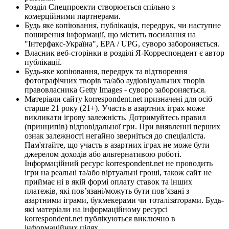
Розділ Спецпроекти створюється спільно з
комерційними партнерами.
Будь яке копіювання, публікація, передрук, чи наступне
поширення інформації, що містить посилання на
"Інтерфакс-Україна", EPA / UPG, суворо забороняється.
Власник веб-сторінки в розділі Я-Корреспондент є автор
публікації.
Будь-яке копіювання, передрук та відтворення
фотографічних творів та/або аудіовізуальних творів
правовласника Getty Images - суворо забороняється.
Матеріали сайту korrespondent.net призначені для осіб
старше 21 року (21+). Участь в азартних іграх може
викликати ігрову залежність. Дотримуйтесь правил
(принципів) відповідальної гри. При виявленні перших
ознак залежності негайно зверніться до спеціаліста.
Пам'ятайте, що участь в азартних іграх не може бути
джерелом доходів або альтернативою роботі.
Інформаційний ресурс korrespondent.net не проводить
ігри на реальні та/або віртуальні гроші, також сайт не
приймає ні в якій формі оплату ставок та інших
платежів, які пов’язані/можуть бути пов’язані з
азартними іграми, букмекерами чи тоталізаторами. Будь-
які матеріали на інформаційному ресурсі
korrespondent.net публікуються виключно в
інформаційних цілях.