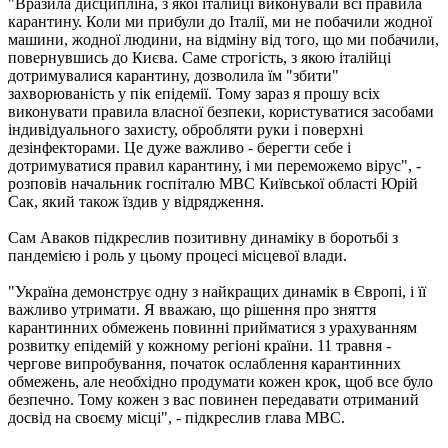
"Вразила дисципліна, з якої італійці виконували всі правила
карантину. Коли ми прибули до Італії, ми не побачили жодної
машини, жодної людини, на відміну від того, що ми побачили,
повернувшись до Києва. Саме строгість, з якою італійці
дотримувалися карантину, дозволила їм "збити"
захворюваність у пік епідемії. Тому зараз я прошу всіх
виконувати правила власної безпеки, користуватися засобами
індивідуального захисту, обробляти руки і поверхні
дезінфекторами. Це дуже важливо - берегти себе і
дотримуватися правил карантину, і ми переможемо вірус", -
розповів начальник госпіталю МВС Київської області Юрій
Сак, який також їздив у відрядження.
Сам Аваков підкреслив позитивну динаміку в боротьбі з
пандемією і роль у цьому процесі місцевої влади.
"Україна демонструє одну з найкращих динамік в Європі, і її
важливо утримати. Я вважаю, що рішення про зняття
карантинних обмежень повинні прийматися з урахуванням
розвитку епідемій у кожному регіоні країни. 11 травня -
чергове випробування, початок ослаблення карантинних
обмежень, але необхідно продумати кожен крок, щоб все було
безпечно. Тому кожен з вас повинен передавати отриманий
досвід на своєму місці", - підкреслив глава МВС.