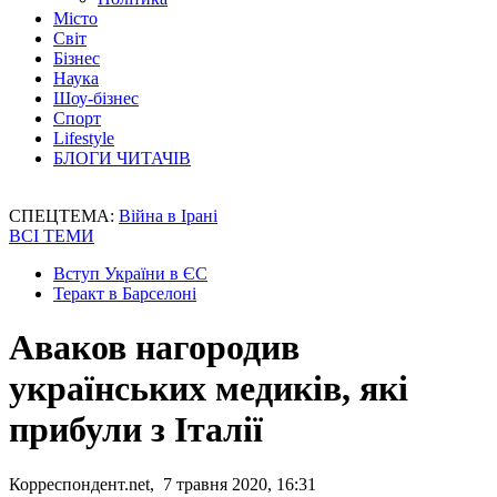
Місто
Світ
Бізнес
Наука
Шоу-бізнес
Спорт
Lifestyle
БЛОГИ ЧИТАЧІВ
СПЕЦТЕМА:
Війна в Ірані
ВСІ ТЕМИ
Вступ України в ЄС
Теракт в Барселоні
Аваков нагородив
українських медиків, які
прибули з Італії
Корреспондент.net, 7 травня 2020, 16:31