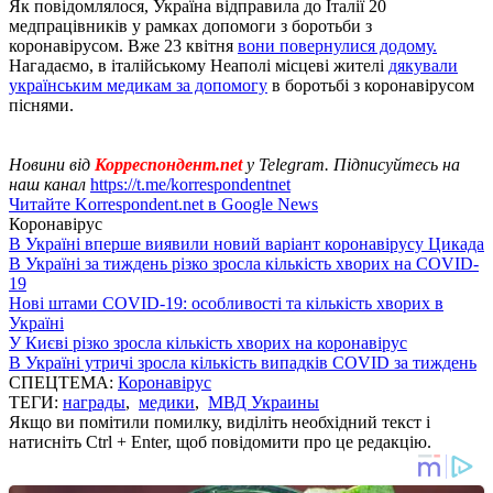
Як повідомлялося, Україна відправила до Італії 20
медпрацівників у рамках допомоги з боротьби з
коронавірусом. Вже 23 квітня
вони повернулися додому.
Нагадаємо, в італійському Неаполі місцеві жителі
дякували
українським медикам за допомогу
в боротьбі з коронавірусом
піснями.
Новини від
Корреспондент.net
у Telegram. Підписуйтесь на
наш канал
https://t.me/korrespondentnet
Читайте Korrespondent.net в Google News
Коронавірус
В Україні вперше виявили новий варіант коронавірусу Цикада
В Україні за тиждень різко зросла кількість хворих на COVID-
19
Нові штами COVID-19: особливості та кількість хворих в
Україні
У Києві різко зросла кількість хворих на коронавірус
В Україні утричі зросла кількість випадків COVID за тиждень
СПЕЦТЕМА:
Коронавірус
ТЕГИ:
награды
,
медики
,
МВД Украины
Якщо ви помітили помилку, виділіть необхідний текст і
натисніть Ctrl + Enter, щоб повідомити про це редакцію.