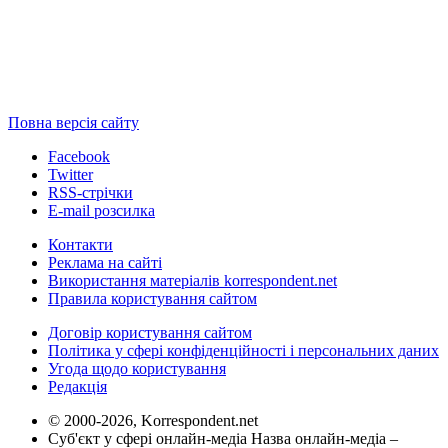
Повна версія сайту
Facebook
Twitter
RSS-стрічки
E-mail розсилка
Контакти
Реклама на сайті
Використання матеріалів korrespondent.net
Правила користування сайтом
Договір користування сайтом
Політика у сфері конфіденційності і персональних даних
Угода щодо користування
Редакція
© 2000-2026, Korrespondent.net
Суб'єкт у сфері онлайн-медіа Назва онлайн-медіа –