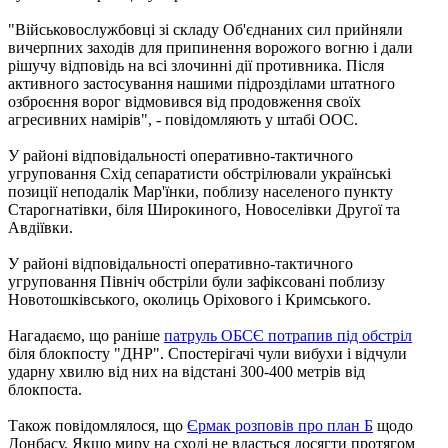
"Військовослужбовці зі складу Об'єднаних сил прийняли
вичерпних заходів для припинення ворожого вогню і дали
рішучу відповідь на всі злочинні дії противника. Після
активного застосування нашими підрозділами штатного
озброєння ворог відмовився від продовження своїх
агресивних намірів", - повідомляють у штабі ООС.
У районі відповідальності оперативно-тактичного
угруповання Схід сепаратисти обстрілювали українські
позиції неподалік Мар'їнки, поблизу населеного пункту
Старогнатівки, біля Широкиного, Новоселівки Другої та
Авдіївки.
У районі відповідальності оперативно-тактичного
угруповання Північ обстріли були зафіксовані поблизу
Новотошківського, околиць Оріхового і Кримського.
Нагадаємо, що раніше
патруль ОБСЄ потрапив під обстріл
біля блокпосту "ДНР". Спостерігачі чули вибухи і відчули
ударну хвилю від них на відстані 300-400 метрів від
блокпоста.
Також повідомлялося, що
Єрмак розповів про план Б
щодо
Донбасу. Якщо миру на сході не вдасться досягти протягом