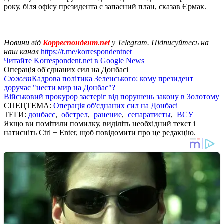
року, біля офісу президента є запасний план, сказав Єрмак.
Новини від
Корреспондент.net
у Telegram. Підписуйтесь на
наш канал
https://t.me/korrespondentnet
Читайте Korrespondent.net в Google News
Операція об'єднаних сил на Донбасі
Сюжет
Кадрова політика Зеленського: кому президент
доручає "нести мир на Донбас"?
Військовий прокурор застеріг від порушень закону в Золотому
СПЕЦТЕМА:
Операція об'єднаних сил на Донбасі
ТЕГИ:
донбасс
,
обстрел
,
ранение
,
сепаратисты
,
ВСУ
Якщо ви помітили помилку, виділіть необхідний текст і
натисніть Ctrl + Enter, щоб повідомити про це редакцію.