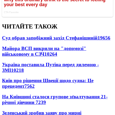
ЧИТАЙТЕ ТАКОЖ
Суд обрав запобіжний захід Стефанішиній
19656
Майора ВСП викрили на "допомозі"
військовому в СЗЧ
10264
Україна поставила Путіна перед дилемою -
ЗМІ
10218
Київ про рішення Швеції щодо судна: Це
прецедент
7562
На Київщині сталося групове зґвалтування 21-
річної дівчини
7239
Зеленський зробив заяву про мирні