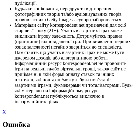
публікації.
Будь-яке копіювання, передрук та відтворення
фотографічних творів та/або аудіовізуальних творів
правовласника Getty Images - суворо забороняється.
Матеріали сайту korrespondent.net призначені для осіб
старше 21 року (21+). Участь в азартних іграх може
викликати ігрову залежність. Дотримуйтесь правил
(принципів) відповідальної гри. При виявленні перших
ознак залежності негайно зверніться до спеціаліста.
Пам'ятайте, що участь в азартних іграх не може бути
джерелом доходів або альтернативою роботі.
Інформаційний ресурс korrespondent.net не проводить
ігри на реальні та/або віртуальні гроші, також сайт не
приймає ні в якій формі оплату ставок та інших
платежів, які пов’язані/можуть бути пов’язані з
азартними іграми, букмекерами чи тоталізаторами. Будь-
які матеріали на інформаційному ресурсі
korrespondent.net публікуються виключно в
інформаційних цілях.
X
Ошибка