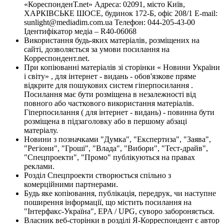
«КореспонденТ.net» Адреса: 02091, місто Київ,
ХАРКІВСЬКЕ ШОСЕ, будинок 172-Б, офіс 208/1 E-mail:
sunlight@mediadim.com.ua
Телефон: 044-205-43-00
Ідентифікатор медіа – R40-06068
Використання будь-яких матеріалів, розміщених на
сайті, дозволяється за умови посилання на
Корреспондент.net.
При копіюванні матеріалів зі сторінки « Новини України
і світу» , для інтернет - видань - обов'язкове пряме
відкрите для пошукових систем гіперпосилання .
Посилання має бути розміщена в незалежності від
повного або часткового використання матеріалів.
Гіперпосилання ( для інтернет - видань) - повинна бути
розміщена в підзаголовку або в першому абзаці
матеріалу.
Новини з позначками "Думка", "Експертиза", "Заява",
"Регіони", "Гроші", "Влада", "Вибори", "Тест-драйв",
"Спецпроекти", "Промо" публікуються на правах
реклами.
Розділ Спецпроекти створюється спільно з
комерційними партнерами.
Будь яке копіювання, публікація, передрук, чи наступне
поширення інформації, що містить посилання на
"Інтерфакс-Україна", EPA / UPG, суворо забороняється.
Власник веб-сторінки в розділі Я-Корреспондент є автор