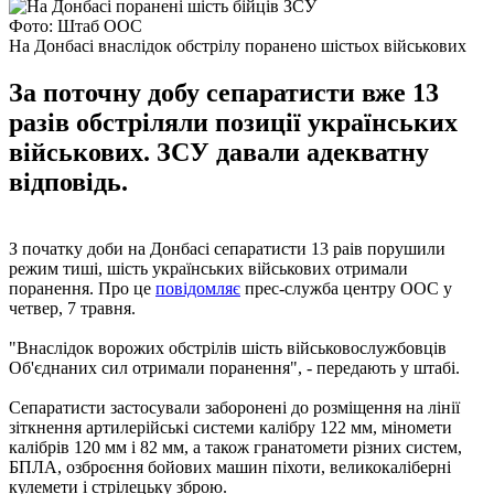
Фото: Штаб ООС
На Донбасі внаслідок обстрілу поранено шістьох військових
За поточну добу сепаратисти вже 13
разів обстріляли позиції українських
військових. ЗСУ давали адекватну
відповідь.
З початку доби на Донбасі сепаратисти 13 раів порушили
режим тиші, шість українських військових отримали
поранення. Про це
повідомляє
прес-служба центру ООС у
четвер, 7 травня.
"Внаслідок ворожих обстрілів шість військовослужбовців
Об'єднаних сил отримали поранення", - передають у штабі.
Сепаратисти застосували заборонені до розміщення на лінії
зіткнення артилерійські системи калібру 122 мм, міномети
калібрів 120 мм і 82 мм, а також гранатомети різних систем,
БПЛА, озброєння бойових машин піхоти, великокаліберні
кулемети і стрілецьку зброю.