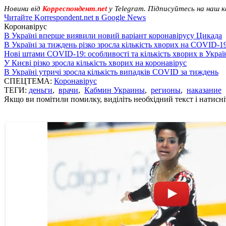
Новини від
Корреспондент.net
у Telegram. Підписуйтесь на наш 
Читайте Korrespondent.net в Google News
Коронавірус
В Україні вперше виявили новий варіант коронавірусу Цикада
В Україні за тиждень різко зросла кількість хворих на COVID-1
Нові штами COVID-19: особливості та кількість хворих в Украї
У Києві різко зросла кількість хворих на коронавірус
В Україні утричі зросла кількість випадків COVID за тиждень
СПЕЦТЕМА:
Коронавірус
ТЕГИ:
деньги
,
врачи
,
Кабмин Украины
,
регионы
,
наказание
Якщо ви помітили помилку, виділіть необхідний текст і натисніт