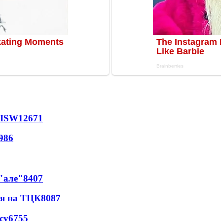
 ISW
12671
986
 "але"
8407
ся на ТЦК
8087
су
6755