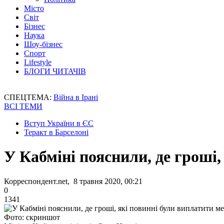
Місто
Світ
Бізнес
Наука
Шоу-бізнес
Спорт
Lifestyle
БЛОГИ ЧИТАЧІВ
СПЕЦТЕМА:
Війна в Ірані
ВСІ ТЕМИ
Вступ України в ЄС
Теракт в Барселоні
У Кабміні пояснили, де гроші
Корреспондент.net, 8 травня 2020, 00:21
0
1341
Фото: скриншот