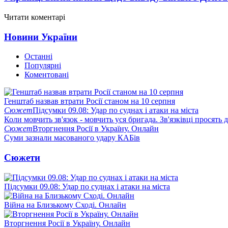
Читати коментарі
Новини України
Останні
Популярні
Коментовані
Генштаб назвав втрати Росії станом на 10 серпня
Сюжет
Підсумки 09.08: Удар по суднах і атаки на міста
Коли мовчить зв'язок - мовчить уся бригада. Зв'язківці просять
Сюжет
Вторгнення Росії в Україну. Онлайн
Суми зазнали масованого удару КАБів
Сюжети
Підсумки 09.08: Удар по суднах і атаки на міста
Війна на Близькому Сході. Онлайн
Вторгнення Росії в Україну. Онлайн