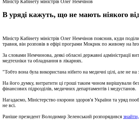
Міністр Кабінету міністрів Олег Немчінов
В уряді кажуть, що не мають ніякого в
Міністр Кабінету міністрів Олег Немчінов пояснив, куди поділи
травня, він розповів в ефірі програми Мокрик по живому на hr
За словами Немчинова, деякі обласні державні адміністрації в
медтехніки та обладнання в лікарнях.
"Тобто вона була використана нібито на медичні цілі, але не на
На його думку, витратити ці гроші таким чином вирішували без
фінансових підрозділів, медичних департаментів і медустанов.
Нагадаємо, Міністерство охорони здоров'я України та уряд пооб
не всі.
Раніше президент Володимир Зеленський розпорядився
знайти,