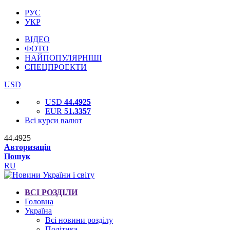
РУС
УКР
ВІДЕО
ФОТО
НАЙПОПУЛЯРНІШІ
СПЕЦПРОЕКТИ
USD
USD
44.4925
EUR
51.3357
Всі курси валют
44.4925
Авторизація
Пошук
RU
ВСІ РОЗДІЛИ
Головна
Україна
Всі новини розділу
Політика