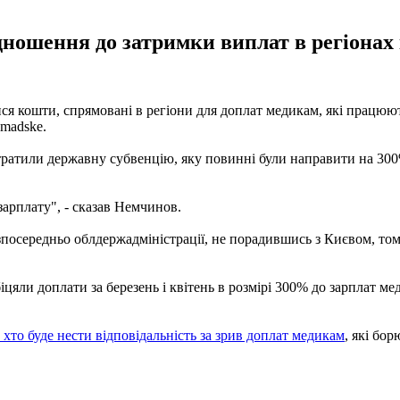
ідношення до затримки виплат в регіонах
ся кошти, спрямовані в регіони для доплат медикам, які працюют
omadske.
итратили державну субвенцію, яку повинні були направити на 300
 зарплату", - сказав Немчинов.
посередньо облдержадміністрації, не порадившись з Києвом, тому
іцяли доплати за березень і квітень в розмірі 300% до зарплат 
 хто буде нести відповідальність за зрив доплат медикам
, які бо