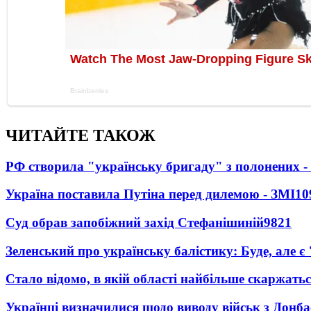
ЧИТАЙТЕ ТАКОЖ
РФ створила "українську бригаду" з полонених -
Україна поставила Путіна перед дилемою - ЗМІ
10
Суд обрав запобіжний захід Стефанішиній
9821
Зеленський про українську балістику: Буде, але є
Стало відомо, в якій області найбільше скаржать
Українці визначилися щодо виводу військ з Донба