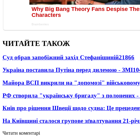
ЧИТАЙТЕ ТАКОЖ
Суд обрав запобіжний захід Стефанішиній
21866
Україна поставила Путіна перед дилемою - ЗМІ
10
Майора ВСП викрили на "допомозі" військовому
РФ створила "українську бригаду" з полонених -
Київ про рішення Швеції щодо судна: Це прецеден
На Київщині сталося групове зґвалтування 21-річ
Читати коментарі