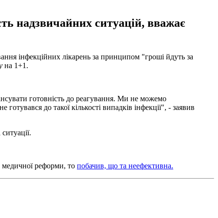
сть надзвичайних ситуацій, вважає
вання інфекційних лікарень за принципом "гроші йдуть за
ду
на 1+1.
нансувати готовність до реагування. Ми не можемо
 готувався до такої кількості випадків інфекції", - заявив
ситуації.
у медичної реформи, то
побачив, що та неефективна.