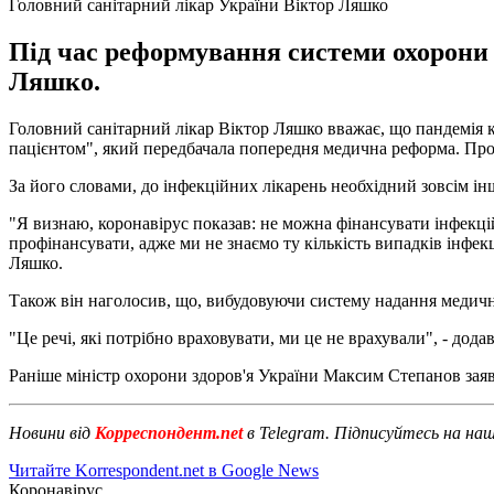
Головний санітарний лікар України Віктор Ляшко
Під час реформування системи охорони 
Ляшко.
Головний санітарний лікар Віктор Ляшко вважає, що пандемія к
пацієнтом", який передбачала попередня медична реформа. Про ц
За його словами, до інфекційних лікарень необхідний зовсім ін
"Я визнаю, коронавірус показав: не можна фінансувати інфекці
профінансувати, адже ми не знаємо ту кількість випадків інфекц
Ляшко.
Також він наголосив, що, вибудовуючи систему надання медичних
"Це речі, які потрібно враховувати, ми це не врахували", - додав
Раніше міністр охорони здоров'я України Максим Степанов зая
Новини від
Корреспондент.net
в Telegram. Підписуйтесь на на
Читайте Korrespondent.net в Google News
Коронавірус