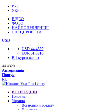
РУС
УКР
ВІДЕО
ФОТО
НАЙПОПУЛЯРНІШІ
СПЕЦПРОЕКТИ
USD
USD
44.4320
EUR
51.3316
Всі курси валют
44.4320
Авторизація
Пошук
RU
ВСІ РОЗДІЛИ
Головна
Україна
Всі новини розділу
Політика