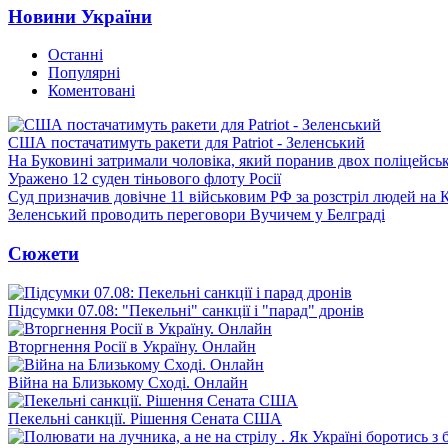
Новини України
Останні
Популярні
Коментовані
США постачатимуть ракети для Patriot - Зеленський
На Буковині затримали чоловіка, який поранив двох поліцейсь
Уражено 12 суден тіньового флоту Росії
Суд призначив довічне 11 військовим РФ за розстріл людей на 
Зеленський проводить переговори Вучичем у Белграді
Сюжети
Підсумки 07.08: "Пекельні" санкції і "парад" дронів
Вторгнення Росії в Україну. Онлайн
Війна на Близькому Сході. Онлайн
Пекельні санкції. Рішення Сената США