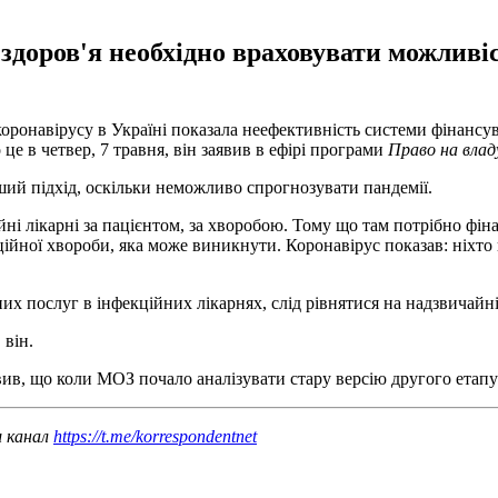
здоров'я необхідно враховувати можливі
оронавірусу в Україні показала неефективність системи фінансу
е в четвер, 7 травня, він заявив в ефірі програми
Право на вла
ший підхід, оскільки неможливо спрогнозувати пандемії.
йні лікарні за пацієнтом, за хворобою. Тому що там потрібно фі
ійної хвороби, яка може виникнути. Коронавірус показав: ніхто не
 послуг в інфекційних лікарнях, слід рівнятися на надзвичайні 
 він.
вив, що коли МОЗ почало аналізувати стару версію другого етап
ш канал
https://t.me/korrespondentnet