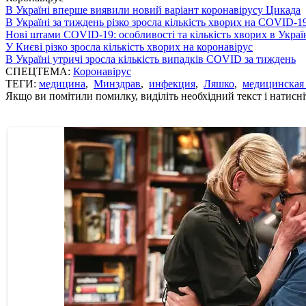
В Україні вперше виявили новий варіант коронавірусу Цикада
В Україні за тиждень різко зросла кількість хворих на COVID-1
Нові штами COVID-19: особливості та кількість хворих в Украї
У Києві різко зросла кількість хворих на коронавірус
В Україні утричі зросла кількість випадків COVID за тиждень
СПЕЦТЕМА:
Коронавірус
ТЕГИ:
медицина
,
Минздрав
,
инфекция
,
Ляшко
,
медицинская
Якщо ви помітили помилку, виділіть необхідний текст і натисніт