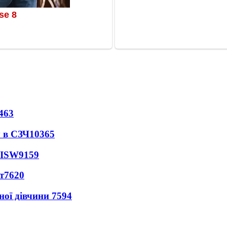
463
 в СЗЧ
10365
 ISW
9159
т
7620
ної дівчини
7594