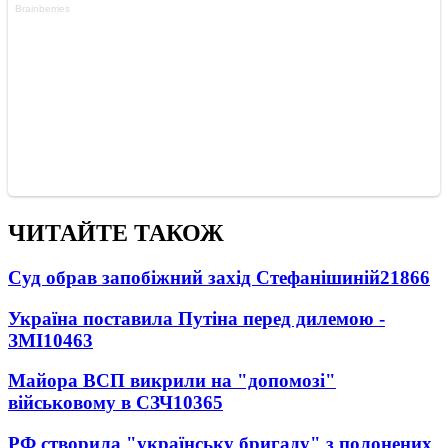
ЧИТАЙТЕ ТАКОЖ
Суд обрав запобіжний захід Стефанішиній
21866
Україна поставила Путіна перед дилемою -
ЗМІ
10463
Майора ВСП викрили на "допомозі"
військовому в СЗЧ
10365
РФ створила "українську бригаду" з полонених