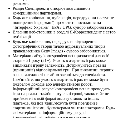
реклами.
Розділ Спецпроекти створюється спільно з
комерційними партнерами.
Будь яке копіювання, публікація, передрук, чи наступне
поширення інформації, що містить посилання на
"Інтерфакс-Україна", EPA / UPG, суворо забороняється.
Власник веб-сторінки в розділі Я-Корреспондент є автор
публікації.
Будь-яке копіювання, передрук та відтворення
фотографічних творів та/або аудіовізуальних творів
правовласника Getty Images - суворо забороняється.
Матеріали сайту korrespondent.net призначені для осіб
старше 21 року (21+). Участь в азартних іграх може
викликати ігрову залежність. Дотримуйтесь правил
(принципів) відповідальної гри. При виявленні перших
ознак залежності негайно зверніться до спеціаліста.
Пам'ятайте, що участь в азартних іграх не може бути
джерелом доходів або альтернативою роботі.
Інформаційний ресурс korrespondent.net не проводить
ігри на реальні та/або віртуальні гроші, також сайт не
приймає ні в якій формі оплату ставок та інших
платежів, які пов’язані/можуть бути пов’язані з
азартними іграми, букмекерами чи тоталізаторами. Будь-
які матеріали на інформаційному ресурсі
korrespondent.net публікуються виключно в