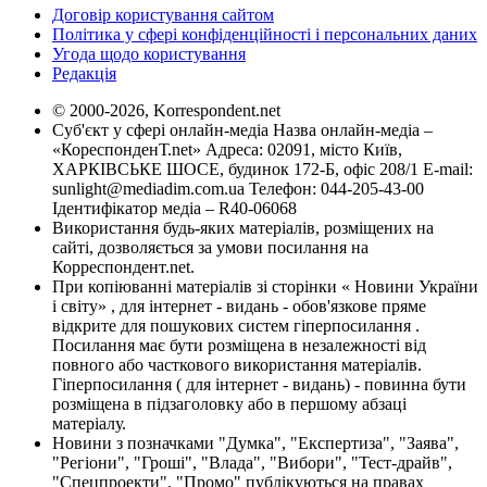
Договір користування сайтом
Політика у сфері конфіденційності і персональних даних
Угода щодо користування
Редакція
© 2000-2026, Korrespondent.net
Суб'єкт у сфері онлайн-медіа Назва онлайн-медіа –
«КореспонденТ.net» Адреса: 02091, місто Київ,
ХАРКІВСЬКЕ ШОСЕ, будинок 172-Б, офіс 208/1 E-mail:
sunlight@mediadim.com.ua
Телефон: 044-205-43-00
Ідентифікатор медіа – R40-06068
Використання будь-яких матеріалів, розміщених на
сайті, дозволяється за умови посилання на
Корреспондент.net.
При копіюванні матеріалів зі сторінки « Новини України
і світу» , для інтернет - видань - обов'язкове пряме
відкрите для пошукових систем гіперпосилання .
Посилання має бути розміщена в незалежності від
повного або часткового використання матеріалів.
Гіперпосилання ( для інтернет - видань) - повинна бути
розміщена в підзаголовку або в першому абзаці
матеріалу.
Новини з позначками "Думка", "Експертиза", "Заява",
"Регіони", "Гроші", "Влада", "Вибори", "Тест-драйв",
"Спецпроекти", "Промо" публікуються на правах