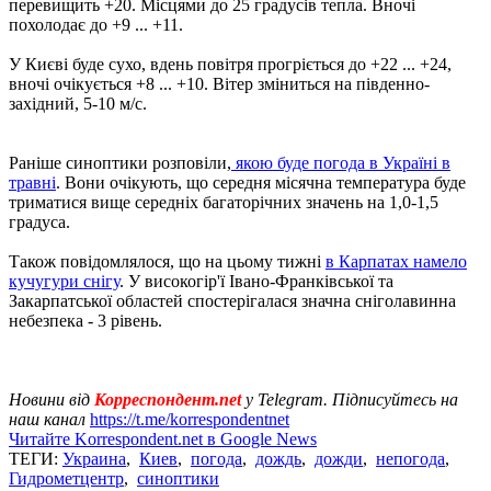
перевищить +20. Місцями до 25 градусів тепла. Вночі
похолодає до +9 ... +11.
У Києві буде сухо, вдень повітря прогріється до +22 ... +24,
вночі очікується +8 ... +10. Вітер зміниться на південно-
західний, 5-10 м/с.
Раніше синоптики розповіли,
якою буде погода в Україні в
травні
. Вони очікують, що середня місячна температура буде
триматися вище середніх багаторічних значень на 1,0-1,5
градуса.
Також повідомлялося, що на цьому тижні
в Карпатах намело
кучугури снігу
. У високогір'ї Івано-Франківської та
Закарпатської областей спостерігалася значна сніголавинна
небезпека - 3 рівень.
Новини від
Корреспондент.net
у Telegram. Підписуйтесь на
наш канал
https://t.me/korrespondentnet
Читайте Korrespondent.net в Google News
ТЕГИ:
Украина
,
Киев
,
погода
,
дождь
,
дожди
,
непогода
,
Гидрометцентр
,
синоптики