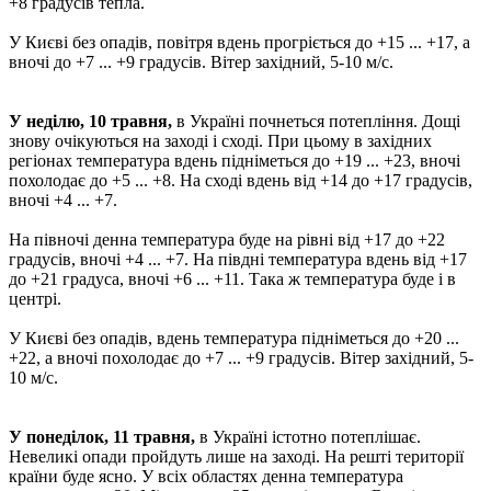
+8 градусів тепла.
У Києві без опадів, повітря вдень прогріється до +15 ... +17, а
вночі до +7 ... +9 градусів. Вітер західний, 5-10 м/с.
У неділю, 10 травня,
в Україні почнеться потепління. Дощі
знову очікуються на заході і сході. При цьому в західних
регіонах температура вдень підніметься до +19 ... +23, вночі
похолодає до +5 ... +8. На сході вдень від +14 до +17 градусів,
вночі +4 ... +7.
На півночі денна температура буде на рівні від +17 до +22
градусів, вночі +4 ... +7. На півдні температура вдень від +17
до +21 градуса, вночі +6 ... +11. Така ж температура буде і в
центрі.
У Києві без опадів, вдень температура підніметься до +20 ...
+22, а вночі похолодає до +7 ... +9 градусів. Вітер західний, 5-
10 м/с.
У понеділок, 11 травня,
в Україні істотно потеплішає.
Невеликі опади пройдуть лише на заході. На решті території
країни буде ясно. У всіх областях денна температура