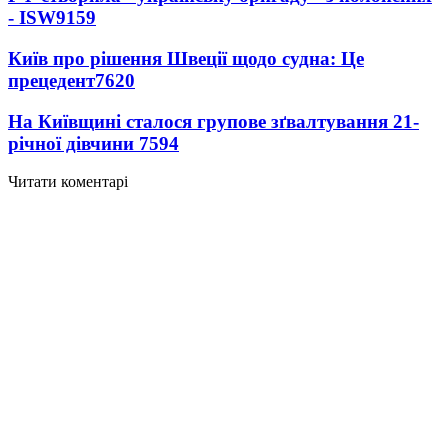
- ISW
9159
Київ про рішення Швеції щодо судна: Це
прецедент
7620
На Київщині сталося групове зґвалтування 21-
річної дівчини
7594
Читати коментарі