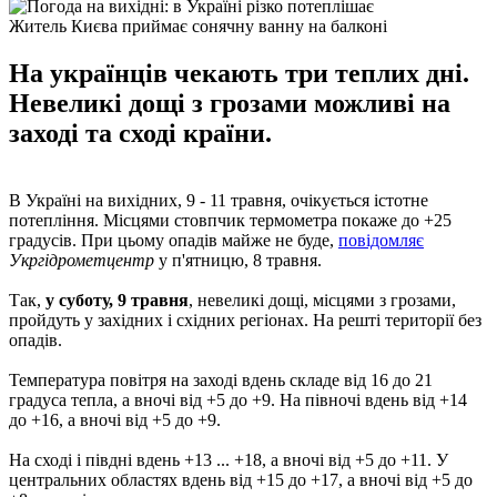
Житель Києва приймає сонячну ванну на балконі
На українців чекають три теплих дні.
Невеликі дощі з грозами можливі на
заході та сході країни.
В Україні на вихідних, 9 - 11 травня, очікується істотне
потепління. Місцями стовпчик термометра покаже до +25
градусів. При цьому опадів майже не буде,
повідомляє
Укргідрометцентр
у п'ятницю, 8 травня.
Так,
у суботу, 9 травня
, невеликі дощі, місцями з грозами,
пройдуть у західних і східних регіонах. На решті території без
опадів.
Температура повітря на заході вдень складе від 16 до 21
градуса тепла, а вночі від +5 до +9. На півночі вдень від +14
до +16, а вночі від +5 до +9.
На сході і півдні вдень +13 ... +18, а вночі від +5 до +11. У
центральних областях вдень від +15 до +17, а вночі від +5 до