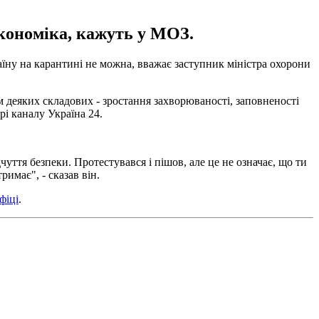
кономіка, кажуть у МОЗ.
аїну на карантині не можна, вважає заступник міністра охорони
деяких складових - зростання захворюваності, заповненості
рі каналу Україна 24.
уття безпеки. Протестувався і пішов, але це не означає, що ти
имає", - сказав він.
фіці
.