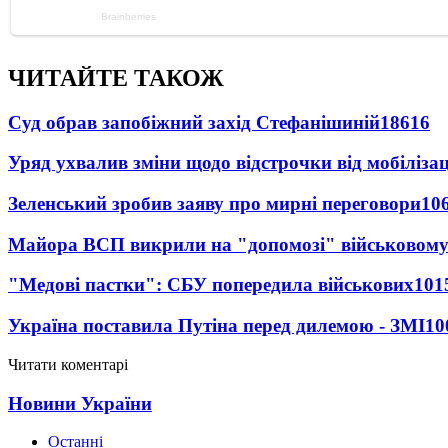
ЧИТАЙТЕ ТАКОЖ
Суд обрав запобіжний захід Стефанішиній
18616
Уряд ухвалив зміни щодо відстрочки від мобілізац
Зеленський зробив заяву про мирні переговори
10
Майора ВСП викрили на "допомозі" військовому
"Медові пастки": СБУ попередила військових
101
Україна поставила Путіна перед дилемою - ЗМІ
10
Читати коментарі
Новини України
Останні