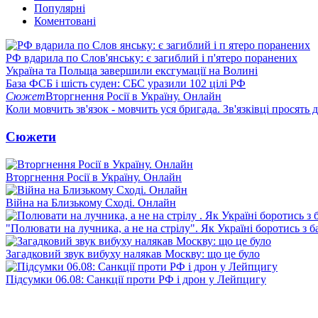
Популярні
Коментовані
РФ вдарила по Слов'янську: є загиблий і п'ятеро поранених
Україна та Польща завершили ексгумації на Волині
База ФСБ і шість суден: СБС уразили 102 цілі РФ
Сюжет
Вторгнення Росії в Україну. Онлайн
Коли мовчить зв'язок - мовчить уся бригада. Зв'язківці просять
Сюжети
Вторгнення Росії в Україну. Онлайн
Війна на Близькому Сході. Онлайн
"Полювати на лучника, а не на стрілу". Як Україні боротись з 
Загадковий звук вибуху налякав Москву: що це було
Підсумки 06.08: Санкції проти РФ і дрон у Лейпцигу