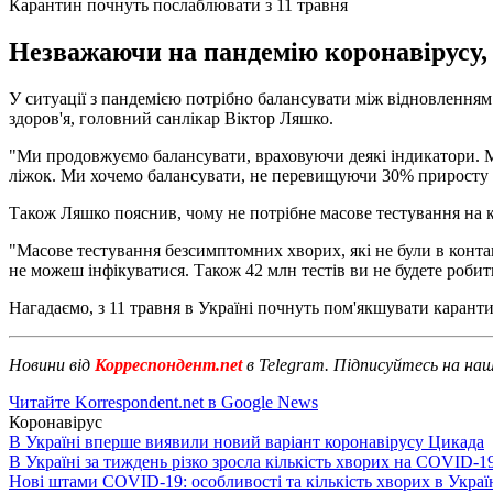
Карантин почнуть послаблювати з 11 травня
Незважаючи на пандемію коронавірусу, 
У ситуації з пандемією потрібно балансувати між відновленням
здоров'я, головний санлікар Віктор Ляшко.
"Ми продовжуємо балансувати, враховуючи деякі індикатори. М
ліжок. Ми хочемо балансувати, не перевищуючи 30% приросту в по
Також Ляшко пояснив, чому не потрібне масове тестування на к
"Масове тестування безсимптомних хворих, які не були в контакт
не можеш інфікуватися. Також 42 млн тестів ви не будете робит
Нагадаємо, з 11 травня в Україні почнуть пом'якшувати каран
Новини від
Корреспондент.net
в Telegram. Підписуйтесь на на
Читайте Korrespondent.net в Google News
Коронавірус
В Україні вперше виявили новий варіант коронавірусу Цикада
В Україні за тиждень різко зросла кількість хворих на COVID-1
Нові штами COVID-19: особливості та кількість хворих в Украї