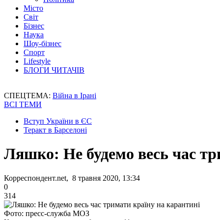
Місто
Світ
Бізнес
Наука
Шоу-бізнес
Спорт
Lifestyle
БЛОГИ ЧИТАЧІВ
СПЕЦТЕМА:
Війна в Ірані
ВСІ ТЕМИ
Вступ України в ЄС
Теракт в Барселоні
Ляшко: Не будемо весь час тр
Корреспондент.net, 8 травня 2020, 13:34
0
314
Фото: пресс-служба МОЗ