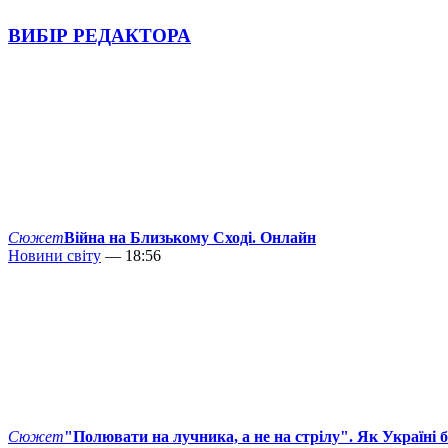
ВИБІР РЕДАКТОРА
Сюжет
Війна на Близькому Сході. Онлайн
Новини світу
— 18:56
Сюжет
"Полювати на лучника, а не на стрілу". Як Україні 