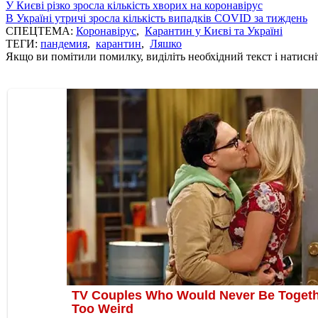
У Києві різко зросла кількість хворих на коронавірус
В Україні утричі зросла кількість випадків COVID за тиждень
СПЕЦТЕМА:
Коронавірус
,
Карантин у Києві та Україні
ТЕГИ:
пандемия
,
карантин
,
Ляшко
Якщо ви помітили помилку, виділіть необхідний текст і натисніт