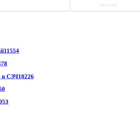
ії
11554
678
 в СЗЧ
10226
50
053