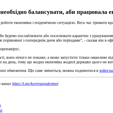
необхідно балансувати, аби працювала е
 роботи економіки і епідемічною ситуацією. Весь час тримати кр
и будемо послаблювати або посилювати карантин з урахуванням 
рівнянні з попереднім днем ​​або періодами", - сказав він в ефі
оронавірус.
і, воно нічого не покаже, а може запустити тільки оманливе відч
и на день, тому що жодна економіка жодної держави цього не витр
тинні обмеження. Що саме зміниться, можна подивитися в
інфогра
ш канал
https://t.me/korrespondentnet
9
ні