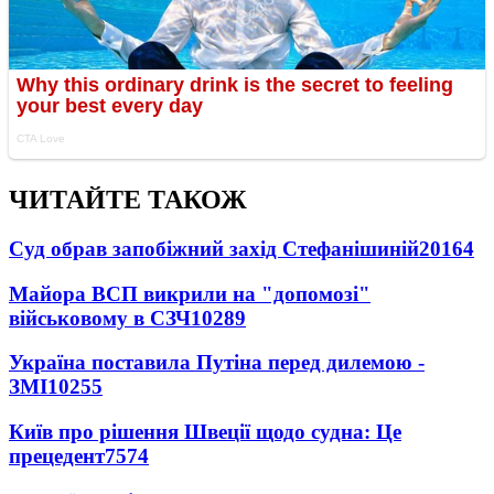
ЧИТАЙТЕ ТАКОЖ
Суд обрав запобіжний захід Стефанішиній
20164
Майора ВСП викрили на "допомозі"
військовому в СЗЧ
10289
Україна поставила Путіна перед дилемою -
ЗМІ
10255
Київ про рішення Швеції щодо судна: Це
прецедент
7574