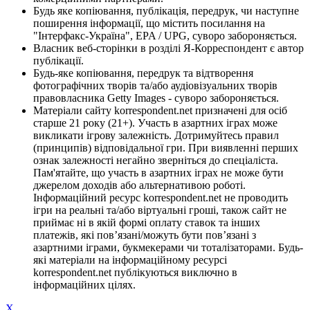
Будь яке копіювання, публікація, передрук, чи наступне
поширення інформації, що містить посилання на
"Інтерфакс-Україна", EPA / UPG, суворо забороняється.
Власник веб-сторінки в розділі Я-Корреспондент є автор
публікації.
Будь-яке копіювання, передрук та відтворення
фотографічних творів та/або аудіовізуальних творів
правовласника Getty Images - суворо забороняється.
Матеріали сайту korrespondent.net призначені для осіб
старше 21 року (21+). Участь в азартних іграх може
викликати ігрову залежність. Дотримуйтесь правил
(принципів) відповідальної гри. При виявленні перших
ознак залежності негайно зверніться до спеціаліста.
Пам'ятайте, що участь в азартних іграх не може бути
джерелом доходів або альтернативою роботі.
Інформаційний ресурс korrespondent.net не проводить
ігри на реальні та/або віртуальні гроші, також сайт не
приймає ні в якій формі оплату ставок та інших
платежів, які пов’язані/можуть бути пов’язані з
азартними іграми, букмекерами чи тоталізаторами. Будь-
які матеріали на інформаційному ресурсі
korrespondent.net публікуються виключно в
інформаційних цілях.
X