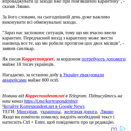
впроваджувати ці заходи вже при пом'якшенні карантину", -
сказав Ляшко.
За його словами, на сьогоднішній день дуже важливо
виконувати всі обмежувальні заходи.
"Зараз нас заспокоює ситуація, тому що ми вчасно ввели
карантин. Передчасний вихід з карантину може звести
нанівець все те, що ми робили протягом цих двох місяців", -
заявив санлікар.
Як писав
Корреспондент
, за кордоном
потребують допомоги
майже 18 тисяч українців.
Нагадаємо, за останню добу
в Україну евакуювали
авіарейсами
майже 800 осіб.
Новини від
Корреспондент.net
в Telegram. Підписуйтесь на
наш канал
https://t.me/korrespondentnet
Читайте Korrespondent.net в Google News
ТЕГИ:
Минздрав
,
украинцы
,
железная дорога
,
Ляшко
Якщо ви помітили помилку, виділіть необхідний текст і
натисніть Ctrl + Enter, щоб повідомити про це редакцію.