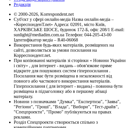
Редакція
© 2000-2026, Korrespondent.net
Суб'єкт у сфері онлайн-медіа Назва онлайн-медіа –
«КореспонденТ.net» Адреса: 02091, місто Київ,
ХАРКІВСЬКЕ ШОСЕ, будинок 172-Б, офіс 208/1 E-mail:
sunlight@mediadim.com.ua
Телефон: 044-205-43-00
Ідентифікатор медіа – R40-06068
Використання будь-яких матеріалів, розміщених на
сайті, дозволяється за умови посилання на
Корреспондент.net.
При копіюванні матеріалів зі сторінки « Новини України
і світу» , для інтернет - видань - обов'язкове пряме
відкрите для пошукових систем гіперпосилання .
Посилання має бути розміщена в незалежності від
повного або часткового використання матеріалів.
Гіперпосилання ( для інтернет - видань) - повинна бути
розміщена в підзаголовку або в першому абзаці
матеріалу.
Новини з позначками "Думка", "Експертиза", "Заява",
"Регіони", "Гроші", "Влада", "Вибори", "Тест-драйв",
"Спецпроекти", "Промо" публікуються на правах
реклами.
Розділ Спецпроекти створюється спільно з
комерційними партнерами.