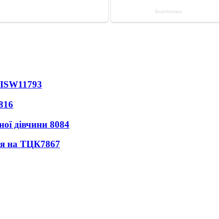
 ISW
11793
816
ної дівчини
8084
ся на ТЦК
7867