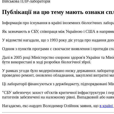
Військова ПЛР-лабораторія
Публікації на цю тему мають ознаки сп
Інформація про існування в країні іноземних біологічних лабора
Як зазначають в СБУ, співпраця між Україною і США в напрямку
У відомстві нагадали, що з 1993 року діє угода про надання доп
Одним з пунктів програми є своєчасне виявлення і протидія с
Далі в 2005 році Міністерство охорони здоров'я України та Мі
бути використані в ході розробки біологічної зброї.
У рамках угоди було модернізовано низку державних лабораторі
проведено ремонт, оновлено обладнання, закуплені витратні ма
Ці лабораторії фінансуються з держбюджету, підпорядковані Мін
"СБУ забезпечує захист об'єктів критичної інфраструктури і пер
патогенів забезпечені на належному рівні. Випадковий або навм
Нагадаємо, екс-нардеп Володимир Олійник заявив, що
в країн