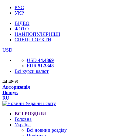
РУС
УКР
ВІДЕО
ФОТО
НАЙПОПУЛЯРНІШІ
СПЕЦПРОЕКТИ
USD
USD
44.4869
EUR
51.3348
Всі курси валют
44.4869
Авторизація
Пошук
RU
ВСІ РОЗДІЛИ
Головна
Україна
Всі новини розділу
Політика