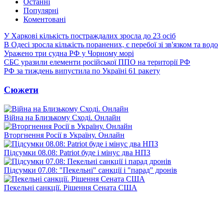
Останні
Популярні
Коментовані
У Харкові кількість постраждалих зросла до 23 осіб
В Одесі зросла кількість поранених, є перебої зі зв'язком та вод
Уражено три судна РФ у Чорному морі
СБС уразили елементи російської ППО на території РФ
РФ за тиждень випустила по Україні 61 ракету
Сюжети
Війна на Близькому Сході. Онлайн
Вторгнення Росії в Україну. Онлайн
Підсумки 08.08: Patriot буде і мінус два НПЗ
Підсумки 07.08: "Пекельні" санкції і "парад" дронів
Пекельні санкції. Рішення Сената США