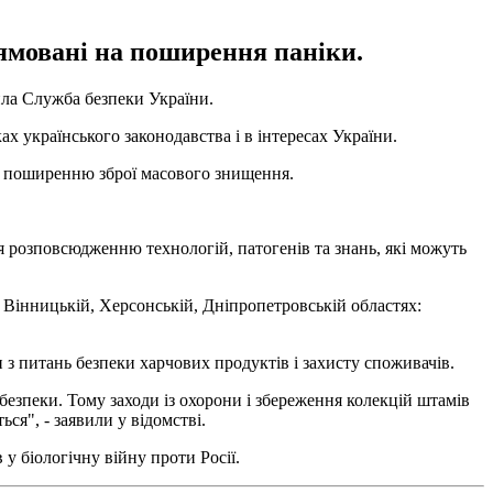
рямовані на поширення паніки.
вила Служба безпеки України.
х українського законодавства і в інтересах України.
ння поширенню зброї масового знищення.
я розповсюдженню технологій, патогенів та знань, які можуть
, Вінницькій, Херсонській, Дніпропетровській областях:
 з питань безпеки харчових продуктів і захисту споживачів.
ебезпеки. Тому заходи із охорони і збереження колекцій штамів
ся", - заявили у відомстві.
у біологічну війну проти Росії.