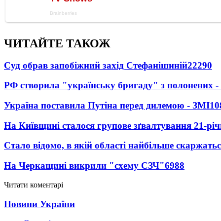
ЧИТАЙТЕ ТАКОЖ
Суд обрав запобіжний захід Стефанішиній
22290
РФ створила "українську бригаду" з полонених -
Україна поставила Путіна перед дилемою - ЗМІ
10
На Київщині сталося групове зґвалтування 21-річ
Стало відомо, в якій області найбільше скаржать
На Черкащині викрили "схему СЗЧ"
6988
Читати коментарі
Новини України