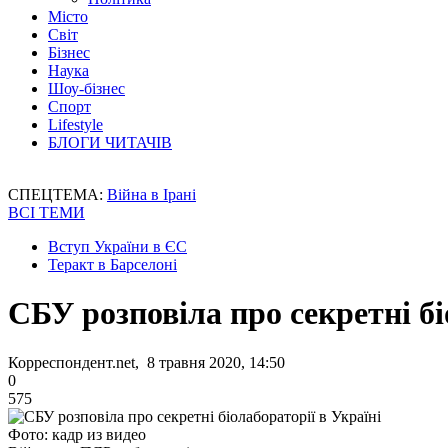
Місто
Світ
Бізнес
Наука
Шоу-бізнес
Спорт
Lifestyle
БЛОГИ ЧИТАЧІВ
СПЕЦТЕМА:
Війна в Ірані
ВСІ ТЕМИ
Вступ України в ЄС
Теракт в Барселоні
СБУ розповіла про секретні бі
Корреспондент.net, 8 травня 2020, 14:50
0
575
Фото: кадр из видео