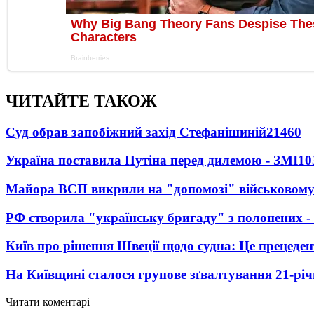
ЧИТАЙТЕ ТАКОЖ
Суд обрав запобіжний захід Стефанішиній
21460
Україна поставила Путіна перед дилемою - ЗМІ
10
Майора ВСП викрили на "допомозі" військовому
РФ створила "українську бригаду" з полонених -
Київ про рішення Швеції щодо судна: Це прецеден
На Київщині сталося групове зґвалтування 21-річ
Читати коментарі