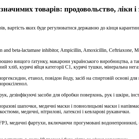
значимих товарів: продовольство, ліки і 
рів, вартість яких буде регулюватися державою до кінця каранти
nd beta-lactamase inhibitor, Ampicillin, Amoxicillin, Ceftriaxone, M
рошно вищого ґатунку, макарони українського виробництва, а т
й хліб, курячі яйця категорії С1, курячі тушки, мінеральна нег
ргексидин, етанол, повідон йоду, засіб на спиртовій основі для п
лороксіленол.
к, дезінфікуючі засоби для обробки поверхонь, рук і шкіри, інс
норазові шапочки, медичні маски і повнолицьові маски і напівма
костюми, медичні, нітрилові, латексні і кевларові рукавички.
FFP3, медичні фартухи, включаючи прогумовані водонепроникні, о