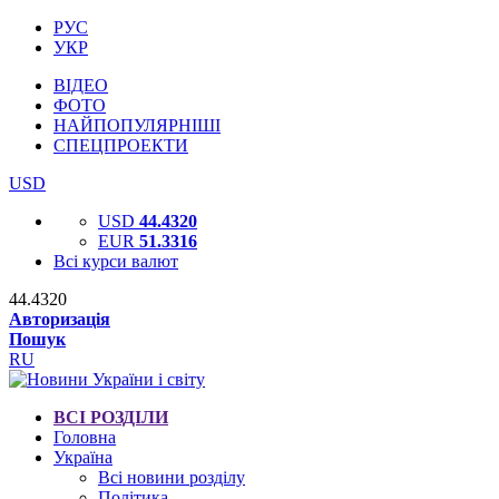
РУС
УКР
ВІДЕО
ФОТО
НАЙПОПУЛЯРНІШІ
СПЕЦПРОЕКТИ
USD
USD
44.4320
EUR
51.3316
Всі курси валют
44.4320
Авторизація
Пошук
RU
ВСІ РОЗДІЛИ
Головна
Україна
Всі новини розділу
Політика