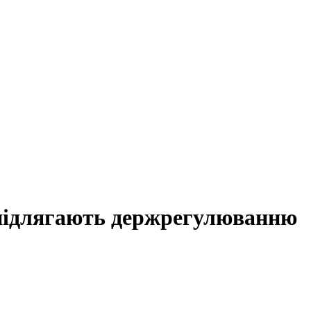
о підлягають держрегулюванню