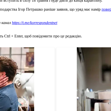
 вступить в силу 18 травня і буде діяти до кінця карантину.
осподарства Ігор Петрашко раніше заявив, що уряд має намір
повер
ш канал
https://t.me/korrespondentnet
ь Ctrl + Enter, щоб повідомити про це редакцію.