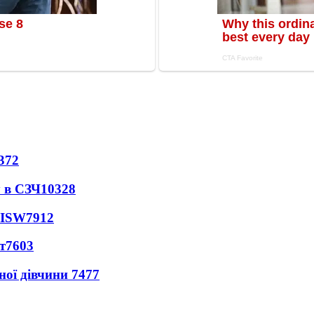
372
 в СЗЧ
10328
 ISW
7912
т
7603
ної дівчини
7477