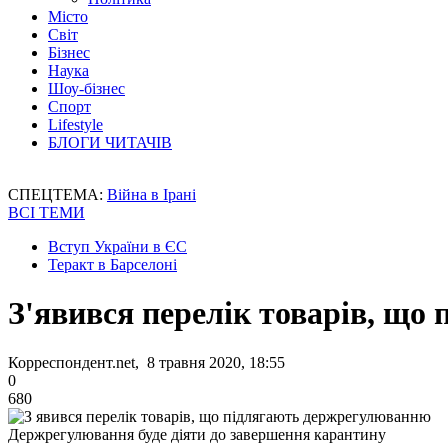
Місто
Світ
Бізнес
Наука
Шоу-бізнес
Спорт
Lifestyle
БЛОГИ ЧИТАЧІВ
СПЕЦТЕМА:
Війна в Ірані
ВСІ ТЕМИ
Вступ України в ЄС
Теракт в Барселоні
З'явився перелік товарів, щ
Корреспондент.net, 8 травня 2020, 18:55
0
680
Держрегулювання буде діяти до завершення карантину