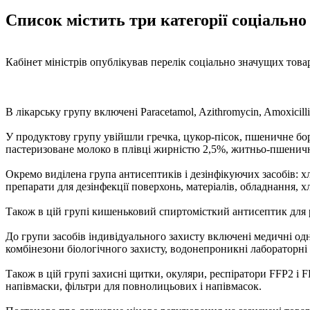
Список містить три категорії соціально 
Кабінет міністрів опублікував перелік соціально значущих това
В лікарську групу включені Paracetamol, Azithromycin, Amoxicillin a
У продуктову групу увійшли гречка, цукор-пісок, пшеничне бо
пастеризоване молоко в плівці жирністю 2,5%, житньо-пшенични
Окремо виділена група антисептиків і дезінфікуючих засобів: хло
препарати для дезінфекції поверхонь, матеріалів, обладнання, х
Також в цій групі кишеньковий спиртомісткий антисептик для ру
До групи засобів індивідуального захисту включені медичні од
комбінезони біологічного захисту, водонепроникні лабораторні 
Також в цій групі захисні щитки, окуляри, респіратори FFP2 і 
напівмаски, фільтри для повнолицьових і напівмасок.