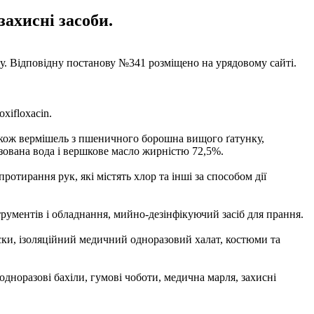
захисні засоби.
ну. Відповідну постанову №341 розміщено на урядовому сайті.
oxifloxacin.
акож вермішель з пшеничного борошна вищого ґатунку,
азована вода і вершкове масло жирністю 72,5%.
ротирання рук, які містять хлор та інші за способом дії
трументів і обладнання, мийно-дезінфікуючий засіб для прання.
ски, ізоляційний медичний одноразовий халат, костюми та
дноразові бахіли, гумові чоботи, медична марля, захисні