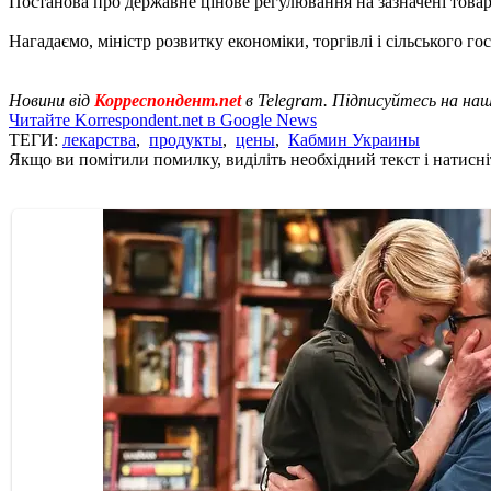
Постанова про державне цінове регулювання на зазначені товари
Нагадаємо, міністр розвитку економіки, торгівлі і сільського г
Новини від
Корреспондент.net
в Telegram. Підписуйтесь на на
Читайте Korrespondent.net в Google News
ТЕГИ:
лекарства
,
продукты
,
цены
,
Кабмин Украины
Якщо ви помітили помилку, виділіть необхідний текст і натисніт