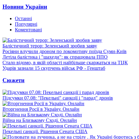
Новини України
Останні
Популярні
Коментовані
Балістичний терор: Зеленський зробив заяву
Росіяни влучили дроном по локомотиву поїзда Суми-Київ
Летіла балістика і "шахеди": як спрацювала ППО
Стало відомо, в якій області найбільше скаржаться на ТЦК
Ударів зазнали 15 скупчень військ РФ - Генштаб
Сюжети
Підсумки 07.08: "Пекельні" санкції і "парад" дронів
Вторгнення Росії в Україну. Онлайн
Війна на Близькому Сході. Онлайн
Пекельні санкції. Рішення Сената США