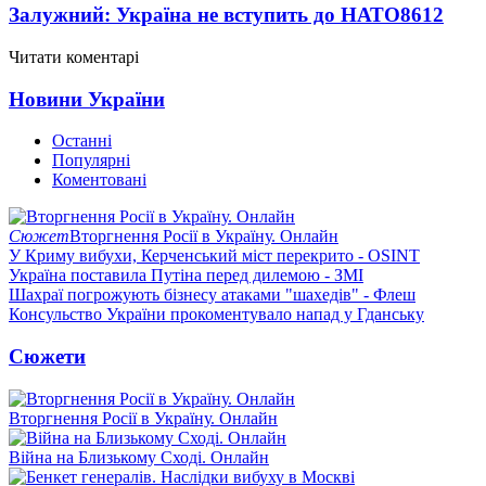
Залужний: Україна не вступить до НАТО
8612
Читати коментарі
Новини України
Останні
Популярні
Коментовані
Сюжет
Вторгнення Росії в Україну. Онлайн
У Криму вибухи, Керченський міст перекрито - OSINT
Україна поставила Путіна перед дилемою - ЗМІ
Шахраї погрожують бізнесу атаками "шахедів" - Флеш
Консульство України прокоментувало напад у Гданську
Сюжети
Вторгнення Росії в Україну. Онлайн
Війна на Близькому Сході. Онлайн