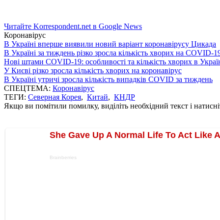
Читайте Korrespondent.net в Google News
Коронавірус
В Україні вперше виявили новий варіант коронавірусу Цикада
В Україні за тиждень різко зросла кількість хворих на COVID-1
Нові штами COVID-19: особливості та кількість хворих в Украї
У Києві різко зросла кількість хворих на коронавірус
В Україні утричі зросла кількість випадків COVID за тиждень
СПЕЦТЕМА:
Коронавірус
ТЕГИ:
Северная Корея
,
Китай
,
КНДР
Якщо ви помітили помилку, виділіть необхідний текст і натисніт