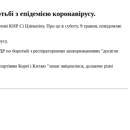
ьбі з епідемією коронавірусу.
ові КНР Сі Цзіньпіну. Про це в суботу, 9 травня, повідомляє
усу.
КНДР по боротьбі з респіраторними захворюваннями "досягли
партіями Кореї і Китаю "лише зміцнилися, долаючи різні