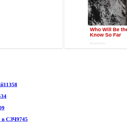
ії
11358
534
09
 в СЗЧ
9745