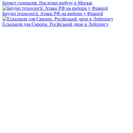
Бенкет генералів. Наслідки вибуху в Москві
Брудні технології. Атаки РФ на вибори у Франції
Ескалація для Європи. Російський дрон в Лейпцигу