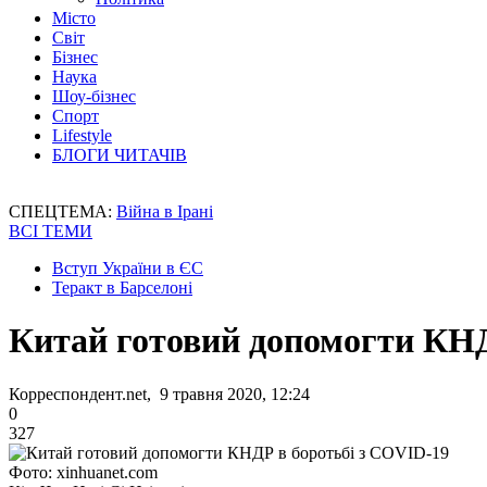
Місто
Світ
Бізнес
Наука
Шоу-бізнес
Спорт
Lifestyle
БЛОГИ ЧИТАЧІВ
СПЕЦТЕМА:
Війна в Ірані
ВСІ ТЕМИ
Вступ України в ЄС
Теракт в Барселоні
Китай готовий допомогти КНД
Корреспондент.net, 9 травня 2020, 12:24
0
327
Фото: xinhuanet.com