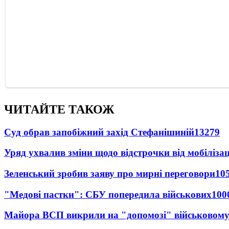
ЧИТАЙТЕ ТАКОЖ
Суд обрав запобіжний захід Стефанішиній
13279
Уряд ухвалив зміни щодо відстрочки від мобілізац
Зеленський зробив заяву про мирні переговори
10
"Медові пастки": СБУ попередила військових
100
Майора ВСП викрили на "допомозі" військовому