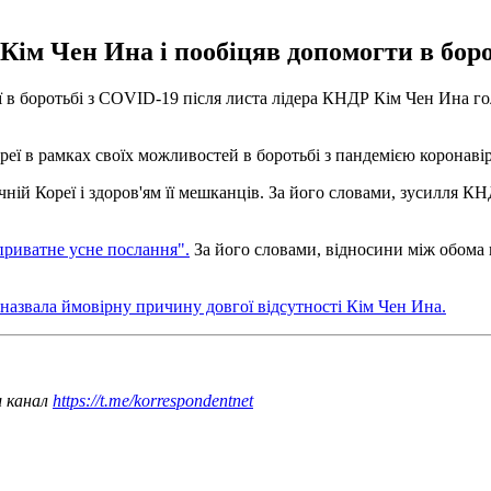
Кім Чен Ина і пообіцяв допомогти в борот
 в боротьбі з COVID-19 після листа лідера КНДР Кім Чен Ина гол
еї в рамках своїх можливостей в боротьбі з пандемією коронавір
чній Кореї і здоров'ям її мешканців. За його словами, зусилля 
приватне усне послання".
За його словами, відносини між обома 
назвала ймовірну причину довгої відсутності Кім Чен Ина.
ш канал
https://t.me/korrespondentnet