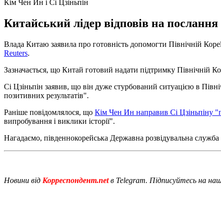
Кім Чен Ин і Сі Цзіньпін
Китайський лідер відповів на послання 
Влада Китаю заявила про готовність допомогти Північній Кореї
Reuters
.
Зазначається, що Китай готовий надати підтримку Північній Кор
Сі Цзіньпін заявив, що він дуже стурбований ситуацією в Півні
позитивних результатів".
Раніше повідомлялося, що
Кім Чен Ин направив Сі Цзіньпіну "
випробування і виклики історії".
Нагадаємо, південнокорейська Державна розвідувальна служба
Новини від
Корреспондент.net
в Telegram. Підписуйтесь на на