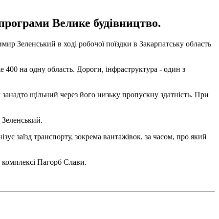
 програми Велике будівництво.
мир Зеленський в ході робочої поїздки в Закарпатську область
же 400 на одну область. Дороги, інфраструктура - один з
у занадто щільний через його низьку пропускну здатність. При
 Зеленський.
зує заїзд транспорту, зокрема вантажівок, за часом, про який
у комплексі Пагорб Слави.