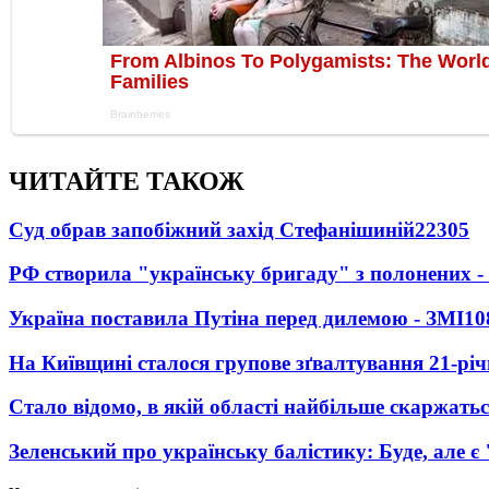
ЧИТАЙТЕ ТАКОЖ
Суд обрав запобіжний захід Стефанішиній
22305
РФ створила "українську бригаду" з полонених -
Україна поставила Путіна перед дилемою - ЗМІ
10
На Київщині сталося групове зґвалтування 21-річ
Стало відомо, в якій області найбільше скаржать
Зеленський про українську балістику: Буде, але є