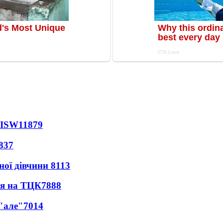
 ISW
11879
837
ної дівчини
8113
ся на ТЦК
7888
 "але"
7014