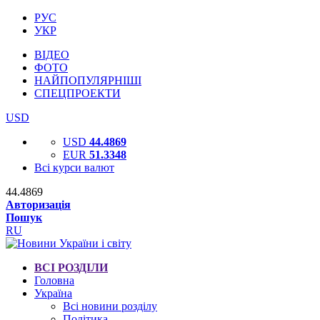
РУС
УКР
ВІДЕО
ФОТО
НАЙПОПУЛЯРНІШІ
СПЕЦПРОЕКТИ
USD
USD
44.4869
EUR
51.3348
Всі курси валют
44.4869
Авторизація
Пошук
RU
ВСІ РОЗДІЛИ
Головна
Україна
Всі новини розділу
Політика