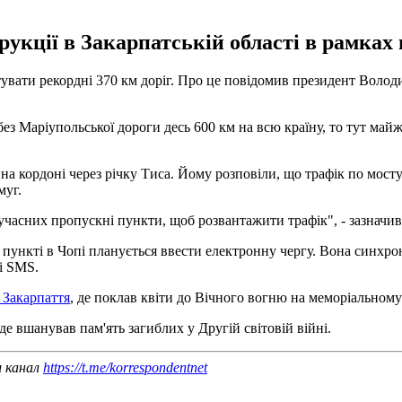
рукції в Закарпатській області в рамках
увати рекордні 370 км доріг. Про це повідомив президент Володи
 без Маріупольської дороги десь 600 км на всю країну, то тут май
на кордоні через річку Тиса. Йому розповіли, що трафік по мост
муг.
часних пропускні пункти, щоб розвантажити трафік", - зазначив
пункті в Чопі планується ввести електронну чергу. Вона синхроні
і SMS.
 Закарпаття
, де поклав квіти до Вічного вогню на меморіальном
 де вшанував пам'ять загиблих у Другій світовій війні.
ш канал
https://t.me/korrespondentnet