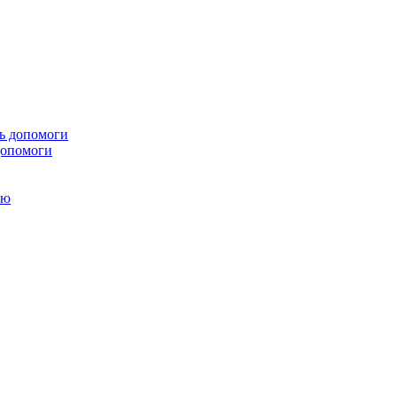
 допомоги
ою