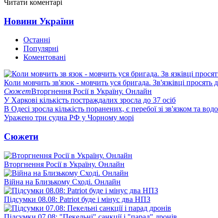
Читати коментарі
Новини України
Останні
Популярні
Коментовані
Коли мовчить зв'язок - мовчить уся бригада. Зв'язківці просять
Сюжет
Вторгнення Росії в Україну. Онлайн
У Харкові кількість постраждалих зросла до 37 осіб
В Одесі зросла кількість поранених, є перебої зі зв'язком та вод
Уражено три судна РФ у Чорному морі
Сюжети
Вторгнення Росії в Україну. Онлайн
Війна на Близькому Сході. Онлайн
Підсумки 08.08: Patriot буде і мінус два НПЗ
Підсумки 07.08: "Пекельні" санкції і "парад" дронів