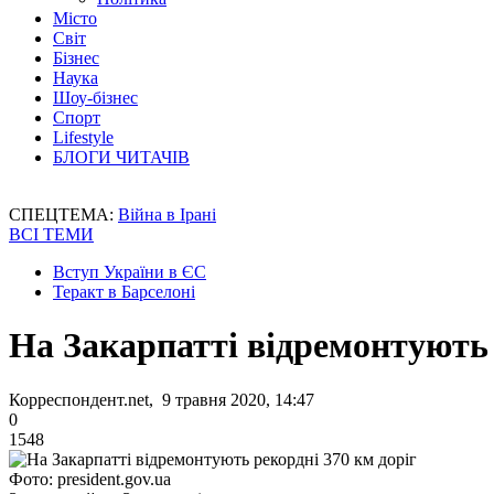
Місто
Світ
Бізнес
Наука
Шоу-бізнес
Спорт
Lifestyle
БЛОГИ ЧИТАЧІВ
СПЕЦТЕМА:
Війна в Ірані
ВСІ ТЕМИ
Вступ України в ЄС
Теракт в Барселоні
На Закарпатті відремонтують 
Корреспондент.net, 9 травня 2020, 14:47
0
1548
Фото: president.gov.ua