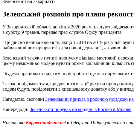
Зеленський на Закарпатті
Зеленський розповів про плани реконст
У Закарпатській області до кінця 2020 року планують відремонт
в суботу, 9 травня, передає прес-служба Офісу президента.
"Це дійсно велика кількість, якщо з 2018 на 2019 рік у нас було
найважливіших пріоритетів для нашої держави", - заявив він.
Зеленський також в пункті пропуску відвідав мостовий перехід 
цьому неможливо модернізувати об'єкт, збільшивши кількість с
"Будемо працювати над тим, щоб зробити ще два нормальних су
Також повідомляється, що для оптимізації руху на пропускному 
водіям будуть повідомляти в спеціальному додатку або у вигляд
Нагадаємо, сьогодні
Зеленський приїхав з робочою поїздкою на
Напередодні
Зеленський побував на кордоні з Росією в Мілове
,
Новини від
Корреспондент.net
в Telegram. Підписуйтесь на на