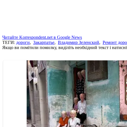
Читайте Korrespondent.net в Google News
ТЕГИ:
дороги
,
Закарпатье
,
Владимир Зеленский
,
Ремонт доро
Якщо ви помітили помилку, виділіть необхідний текст і натисніт