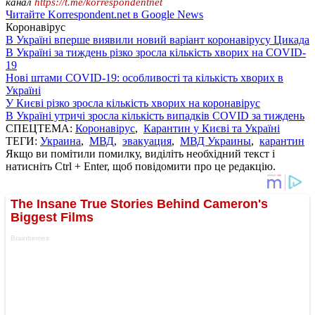
канал
https://t.me/korrespondentnet
Читайте Korrespondent.net в Google News
Коронавірус
В Україні вперше виявили новий варіант коронавірусу Цикада
В Україні за тиждень різко зросла кількість хворих на COVID-
19
Нові штами COVID-19: особливості та кількість хворих в
Україні
У Києві різко зросла кількість хворих на коронавірус
В Україні утричі зросла кількість випадків COVID за тиждень
СПЕЦТЕМА:
Коронавірус
,
Карантин у Києві та Україні
ТЕГИ:
Украина
,
МВД
,
эвакуация
,
МВД Украины
,
карантин
Якщо ви помітили помилку, виділіть необхідний текст і
натисніть Ctrl + Enter, щоб повідомити про це редакцію.