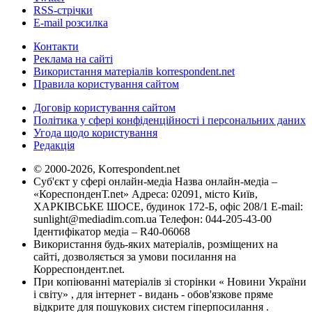
RSS-стрічки
E-mail розсилка
Контакти
Реклама на сайті
Використання матеріалів korrespondent.net
Правила користування сайтом
Договір користування сайтом
Політика у сфері конфіденційності і персональних даних
Угода щодо користування
Редакція
© 2000-2026, Korrespondent.net
Суб'єкт у сфері онлайн-медіа Назва онлайн-медіа –
«КореспонденТ.net» Адреса: 02091, місто Київ,
ХАРКІВСЬКЕ ШОСЕ, будинок 172-Б, офіс 208/1 E-mail:
sunlight@mediadim.com.ua
Телефон: 044-205-43-00
Ідентифікатор медіа – R40-06068
Використання будь-яких матеріалів, розміщених на
сайті, дозволяється за умови посилання на
Корреспондент.net.
При копіюванні матеріалів зі сторінки « Новини України
і світу» , для інтернет - видань - обов'язкове пряме
відкрите для пошукових систем гіперпосилання .