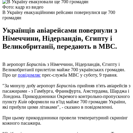
Фото: кадр из видео
В Україну евакуаційними рейсами повернулися ще 700
громадян
Українців авіарейсами повернули з
Німеччини, Нідерландів, Єгипту і
Великобританії, передають в МВС.
В аеропорт
Бориспіль
з Німеччини, Нідерландів, Єгипту і
Великобританії прилетіли майже 700 українських громадян.
Про це
повідомляє
прес-служба МВС у суботу, 9 травня.
"За минулу добу аеропорт
Бориспіль
прийняв п'ять авіарейсів з
пасажирами - з Гамбурга, Франкфурта, Амстердама, Шарджа і
Лондона. Прикордонники Окремого контрольно-пропускного
пункту
Київ
оформили на в'їзд майже 700 громадян України,
які прибули цими літаками", - сказано в повідомленні.
При цьому прикордонники провели температурний скринінг
кожного пасажира.