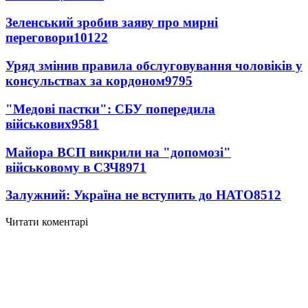
Зеленський зробив заяву про мирні
переговори
10122
Уряд змінив правила обслуговування чоловіків у
консульствах за кордоном
9795
"Медові пастки": СБУ попередила
військових
9581
Майора ВСП викрили на "допомозі"
військовому в СЗЧ
8971
Залужний: Україна не вступить до НАТО
8512
Читати коментарі