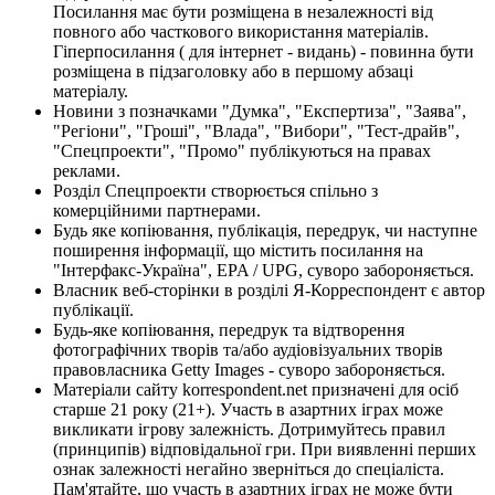
Посилання має бути розміщена в незалежності від
повного або часткового використання матеріалів.
Гіперпосилання ( для інтернет - видань) - повинна бути
розміщена в підзаголовку або в першому абзаці
матеріалу.
Новини з позначками "Думка", "Експертиза", "Заява",
"Регіони", "Гроші", "Влада", "Вибори", "Тест-драйв",
"Спецпроекти", "Промо" публікуються на правах
реклами.
Розділ Спецпроекти створюється спільно з
комерційними партнерами.
Будь яке копіювання, публікація, передрук, чи наступне
поширення інформації, що містить посилання на
"Інтерфакс-Україна", EPA / UPG, суворо забороняється.
Власник веб-сторінки в розділі Я-Корреспондент є автор
публікації.
Будь-яке копіювання, передрук та відтворення
фотографічних творів та/або аудіовізуальних творів
правовласника Getty Images - суворо забороняється.
Матеріали сайту korrespondent.net призначені для осіб
старше 21 року (21+). Участь в азартних іграх може
викликати ігрову залежність. Дотримуйтесь правил
(принципів) відповідальної гри. При виявленні перших
ознак залежності негайно зверніться до спеціаліста.
Пам'ятайте, що участь в азартних іграх не може бути