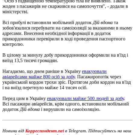
"Осіб з підвищеною температурою тіла не виявлено. Також
жоден з пасажирів не скаржився на самопочуття", - додали в
міністерстві.
Всі прибулі встановили мобільний додаток
Дій вдома
та
зобов'язалися перебувати на самоізоляції за вказаними в ньому
адресами. Внесення необхідної інформації в додаток
прикордонники перевірили в ході проведення паспортного
контролю.
В цілому за минулу добу прикордонники оформили на в'їзд і
виїзд 13,5 тисячі громадян.
Нагадаємо, що днем ​​раніше в Україну
евакуювали
авіарейсами майже 800 осіб за добу
. Пасажиропотік через
український кордон трохи зріс. Протягом доби кордон на в'їзд
і на виїзд перетнуло майже 14 тисяч осіб.
Перед цим в Україну
евакуювали майже 500 людей за добу
.
Всі пасажири авіарейсів, крім одного, встановили мобільний
додаток
Дій вдома
і вирушили на самоізоляцію.
Новини від
Корреспондент.net
в Telegram. Підписуйтесь на наш