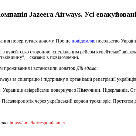
компанія Jazeera Airways. Усі евакуйова
жання повернутися додому. Про це
повідомляє
посольство України 
сті з кувейтсько стороною, спеціальним рейсом кувейтської авіак
тьківщину", - сказано в повідомленні.
ем проживання і встановили додаток
Дій вдома.
ays за співпрацю і підтримку в організації репатріації українців
н
. Українців авіарейсами повернули з Німеччини, Нідерландів, Єг
. Пасажиропотік через український кордон трохи зріс. Протягом до
канал
https://t.me/korrespondentnet