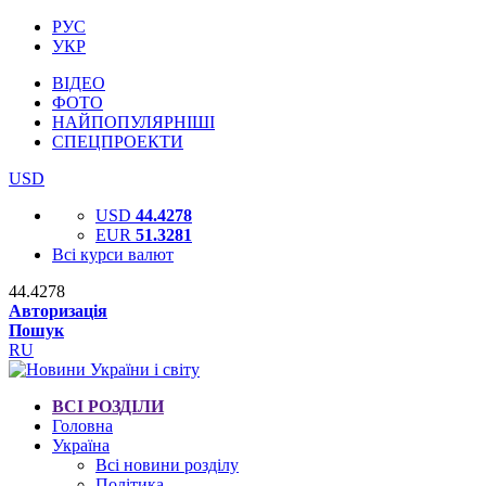
РУС
УКР
ВІДЕО
ФОТО
НАЙПОПУЛЯРНІШІ
СПЕЦПРОЕКТИ
USD
USD
44.4278
EUR
51.3281
Всі курси валют
44.4278
Авторизація
Пошук
RU
ВСІ РОЗДІЛИ
Головна
Україна
Всі новини розділу
Політика