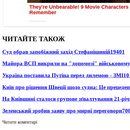
ЧИТАЙТЕ ТАКОЖ
Суд обрав запобіжний захід Стефанішиній
19401
Майора ВСП викрили на "допомозі" військовому
Україна поставила Путіна перед дилемою - ЗМІ
10
Київ про рішення Швеції щодо судна: Це прецеден
На Київщині сталося групове зґвалтування 21-річ
Зеленський зробив заяву про мирні переговори
70
Читати коментарі