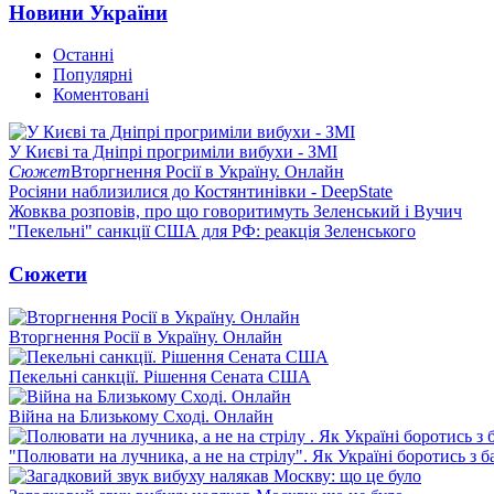
Новини України
Останні
Популярні
Коментовані
У Києві та Дніпрі прогриміли вибухи - ЗМІ
Сюжет
Вторгнення Росії в Україну. Онлайн
Росіяни наблизилися до Костянтинівки - DeepState
Жовква розповів, про що говоритимуть Зеленський і Вучич
"Пекельні" санкції США для РФ: реакція Зеленського
Сюжети
Вторгнення Росії в Україну. Онлайн
Пекельні санкції. Рішення Сената США
Війна на Близькому Сході. Онлайн
"Полювати на лучника, а не на стрілу". Як Україні боротись з 