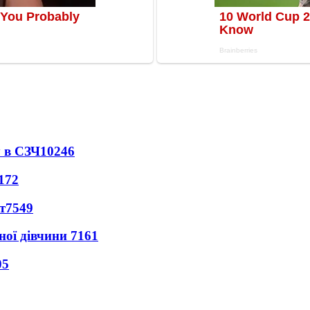
 в СЗЧ
10246
172
т
7549
ної дівчини
7161
05