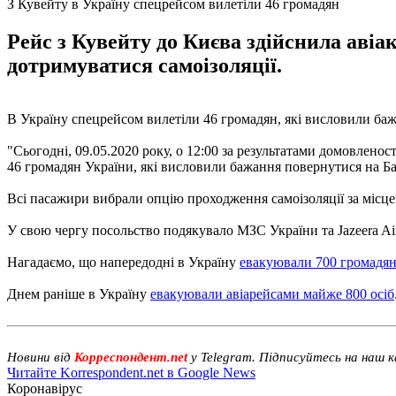
З Кувейту в Україну спецрейсом вилетіли 46 громадян
Рейс з Кувейту до Києва здійснила авіа
дотримуватися самоізоляції.
В Україну спецрейсом вилетіли 46 громадян, які висловили ба
"Сьогодні, 09.05.2020 року, о 12:00 за результатами домовлено
46 громадян України, які висловили бажання повернутися на Ба
Всі пасажири вибрали опцію проходження самоізоляції за місц
У свою чергу посольство подякувало МЗС України та Jazeera Airw
Нагадаємо, що напередодні в Україну
евакуювали 700 громадя
Днем раніше в Україну
евакуювали авіарейсами майже 800 осіб
Новини від
Корреспондент.net
у Telegram. Підписуйтесь на наш 
Читайте Korrespondent.net в Google News
Коронавірус