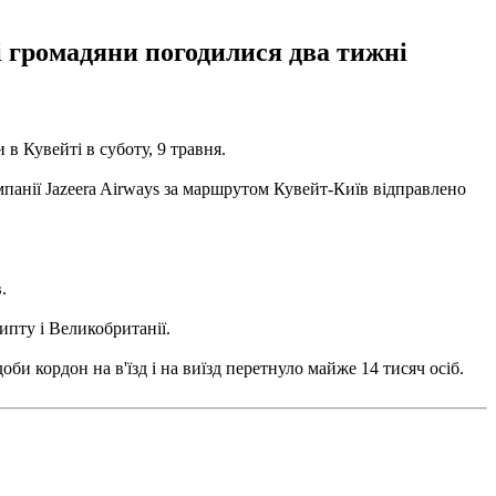
ні громадяни погодилися два тижні
в Кувейті в суботу, 9 травня.
омпанії Jazeera Airways за маршрутом Кувейт-Київ відправлено
.
ипту і Великобританії.
би кордон на в'їзд і на виїзд перетнуло майже 14 тисяч осіб.