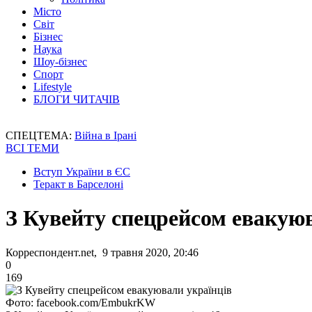
Місто
Світ
Бізнес
Наука
Шоу-бізнес
Спорт
Lifestyle
БЛОГИ ЧИТАЧІВ
СПЕЦТЕМА:
Війна в Ірані
ВСІ ТЕМИ
Вступ України в ЄС
Теракт в Барселоні
З Кувейту спецрейсом евакую
Корреспондент.net, 9 травня 2020, 20:46
0
169
Фото: facebook.com/EmbukrKW