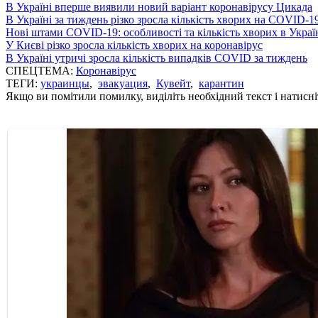
В Україні вперше виявили новий варіант коронавірусу Цикада
В Україні за тиждень різко зросла кількість хворих на COVID-1
Нові штами COVID-19: особливості та кількість хворих в Украї
У Києві різко зросла кількість хворих на коронавірус
В Україні утричі зросла кількість випадків COVID за тиждень
СПЕЦТЕМА:
Коронавірус
ТЕГИ:
украинцы
,
эвакуация
,
Кувейт
,
карантин
Якщо ви помітили помилку, виділіть необхідний текст і натисніт