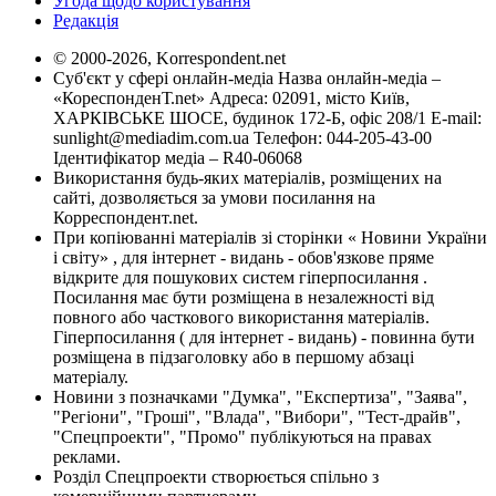
Угода щодо користування
Редакція
© 2000-2026, Korrespondent.net
Суб'єкт у сфері онлайн-медіа Назва онлайн-медіа –
«КореспонденТ.net» Адреса: 02091, місто Київ,
ХАРКІВСЬКЕ ШОСЕ, будинок 172-Б, офіс 208/1 E-mail:
sunlight@mediadim.com.ua
Телефон: 044-205-43-00
Ідентифікатор медіа – R40-06068
Використання будь-яких матеріалів, розміщених на
сайті, дозволяється за умови посилання на
Корреспондент.net.
При копіюванні матеріалів зі сторінки « Новини України
і світу» , для інтернет - видань - обов'язкове пряме
відкрите для пошукових систем гіперпосилання .
Посилання має бути розміщена в незалежності від
повного або часткового використання матеріалів.
Гіперпосилання ( для інтернет - видань) - повинна бути
розміщена в підзаголовку або в першому абзаці
матеріалу.
Новини з позначками "Думка", "Експертиза", "Заява",
"Регіони", "Гроші", "Влада", "Вибори", "Тест-драйв",
"Спецпроекти", "Промо" публікуються на правах
реклами.
Розділ Спецпроекти створюється спільно з