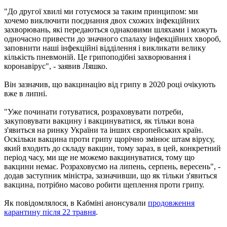
"До другої хвилі ми готуємося за таким принципом: ми
хочемо виключити поєднання двох схожих інфекційних
захворювань, які передаються однаковими шляхами і можуть
одночасно привести до значного спалаху інфекційних хвороб,
заповнити наші інфекційні відділення і викликати велику
кількість пневмоній. Це грипоподібні захворювання і
коронавірус", - заявив Ляшко.
Він зазначив, що вакцинацію від грипу в 2020 році очікують
вже в липні.
"Уже починати готуватися, розраховувати потреби,
закуповувати вакцину і вакцинуватися, як тільки вона
з'явиться на ринку України та інших європейських країн.
Оскільки вакцина проти грипу щорічно змінює штам вірусу,
який входить до складу вакцин, тому зараз, в цей, конкретний
період часу, ми ще не можемо вакцинуватися, тому що
вакцини немає. Розраховуємо на липень, серпень, вересень", -
додав заступник міністра, зазначивши, що як тільки з'явиться
вакцина, потрібно масово робити щеплення проти грипу.
Як повідомлялося, в Кабміні анонсували
продовження
карантину після 22 травня
.