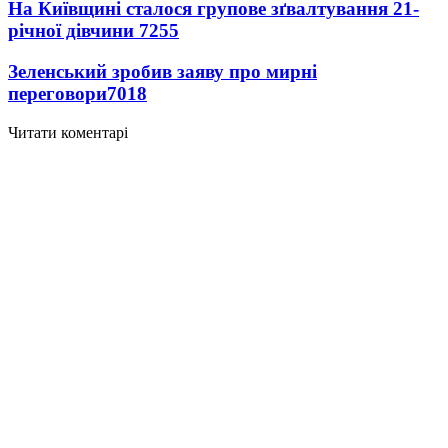
На Київщині сталося групове зґвалтування 21-
річної дівчини
7255
Зеленський зробив заяву про мирні
переговори
7018
Читати коментарі