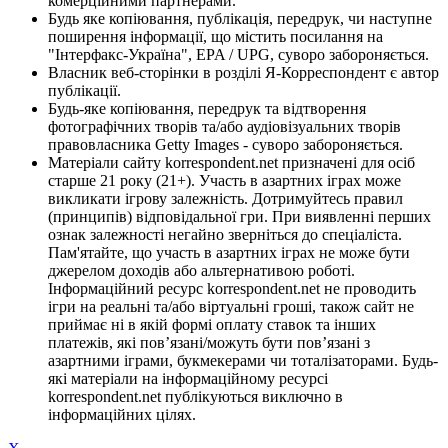
комерційними партнерами.
Будь яке копіювання, публікація, передрук, чи наступне
поширення інформації, що містить посилання на
"Інтерфакс-Україна", EPA / UPG, суворо забороняється.
Власник веб-сторінки в розділі Я-Корреспондент є автор
публікації.
Будь-яке копіювання, передрук та відтворення
фотографічних творів та/або аудіовізуальних творів
правовласника Getty Images - суворо забороняється.
Матеріали сайту korrespondent.net призначені для осіб
старше 21 року (21+). Участь в азартних іграх може
викликати ігрову залежність. Дотримуйтесь правил
(принципів) відповідальної гри. При виявленні перших
ознак залежності негайно зверніться до спеціаліста.
Пам'ятайте, що участь в азартних іграх не може бути
джерелом доходів або альтернативою роботі.
Інформаційний ресурс korrespondent.net не проводить
ігри на реальні та/або віртуальні гроші, також сайт не
приймає ні в якій формі оплату ставок та інших
платежів, які пов’язані/можуть бути пов’язані з
азартними іграми, букмекерами чи тоталізаторами. Будь-
які матеріали на інформаційному ресурсі
korrespondent.net публікуються виключно в
інформаційних цілях.