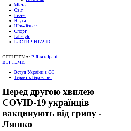
Місто
Світ
Бізнес
Наука
Шоу-бізнес
Спорт
Lifestyle
БЛОГИ ЧИТАЧІВ
СПЕЦТЕМА:
Війна в Ірані
ВСІ ТЕМИ
Вступ України в ЄС
Теракт в Барселоні
Перед другою хвилею
COVID-19 українців
вакцинують від грипу -
Ляшко