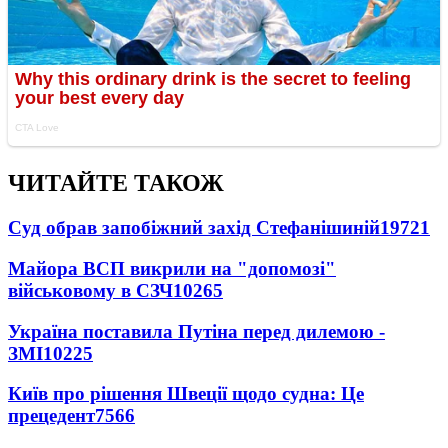
ЧИТАЙТЕ ТАКОЖ
Суд обрав запобіжний захід Стефанішиній
19721
Майора ВСП викрили на "допомозі"
військовому в СЗЧ
10265
Україна поставила Путіна перед дилемою -
ЗМІ
10225
Київ про рішення Швеції щодо судна: Це
прецедент
7566