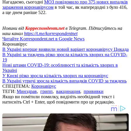
Нагадаємо, сьогодні
МОЗ повідомило про 375 нових випадків
зараження коронавірусом
в той час, як напередодні з було 416,
а ще днем ​​раніше 522.
Новини від
Корреспондент.net
в Telegram. Підписуйтесь на
наш канал
https://t.me/korrespondentnet
Читайте Korrespondent.net в Google News
Коронавірус
В Україні вперше виявили новий варіант коронавірусу Цикада
В Україні за тиждень різко зросла кількість хворих на COVID-
19
Нові штами COVID-19: особливості та кількість хворих в
Україні
У Києві різко зросла кількість хворих на коронавірус
В Україні утричі зросла кількість випадків COVID за тиждень
СПЕЦТЕМА:
Коронавірус
ТЕГИ:
Минздрав
,
грипп
,
вакцинация
,
прививки
Якщо ви помітили помилку, виділіть необхідний текст і
натисніть Ctrl + Enter, щоб повідомити про це редакцію.