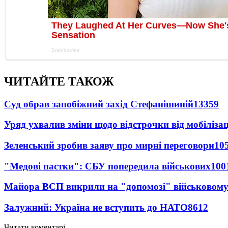
ЧИТАЙТЕ ТАКОЖ
Суд обрав запобіжний захід Стефанішиній
13359
Уряд ухвалив зміни щодо відстрочки від мобілізац
Зеленський зробив заяву про мирні переговори
10
"Медові пастки": СБУ попередила військових
100
Майора ВСП викрили на "допомозі" військовому
Залужний: Україна не вступить до НАТО
8612
Читати коментарі