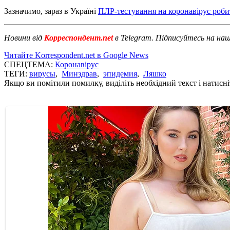
Зазначимо, зараз в Україні
ПЛР-тестування на коронавірус роби
Новини від
Корреспондент.net
в Telegram. Підписуйтесь на на
Читайте Korrespondent.net в Google News
СПЕЦТЕМА:
Коронавірус
ТЕГИ:
вирусы
,
Минздрав
,
эпидемия
,
Ляшко
Якщо ви помітили помилку, виділіть необхідний текст і натисніт