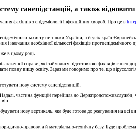
стему санепідстанцій, а також відновити
ання фахівців з епідеміології інфекційних хвороб. Про це в
інте
підемічного захисту не тільки України, а й усіх країн Європейсько
я і навчання необхідної кількості фахівців протиепідемічного пр
вже в цьому році.
лактичної справи, які займалися підготовкою фахівців санепідпр
ти повну вищу освіту. Зараз ми говоримо про те, що вірусологія 
готувати нову систему санепідстанцій.
. Надалі, частина функцій перейшла до Держпродспоживслужби, 
 він.
будувати нову вертикаль, яка буде готова до реагування на всі в
юридично-правову, а й матеріально-технічну базу. Буде проблема 