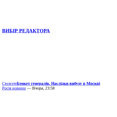
ВИБІР РЕДАКТОРА
Сюжет
Бенкет генералів. Наслідки вибуху в Москві
Росія новини
— Вчора, 23:58