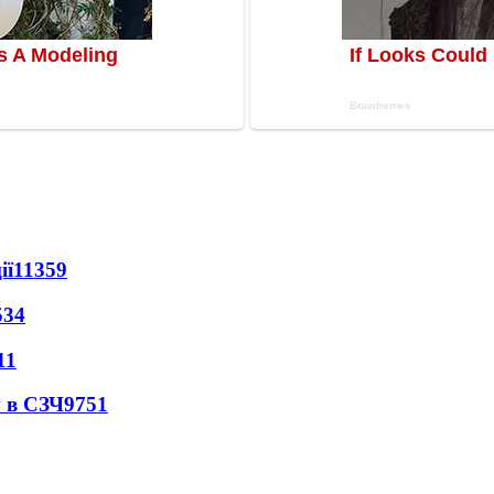
ії
11359
534
11
 в СЗЧ
9751