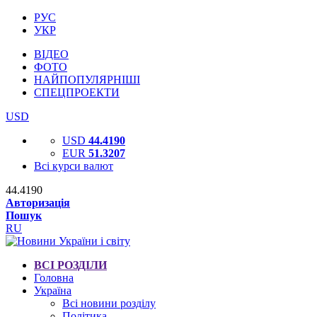
РУС
УКР
ВІДЕО
ФОТО
НАЙПОПУЛЯРНІШІ
СПЕЦПРОЕКТИ
USD
USD
44.4190
EUR
51.3207
Всі курси валют
44.4190
Авторизація
Пошук
RU
ВСІ РОЗДІЛИ
Головна
Україна
Всі новини розділу
Політика