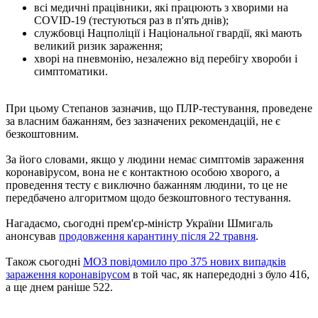
всі медичні працівники, які працюють з хворими на
COVID-19 (тестуються раз в п'ять днів);
службовці Нацполіції і Національної гвардії, які мають
великий ризик зараження;
хворі на пневмонію, незалежно від перебігу хвороби і
симптоматики.
При цьому Степанов зазначив, що ПЛР-тестування, проведене
за власним бажанням, без зазначених рекомендацій, не є
безкоштовним.
За його словами, якщо у людини немає симптомів зараження
коронавірусом, вона не є контактною особою хворого, а
проведення тесту є виключно бажанням людини, то це не
передбачено алгоритмом щодо безкоштовного тестування.
Нагадаємо, сьогодні прем'єр-міністр України Шмигаль
анонсував
продовження карантину після 22 травня
.
Також сьогодні
МОЗ повідомило про 375 нових випадків
зараження коронавірусом
в той час, як напередодні з було 416,
а ще днем ​​раніше 522.