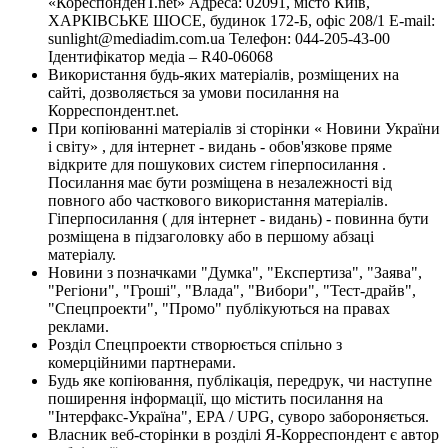
«КореспонденТ.net» Адреса: 02091, місто Київ,
ХАРКІВСЬКЕ ШОСЕ, будинок 172-Б, офіс 208/1 E-mail:
sunlight@mediadim.com.ua
Телефон: 044-205-43-00
Ідентифікатор медіа – R40-06068
Використання будь-яких матеріалів, розміщених на
сайті, дозволяється за умови посилання на
Корреспондент.net.
При копіюванні матеріалів зі сторінки « Новини України
і світу» , для інтернет - видань - обов'язкове пряме
відкрите для пошукових систем гіперпосилання .
Посилання має бути розміщена в незалежності від
повного або часткового використання матеріалів.
Гіперпосилання ( для інтернет - видань) - повинна бути
розміщена в підзаголовку або в першому абзаці
матеріалу.
Новини з позначками "Думка", "Експертиза", "Заява",
"Регіони", "Гроші", "Влада", "Вибори", "Тест-драйв",
"Спецпроекти", "Промо" публікуються на правах
реклами.
Розділ Спецпроекти створюється спільно з
комерційними партнерами.
Будь яке копіювання, публікація, передрук, чи наступне
поширення інформації, що містить посилання на
"Інтерфакс-Україна", EPA / UPG, суворо забороняється.
Власник веб-сторінки в розділі Я-Корреспондент є автор