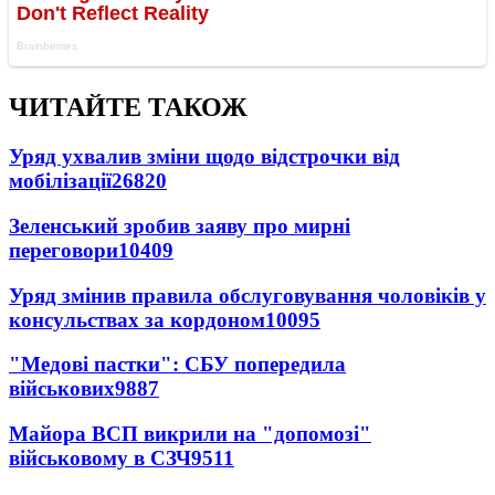
ЧИТАЙТЕ ТАКОЖ
Уряд ухвалив зміни щодо відстрочки від
мобілізації
26820
Зеленський зробив заяву про мирні
переговори
10409
Уряд змінив правила обслуговування чоловіків у
консульствах за кордоном
10095
"Медові пастки": СБУ попередила
військових
9887
Майора ВСП викрили на "допомозі"
військовому в СЗЧ
9511