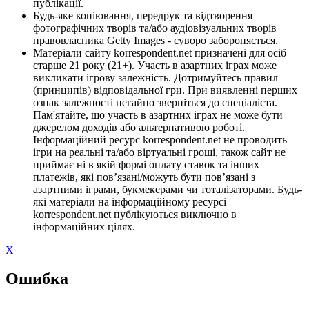
публікації.
Будь-яке копіювання, передрук та відтворення
фотографічних творів та/або аудіовізуальних творів
правовласника Getty Images - суворо забороняється.
Матеріали сайту korrespondent.net призначені для осіб
старше 21 року (21+). Участь в азартних іграх може
викликати ігрову залежність. Дотримуйтесь правил
(принципів) відповідальної гри. При виявленні перших
ознак залежності негайно зверніться до спеціаліста.
Пам'ятайте, що участь в азартних іграх не може бути
джерелом доходів або альтернативою роботі.
Інформаційний ресурс korrespondent.net не проводить
ігри на реальні та/або віртуальні гроші, також сайт не
приймає ні в якій формі оплату ставок та інших
платежів, які пов’язані/можуть бути пов’язані з
азартними іграми, букмекерами чи тоталізаторами. Будь-
які матеріали на інформаційному ресурсі
korrespondent.net публікуються виключно в
інформаційних цілях.
X
Ошибка