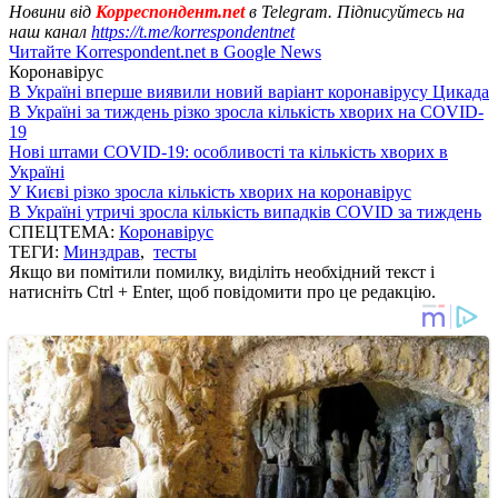
Новини від
Корреспондент.net
в Telegram. Підписуйтесь на
наш канал
https://t.me/korrespondentnet
Читайте Korrespondent.net в Google News
Коронавірус
В Україні вперше виявили новий варіант коронавірусу Цикада
В Україні за тиждень різко зросла кількість хворих на COVID-
19
Нові штами COVID-19: особливості та кількість хворих в
Україні
У Києві різко зросла кількість хворих на коронавірус
В Україні утричі зросла кількість випадків COVID за тиждень
СПЕЦТЕМА:
Коронавірус
ТЕГИ:
Минздрав
,
тесты
Якщо ви помітили помилку, виділіть необхідний текст і
натисніть Ctrl + Enter, щоб повідомити про це редакцію.