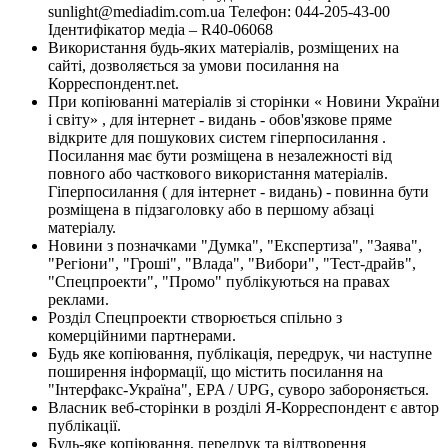
sunlight@mediadim.com.ua
Телефон: 044-205-43-00
Ідентифікатор медіа – R40-06068
Використання будь-яких матеріалів, розміщених на
сайті, дозволяється за умови посилання на
Корреспондент.net.
При копіюванні матеріалів зі сторінки « Новини України
і світу» , для інтернет - видань - обов'язкове пряме
відкрите для пошукових систем гіперпосилання .
Посилання має бути розміщена в незалежності від
повного або часткового використання матеріалів.
Гіперпосилання ( для інтернет - видань) - повинна бути
розміщена в підзаголовку або в першому абзаці
матеріалу.
Новини з позначками "Думка", "Експертиза", "Заява",
"Регіони", "Гроші", "Влада", "Вибори", "Тест-драйв",
"Спецпроекти", "Промо" публікуються на правах
реклами.
Розділ Спецпроекти створюється спільно з
комерційними партнерами.
Будь яке копіювання, публікація, передрук, чи наступне
поширення інформації, що містить посилання на
"Інтерфакс-Україна", EPA / UPG, суворо забороняється.
Власник веб-сторінки в розділі Я-Корреспондент є автор
публікації.
Будь-яке копіювання, передрук та відтворення