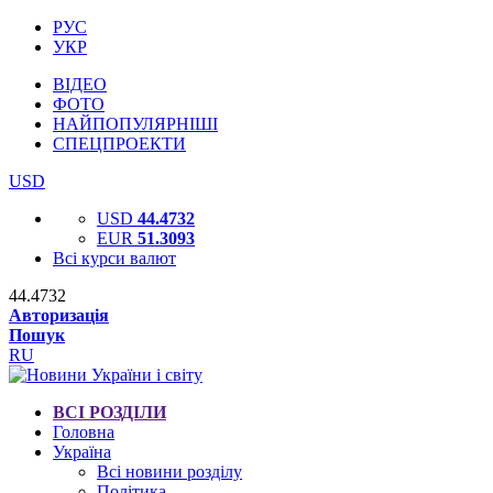
РУС
УКР
ВІДЕО
ФОТО
НАЙПОПУЛЯРНІШІ
СПЕЦПРОЕКТИ
USD
USD
44.4732
EUR
51.3093
Всі курси валют
44.4732
Авторизація
Пошук
RU
ВСІ РОЗДІЛИ
Головна
Україна
Всі новини розділу
Політика