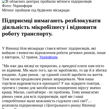
Фото: Укринформ
Мітинг пройшов під будівлею міськради
Підприємці вимагають розблокувати
діяльність мікробізнесу і відновити
роботу транспорту.
У Вінниці біля міськради стався мітинг підприємців, які
вийшли з вимогою відновлення роботи речових ринків, пише
у вівторок, 12 травня,
Укрінформ
.
"Ми вже два місяці не працюємо, а орендної плати нам ніхто
не відміняв. Ми мало того, що не заробляємо, то ще й в збитки
входимо. Адже ринок - це єдиний спосіб заробити на життя.
Тим часом продовольчі ринки запрацювали. Чим наша
торгівля відрізняється в принципі? У нас відкрите повітря,
протяги і умови для запобігання поширенню вірусу значно
кращі. Маски, санітайзери - не проблема. Тому вимагаємо
рівних умов для всіх підприємців, щоб ми і наші
співробітники мали можливість годувати свої сім'ї", -
розповіла підприємниця з Центрального ринку Вінниці