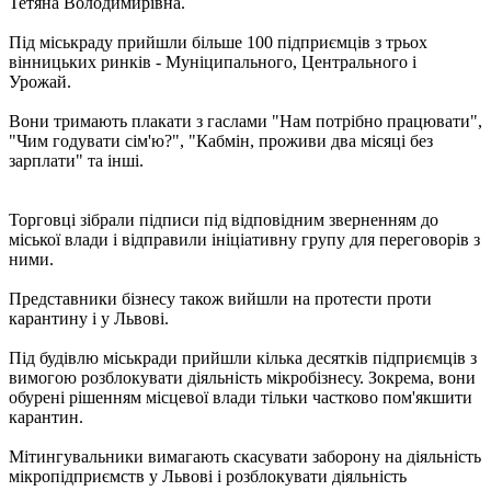
Тетяна Володимирівна.
Під міськраду прийшли більше 100 підприємців з трьох
вінницьких ринків - Муніципального, Центрального і
Урожай.
Вони тримають плакати з гаслами "Нам потрібно працювати",
"Чим годувати сім'ю?", "Кабмін, проживи два місяці без
зарплати" та інші.
Торговці зібрали підписи під відповідним зверненням до
міської влади і відправили ініціативну групу для переговорів з
ними.
Представники бізнесу також вийшли на протести проти
карантину і у Львові.
Під будівлю міськради прийшли кілька десятків підприємців з
вимогою розблокувати діяльність мікробізнесу. Зокрема, вони
обурені рішенням місцевої влади тільки частково пом'якшити
карантин.
Мітингувальники вимагають скасувати заборону на діяльність
мікропідприємств у Львові і розблокувати діяльність