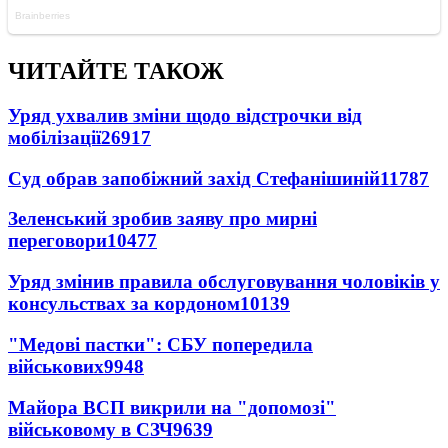
ЧИТАЙТЕ ТАКОЖ
Уряд ухвалив зміни щодо відстрочки від
мобілізації
26917
Суд обрав запобіжний захід Стефанішиній
11787
Зеленський зробив заяву про мирні
переговори
10477
Уряд змінив правила обслуговування чоловіків у
консульствах за кордоном
10139
"Медові пастки": СБУ попередила
військових
9948
Майора ВСП викрили на "допомозі"
військовому в СЗЧ
9639