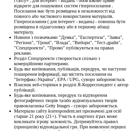
і світу» , для інтернет - видань - обов'язкове пряме
відкрите для пошукових систем гіперпосилання .
Посилання має бути розміщена в незалежності від
повного або часткового використання матеріалів.
Гіперпосилання ( для інтернет - видань) - повинна бути
розміщена в підзаголовку або в першому абзаці
матеріалу.
Новини з позначками "Думка", "Експертиза", "Заява",
"Регіони", "Гроші", "Влада", "Вибори", "Тест-драйв",
"Спецпроекти", "Промо" публікуються на правах
реклами.
Розділ Спецпроекти створюється спільно з
комерційними партнерами.
Будь яке копіювання, публікація, передрук, чи наступне
поширення інформації, що містить посилання на
"Інтерфакс-Україна", EPA / UPG, суворо забороняється.
Власник веб-сторінки в розділі Я-Корреспондент є автор
публікації.
Будь-яке копіювання, передрук та відтворення
фотографічних творів та/або аудіовізуальних творів
правовласника Getty Images - суворо забороняється.
Матеріали сайту korrespondent.net призначені для осіб
старше 21 року (21+). Участь в азартних іграх може
викликати ігрову залежність. Дотримуйтесь правил
(принципів) відповідальної гри. При виявленні перших