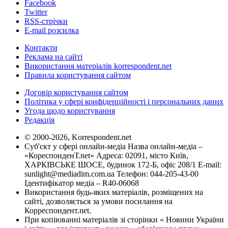
Facebook
Twitter
RSS-стрічки
E-mail розсилка
Контакти
Реклама на сайті
Використання матеріалів korrespondent.net
Правила користування сайтом
Договір користування сайтом
Політика у сфері конфіденційності і персональних даних
Угода щодо користування
Редакція
© 2000-2026, Korrespondent.net
Суб'єкт у сфері онлайн-медіа Назва онлайн-медіа –
«КореспонденТ.net» Адреса: 02091, місто Київ,
ХАРКІВСЬКЕ ШОСЕ, будинок 172-Б, офіс 208/1 E-mail:
sunlight@mediadim.com.ua
Телефон: 044-205-43-00
Ідентифікатор медіа – R40-06068
Використання будь-яких матеріалів, розміщених на
сайті, дозволяється за умови посилання на
Корреспондент.net.
При копіюванні матеріалів зі сторінки « Новини України