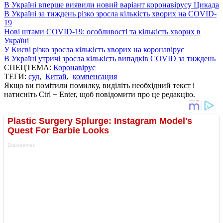
В Україні вперше виявили новий варіант коронавірусу Цикада
В Україні за тиждень різко зросла кількість хворих на COVID-
19
Нові штами COVID-19: особливості та кількість хворих в
Україні
У Києві різко зросла кількість хворих на коронавірус
В Україні утричі зросла кількість випадків COVID за тиждень
СПЕЦТЕМА:
Коронавірус
ТЕГИ:
суд
,
Китай
,
компенсация
Якщо ви помітили помилку, виділіть необхідний текст і
натисніть Ctrl + Enter, щоб повідомити про це редакцію.