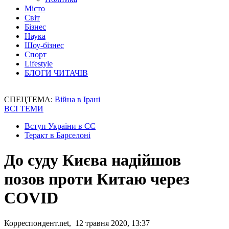
Місто
Світ
Бізнес
Наука
Шоу-бізнес
Спорт
Lifestyle
БЛОГИ ЧИТАЧІВ
СПЕЦТЕМА:
Війна в Ірані
ВСІ ТЕМИ
Вступ України в ЄС
Теракт в Барселоні
До суду Києва надійшов
позов проти Китаю через
COVID
Корреспондент.net, 12 травня 2020, 13:37