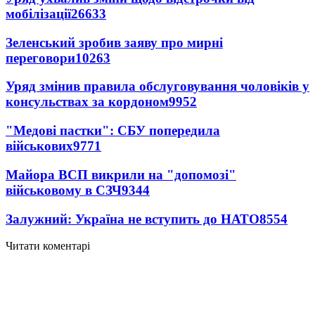
мобілізації
26633
Зеленський зробив заяву про мирні
переговори
10263
Уряд змінив правила обслуговування чоловіків у
консульствах за кордоном
9952
"Медові пастки": СБУ попередила
військових
9771
Майора ВСП викрили на "допомозі"
військовому в СЗЧ
9344
Залужний: Україна не вступить до НАТО
8554
Читати коментарі