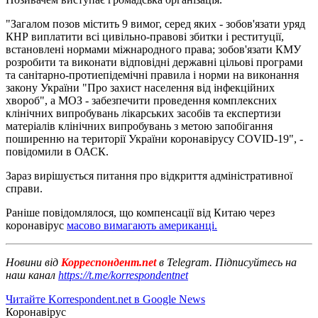
"Загалом позов містить 9 вимог, серед яких - зобов'язати уряд
КНР виплатити всі цивільно-правові збитки і реституції,
встановлені нормами міжнародного права; зобов'язати КМУ
розробити та виконати відповідні державні цільові програми
та санітарно-протиепідемічні правила і норми на виконання
закону України "Про захист населення від інфекційних
хвороб", а МОЗ - забезпечити проведення комплексних
клінічних випробувань лікарських засобів та експертизи
матеріалів клінічних випробувань з метою запобігання
поширенню на території України коронавірусу COVID-19", -
повідомили в ОАСК.
Зараз вирішується питання про відкриття адміністративної
справи.
Раніше повідомлялося, що компенсації від Китаю через
коронавірус
масово вимагають американці.
Новини від
Корреспондент.net
в Telegram. Підписуйтесь на
наш канал
https://t.me/korrespondentnet
Читайте Korrespondent.net в Google News
Коронавірус