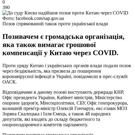
0
390
Фото: facebook.com/sap.gov.ua
Позов спрямований також проти української влади
Позивачем є громадська організація,
яка також вимагає грошової
компенсації у Китаю через COVID.
Проти уряду Китаю і українських органів влади подали позов
через бездіяльність, яка призвела до поширення
коронавірусної інфекції в Україні, повідомили в прес-службі
ОАСК.
Відповідачами в даному позові виступають держрада КНР,
Офіс президента України, Кабінет міністрів, Міністерство
охорони здоров'я, Мінсоцполітики, СБУ, Офіс генпрокурора,
колишній прем'єр-міністр Олексій Гончарук, екс-глави МОЗ
Зоряна Скалецька і Ілля Ємець, а також 48 народних
депутатів, які входять до складу бюджетного та
охороноздоровчого комітетів парламенту.
Позивачем виступає громадська організація.